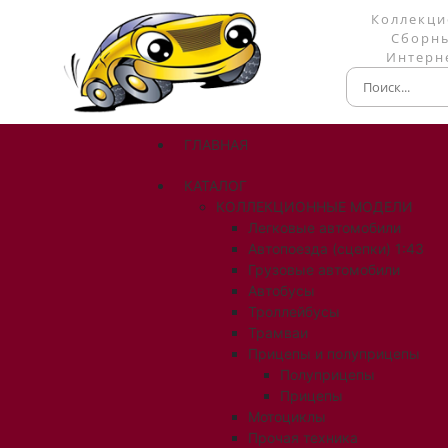
Коллекци
Сборны
Интерне
ГЛАВНАЯ
КАТАЛОГ
КОЛЛЕКЦИОННЫЕ МОДЕЛИ
Легковые автомобили
Автопоезда (сцепки) 1:43
Грузовые автомобили
Автобусы
Троллейбусы
Трамваи
Прицепы и полуприцепы
Полуприцепы
Прицепы
Мотоциклы
Прочая техника