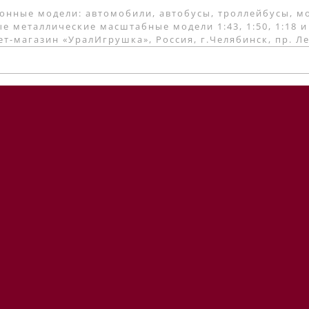
онные модели: автомобили, автобусы, троллейбусы, м
е металлические масштабные модели 1:43, 1:50, 1:18 и
т-магазин «УралИгрушка», Россия, г.Челябинск, пр. Л