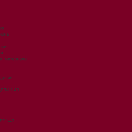
ка
ника
рки
ия
я, материалы,
ждения
ЕЛИ 1:43
Е 1:43