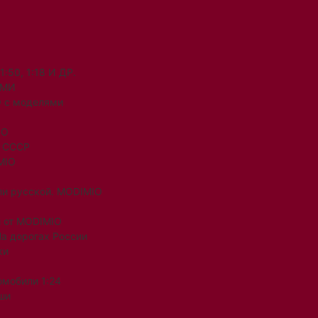
50, 1:18 И ДР.
ЯМИ
 с моделями
IO
и СССР
MIO
ли русской. MODIMIO
 от MODIMIO
На дорогах России
ки
омобили 1:24
ши