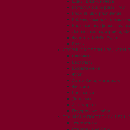
Шины, диски, колеса
Металлические рамы 1:43
Баки, ящики, рессиверы
Кабины, бамперы, обтекате
Бортовые платформы, кузов
Лесовозные надстройки, КМ
Фургоны, КУНГи, будки
Боксы
СБОРНЫЕ МОДЕЛИ 1:35, 1:72 И
Самолеты
Вертолеты
Бронетехника
Флот
Автомобили, мотоциклы
Фигурки
Рельсовые
Диорамы
Афтемаркет
Подарочные наборы
ТЕХНИКА И ПОСТРОЙКИ 1:87 (H0
Локомотивы
Стартовые наборы