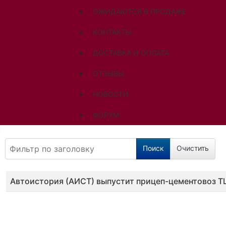
ОЖИДАЮТСЯ В ПРОДАЖЕ
КОНТАКТЫ
ДОСТАВКА И ОПЛАТА
ОТЗЫВЫ
НОВОСТИ
ФОРУМ
Фильтр по заголовку
Поиск
Очистить
Заголовок
Автоистория (АИСТ) выпустит прицеп-цементовоз Т