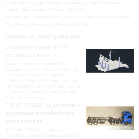
Масштабная модель 1:18 Американский двухдверный кабриолет
Buick Skylark, образца 1953 года (MotorMax)
Комплект для сборки: металлическая двухосная подкатная тележка
1:50 для австралийских полуприцепов (Клен)
Новости, информация
Ожидается новый КИТ от
Мастерской Клен
В январе ожидается новый КИТ от
Мастерской Клен - Лесовоз из Миасса
-43204 с самозатягивающимся
прицепом-роспуском. Модель готовится
к производству. Вы можете подписаться
на уведомления о поступлении товаров в
интернет-магазине ...
ТОНАР-974628-10, двухосный
полуприцеп-контейнеровоз
уже в продаже!
19 января 2022 года в продажу
поступила сборная модель двухосного