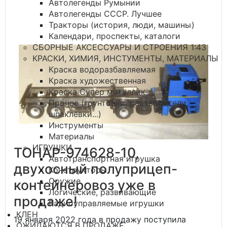
Автолегенды Румынии
Автолегенды СССР. Лучшее
Тракторы (история, люди, машины)
Календари, проспекты, каталоги
СБОРНЫЕ АКСЕССУАРЫ И СТРОЕНИЯ 1:43
КРАСКИ, ХИМИЯ, ИНСТУМЕНТЫ, МАТЕРИАЛЫ
Краска водоразбавляемая
Краска художественная
Краска Супер металлик
Прочее (грунтовки, растворители,
шпаклевки...)
Инструменты
Материалы
ИГРУШКИ
ТОНАР-974628-10,
Автотранспортная игрушка
двухосный полуприцеп-
Конструкторы
Оружие
контейнеровоз уже в
Логические, развивающие
продаже!
Радиоуправляемые игрушки
КЛЕН
19 января 2022 года в продажу поступила
ОЖИДАЮТСЯ В ПРОДАЖЕ