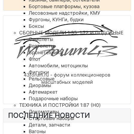
Бортовые платформы, кузова
Лесовозные надстройки, КМУ
Фургоны, КУНГи, будки
Боксы
СБОРНЫЕ МОДЕЛИ 1:35, 1:72 И ПОДОБНЫЕ
Самолеты
Вертолеты
Бронетехника
Флот
Автомобили, мотоциклы
Фигурки
43forum.ru - форум коллекционеров
Рельсовые
масштабных моделей
Диорамы
Афтемаркет
Подарочные наборы
ТЕХНИКА И ПОСТРОЙКИ 1:87 (H0)
Локомотивы
ПОСЛЕДНИЕ НОВОСТИ
Стартовые наборы
Детали, запчасти
Вагоны