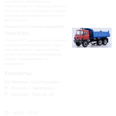
полуприцепа-контейнеровоза
ТОНАР-974628-10 от Мастерской Клен в
масштабе 1:43. Контейнеровоз подходит
для современных седельных тягачей с
высотой седла ...
Новое поступление моделей
Татра 815S1
С 5 июля 2017 года начинается продажа
модели самосвала Татра 815S1 в двух
новых расцветках - красная кабина,
синий кузов и оранжевый аварийный
вариант. Подписывайтесь на
уведомления ...
Контакты
Магазин «УралИгрушка»
Россия, г. Челябинск
проспект Ленина, 40
+7 953-110-60-00
+7-951-773-74-00
08:00 - 17:00