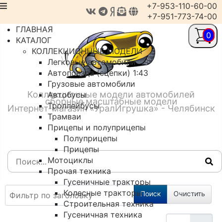
+7-953-110-60-00
+7-951-773-74-00
ГЛАВНАЯ
0
КАТАЛОГ
КОЛЛЕКЦИОННЫЕ МОДЕЛИ
Легковые автомобили
Автопоезда (сцепки) 1:43
Грузовые автомобили
Коллекционные модели автомобилей
Автобусы
сборные масштабные модели
Троллейбусы
Интернет-магазин «УралИгрушка» - Челябинск
Трамваи
Прицепы и полуприцепы
Полуприцепы
Прицепы
Мотоциклы
Прочая техника
Гусеничные тракторы
Фильтр по заголовку
Колесные тракторы
Поиск
Очистить
Строительная техника
Гусеничная техника
Кол-во строк: