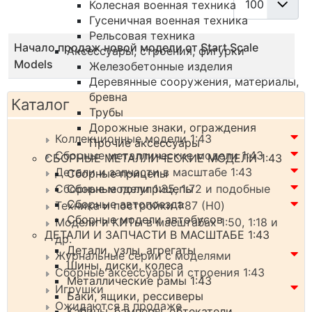
Колесная военная техника
Гусеничная военная техника
Рельсовая техника
Заголовок
Начало продаж новой модели от Start Scale
Аксессуары, строения, фигурки
Models
Железобетонные изделия
Деревянные сооружения, материалы,
бревна
Каталог
Трубы
Дорожные знаки, ограждения
Коллекционные модели 1:43
Прочие аксессуары
Сборные металлические модели 1:43
СБОРНЫЕ МЕТАЛЛИЧЕСКИЕ МОДЕЛИ 1:43
Детали и запчасти в масштабе 1:43
Сборные прицепы
Сборные полуприцепы
Сборные модели 1:35, 1:72 и подобные
Сборные автопоезда
Техника и постройки 1:87 (H0)
Сборные модели автобусов
Модели и КИТы в масштабах 1:50, 1:18 и
ДЕТАЛИ И ЗАПЧАСТИ В МАСШТАБЕ 1:43
др.
Детали, узлы, агрегаты
Журнальные серии с моделями
Шины, диски, колеса
Сборные аксессуары и строения 1:43
Металлические рамы 1:43
Игрушки
Баки, ящики, рессиверы
Ожидаются в продаже
Кабины, бамперы, обтекатели