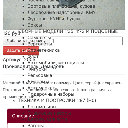
Бортовые платформы, кузова
Лесовозные надстройки, КМУ
Фургоны, КУНГи, будки
Боксы
СБОРНЫЕ МОДЕЛИ 1:35, 1:72 И ПОДОБНЫЕ
120 руб
Самолеты
Вертолеты
Бронетехника
Задать вопрос
Флот
Артикул: 2005
Автомобили, мотоциклы
Производитель: Демидовъ
Фигурки
Рельсовые
Диорамы
Масштаб: 1:43. Материал: полимер. Цвет: серый (не окрашен).
Афтемаркет
Подходит к моделям из Набережных Челнов различных
Подарочные наборы
производителей.
ТЕХНИКА И ПОСТРОЙКИ 1:87 (H0)
Локомотивы
Стартовые наборы
Описание
Детали, запчасти
Вагоны