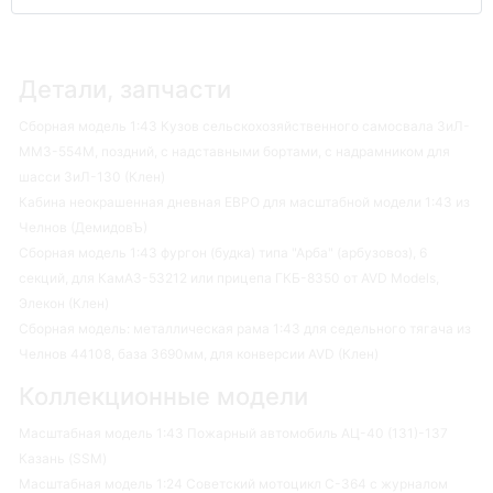
Детали, запчасти
Сборная модель 1:43 Кузов сельскохозяйственного самосвала ЗиЛ-
ММЗ-554М, поздний, с надставными бортами, с надрамником для
шасси ЗиЛ-130 (Клен)
Кабина неокрашенная дневная ЕВРО для масштабной модели 1:43 из
Челнов (ДемидовЪ)
Сборная модель 1:43 фургон (будка) типа "Арба" (арбузовоз), 6
секций, для КамАЗ-53212 или прицепа ГКБ-8350 от AVD Models,
Элекон (Клен)
Сборная модель: металлическая рама 1:43 для седельного тягача из
Челнов 44108, база 3690мм, для конверсии AVD (Клен)
Коллекционные модели
Масштабная модель 1:43 Пожарный автомобиль АЦ-40 (131)-137
Казань (SSM)
Масштабная модель 1:24 Советский мотоцикл С-364 с журналом