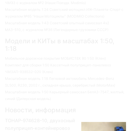
ЧМЭ3 с журналом №2 (Наши Поезда. Modimio)
Масштабная модель 1:24 Советский мотоцикл ИЖ-Планета-Спорт с
журналом №65 "Наши Мотоциклы" (MODIMIO Collections)
Масштабная модель 1:43 Советский опытный самосвал 4х2
МАЗ-510, с журналом №36 (Легендарные грузовики СССР)
Модели и КИТы в масштабах 1:50,
1:18
Мобильное дорожное покрытие МОБИСТЕК 80 1:50 (Клен)
Комплект для сборки 1:50 Кассетный полуприцеп-панелевоз
ЧМЗАП-938532-020 (Клен)
Масштабная модель 1:18 Легковой автомобиль Mercedes-Benz
SL500, R230, 2002 г., складная крыша, серебристый (MotorMax)
Масштабная модель 1:50 Карьерный самосвал БелАЗ-7547, желтый,
синий (Дилерская модель)
Новости, информация
ТОНАР-974628-10, двухосный
полуприцеп-контейнеровоз