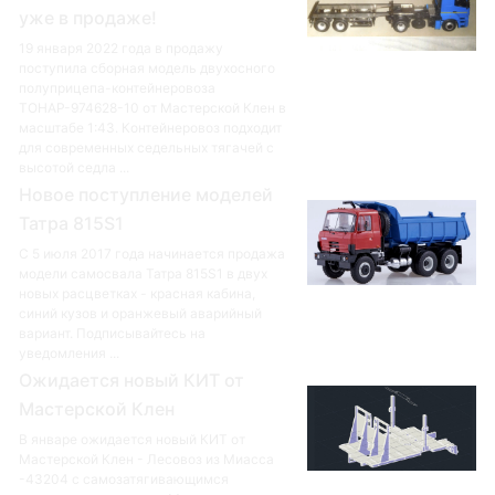
уже в продаже!
19 января 2022 года в продажу
поступила сборная модель двухосного
полуприцепа-контейнеровоза
ТОНАР-974628-10 от Мастерской Клен в
масштабе 1:43. Контейнеровоз подходит
для современных седельных тягачей с
высотой седла ...
Новое поступление моделей
Татра 815S1
С 5 июля 2017 года начинается продажа
модели самосвала Татра 815S1 в двух
новых расцветках - красная кабина,
синий кузов и оранжевый аварийный
вариант. Подписывайтесь на
уведомления ...
Ожидается новый КИТ от
Мастерской Клен
В январе ожидается новый КИТ от
Мастерской Клен - Лесовоз из Миасса
-43204 с самозатягивающимся