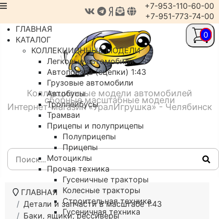
+7-953-110-60-00
+7-951-773-74-00
ГЛАВНАЯ
0
КАТАЛОГ
КОЛЛЕКЦИОННЫЕ МОДЕЛИ
Легковые автомобили
Автопоезда (сцепки) 1:43
Грузовые автомобили
Коллекционные модели автомобилей
Автобусы
сборные масштабные модели
Троллейбусы
Интернет-магазин «УралИгрушка» - Челябинск
Трамваи
Прицепы и полуприцепы
Полуприцепы
Прицепы
Мотоциклы
Прочая техника
Гусеничные тракторы
Колесные тракторы
ГЛАВНАЯ
Строительная техника
Детали и запчасти в масштабе 1:43
Гусеничная техника
Баки, ящики, рессиверы