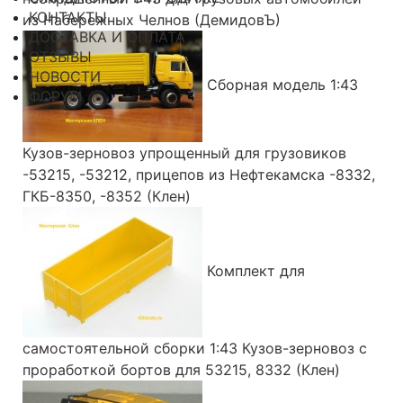
КОНТАКТЫ
из Набережных Челнов (ДемидовЪ)
ДОСТАВКА И ОПЛАТА
ОТЗЫВЫ
НОВОСТИ
Сборная модель 1:43
ФОРУМ
Кузов-зерновоз упрощенный для грузовиков
-53215, -53212, прицепов из Нефтекамска -8332,
ГКБ-8350, -8352 (Клен)
Комплект для
самостоятельной сборки 1:43 Кузов-зерновоз с
проработкой бортов для 53215, 8332 (Клен)