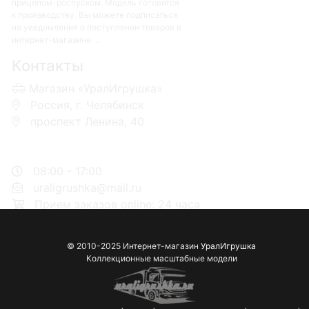
прицепом-роспуском. Модель готовится
к производству. Вы можете подписаться
на уведомления о поступлении товаров в
интернет-магазине ...
Контакты
Магазин «УралИгрушка»
Россия, г. Челябинск
проспект Ленина, 40
+7 953-110-60-00
+7-951-773-74-00
08:00 - 17:00
uraligrushka@mail.ru
Прием заказов online: 24 часа
© 2010-2025 Интернет-магазин
УралИгрушка
Коллекционные масштабные модели