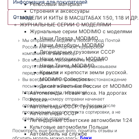
Информация для покупателей
Рельсовый материал
Строения и аксессуары
Отзывы
МОДЕЛИ И КИТЫ В МАСШТАБАХ 1:50, 1:18 И ДР.
ЖУРНАЛЬНЫЕ СЕРИИ С МОДЕЛЯМИ
Журнальные серии MODIMIO с моделями
Наши Поезда. MODIMIO
Мы отправляем модели в любой город Почтой
Наши Автобусы. MODIMIO
России или транспортной, курьерской
Легендарные грузовики СССР
компанией на Ваш выбор.
Наши мотоциклы. MODIMIO
Все модели мы проверяем на предмет
Наши Танки. MODIMIO
отсутствия брака и тщательно упаковываем
Кремли и крепости земли русской.
перед отправкой!
MODIMIO Collections
Вы всегда можете проследить местонахождение
Дикие животные России от MODIMIO
посылки на сайте Почты России,
https://www.pochta.ru/tracking/
Автолегенды. Новая эпоха. На дорогах
Посылка по номеру отправки начинает
России
определяться на сайте Почты России после
Автолегенды СССР. Грузовики
прохождения первого пункта сортировки, а не
Автолегенды СССР
сразу после отправки!
Легендарные советские автомобили 1:24
Культовые автомобили Польши
Посмотреть еще больше фото, почитать отзывы и
Автомобиль на службе
Баки
обсудить модель можно здесь: