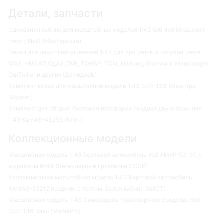
Детали, запчасти
Одинарная кабина для масштабных моделей 1:43 6х6 4х4 Миасский
Некст, Next (Мастерская)
Пенал для двух огнетушителей 1:43 для прицепов и полуприцепов
МАЗ, ЧМЗАП,ОдАЗ, ГКБ, ТОНАР, ТСМ, Hartung, Grunwald, Meusburger,
GutTrailer и других (ДемидовЪ)
Комплект колес для масштабной модели 1:43 ЗиЛ-133 (Маэстро
Моделс)
Комплект для сборки: бортовая платформа поздняя двухсторонняя
1:43 КамАЗ-43253 (Клен)
Коллекционные модели
Масштабная модель 1:43 Бортовой автомобиль 4х2 АМУР-53131, с
журналом №44 (Легендарные грузовики СССР)
Коллекционная масштабная модель 1:43 Бортовой автомобиль
КАМАЗ-53212 поздний, с тентом, белая кабина (АИСТ)
Масштабная модель 1:43 Самоходное транспортное средство 6х6
ЗиЛ-136, хаки (ModelPro)