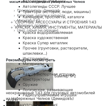
Автолегенды Румынии
масштабных моделей из Набережных Челнов
Автолегенды СССР. Лучшее
Производитель: ДемидовЪ
Тракторы (история, люди, машины)
Категория: детали и запчасти
Календари, проспекты, каталоги
Масштаб: 1:43
СБОРНЫЕ АКСЕССУАРЫ И СТРОЕНИЯ 1:43
Материал: полимер
КРАСКИ, ХИМИЯ, ИНСТУМЕНТЫ, МАТЕРИАЛЫ
Цвет: серый (не окрашен)
Краска водоразбавляемая
Краска художественная
Краска Супер металлик
Прочее (грунтовки, растворители,
шпаклевки...)
Инструменты
Рекомендуем посмотреть
Материалы
ИГРУШКИ
Автотранспортная игрушка
Бампер №2
Конструкторы
Оружие
Логические, развивающие
неокрашенный 1:43 для грузовых автомобилей
Радиоуправляемые игрушки
из Набережных Челнов (ДемидовЪ)
КЛЕН
ОЖИДАЮТСЯ В ПРОДАЖЕ