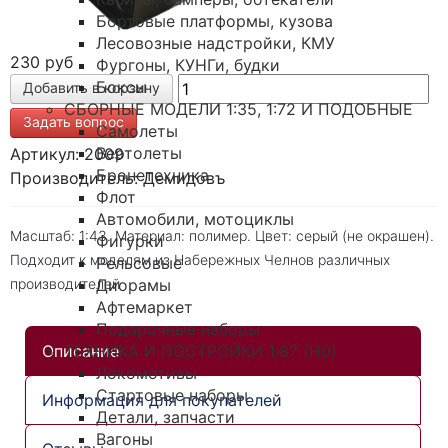
Бортовые платформы, кузова
Лесовозные надстройки, КМУ
230 руб
Фургоны, КУНГи, будки
Боксы
СБОРНЫЕ МОДЕЛИ 1:35, 1:72 И ПОДОБНЫЕ
Задать вопрос
Самолеты
Вертолеты
Артикул: 2009
Бронетехника
Производитель: Демидовъ
Флот
Автомобили, мотоциклы
Масштаб: 1:43. Материал: полимер. Цвет: серый (не окрашен).
Фигурки
Подходит к моделям из Набережных Челнов различных
Рельсовые
производителей
Диорамы
Афтемаркет
Подарочные наборы
Описание
ТЕХНИКА И ПОСТРОЙКИ 1:87 (H0)
Локомотивы
Стартовые наборы
Информация для покупателей
Детали, запчасти
Вагоны