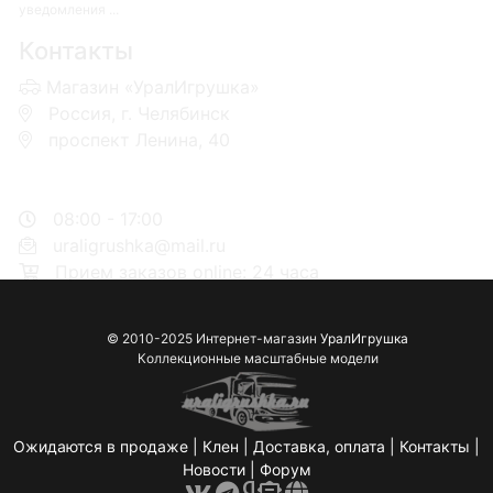
уведомления ...
Контакты
Магазин «УралИгрушка»
Россия, г. Челябинск
проспект Ленина, 40
+7 953-110-60-00
+7-951-773-74-00
08:00 - 17:00
uraligrushka@mail.ru
Прием заказов online: 24 часа
© 2010-2025 Интернет-магазин
УралИгрушка
Коллекционные масштабные модели
Ожидаются в продаже
|
Клен
|
Доставка, оплата
|
Контакты
|
Новости
|
Форум