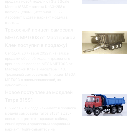
продажа новой модели от Start Scale
Models (SSM) - сцепка КрАЗ-258 с
полуприцепом-цистерной ТЗ-22
Аэрофлот. Будет и вариант модели в
цвете ...
Трехосный прицеп-самосвал
MEGA MPT003 от Мастерской
Клен поступил в продажу!
Сегодня, 26 января 2022 г. начались
продажи сборной модели трехосного
прицепа-самосвала MEGA MPT003 от
Мастерской Клен в масштабе 1:43.
Трехосный самосвальный прицеп MEGA
MPT003 с пневмоподвеской, на
односкатных ...
Новое поступление моделей
Татра 815S1
С 5 июля 2017 года начинается продажа
модели самосвала Татра 815S1 в двух
новых расцветках - красная кабина,
синий кузов и оранжевый аварийный
вариант. Подписывайтесь на