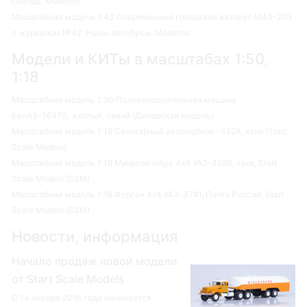
Поезда. Modimio)
Масштабная модель 1:43 Современный городской автобус МАЗ-203
с журналом №42 (Наши Автобусы. Modimio)
Модели и КИТы в масштабах 1:50,
1:18
Масштабная модель 1:50 Поливооросительная машина
БелАЗ-76470, желтый, синий (Дилерская модель)
Масштабная модель 1:18 Санитарный автомобиль -452А, хаки (Start
Scale Models)
Масштабная модель 1:18 Микроавтобус 4х4 УАЗ-452В, хаки, Start
Scale Models (SSM)
Масштабная модель 1:18 Фургон 4х4 УАЗ-3741, Почта России, Start
Scale Models (SSM)
Новости, информация
Начало продаж новой модели
от Start Scale Models
С 14 января 2016 года начинается