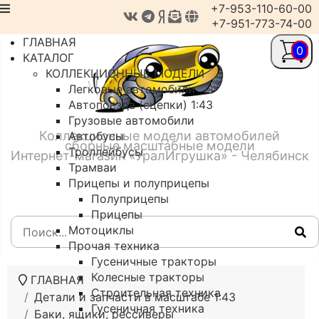
+7-953-110-60-00
+7-951-773-74-00
ГЛАВНАЯ
0
КАТАЛОГ
КОЛЛЕКЦИОННЫЕ МОДЕЛИ
Легковые автомобили
Автопоезда (сцепки) 1:43
Грузовые автомобили
Коллекционные модели автомобилей
Автобусы
сборные масштабные модели
Троллейбусы
Интернет-магазин «УралИгрушка» - Челябинск
Трамваи
Прицепы и полуприцепы
Полуприцепы
Прицепы
Мотоциклы
Прочая техника
Гусеничные тракторы
Колесные тракторы
ГЛАВНАЯ
Строительная техника
Детали и запчасти в масштабе 1:43
Гусеничная техника
Баки, ящики, рессиверы