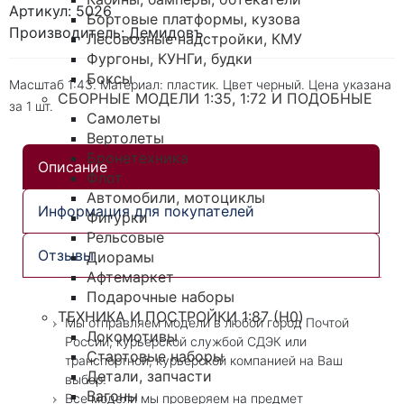
Артикул: 5026
Бортовые платформы, кузова
Производитель: Демидовъ
Лесовозные надстройки, КМУ
Фургоны, КУНГи, будки
Боксы
Масштаб 1:43. Материал: пластик. Цвет черный. Цена указана
СБОРНЫЕ МОДЕЛИ 1:35, 1:72 И ПОДОБНЫЕ
за 1 шт.
Самолеты
Вертолеты
Бронетехника
Описание
Флот
Автомобили, мотоциклы
Информация для покупателей
Фигурки
Рельсовые
Отзывы
Диорамы
Афтемаркет
Подарочные наборы
ТЕХНИКА И ПОСТРОЙКИ 1:87 (H0)
Мы отправляем модели в любой город Почтой
Локомотивы
России, курьерской службой СДЭК или
Стартовые наборы
транспортной, курьерской компанией на Ваш
Детали, запчасти
выбор!
Вагоны
Все модели мы проверяем на предмет