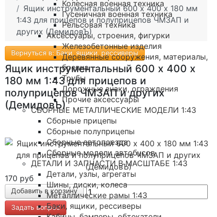
Колесная военная техника
Ящик инструментальный 600 х 400 х 180 мм
Гусеничная военная техника
1:43 для прицепов и полуприцепов ЧМЗАП и
Рельсовая техника
других (ДемидовЪ)
Аксессуары, строения, фигурки
Железобетонные изделия
Вернуться в: Баки, ящики, рессиверы
Деревянные сооружения, материалы,
бревна
Ящик инструментальный 600 х 400 х
Трубы
180 мм 1:43 для прицепов и
Дорожные знаки, ограждения
полуприцепов ЧМЗАП и других
Прочие аксессуары
(ДемидовЪ)
СБОРНЫЕ МЕТАЛЛИЧЕСКИЕ МОДЕЛИ 1:43
Сборные прицепы
Сборные полуприцепы
Сборные автопоезда
Сборные модели автобусов
ДЕТАЛИ И ЗАПЧАСТИ В МАСШТАБЕ 1:43
Детали, узлы, агрегаты
170 руб
Шины, диски, колеса
Металлические рамы 1:43
Баки, ящики, рессиверы
Задать вопрос
Кабины, бамперы, обтекатели