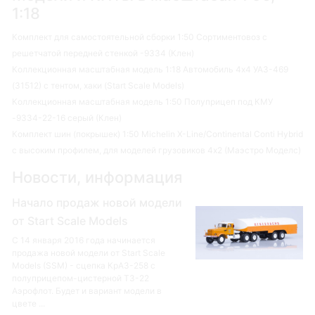
1:18
Комплект для самостоятельной сборки 1:50 Сортиментовоз с
решетчатой передней стенкой -9334 (Клен)
Коллекционная масштабная модель 1:18 Автомобиль 4х4 УАЗ-469
(31512) с тентом, хаки (Start Scale Models)
Коллекционная масштабная модель 1:50 Полуприцеп под КМУ
-9334-22-16 серый (Клен)
Комплект шин (покрышек) 1:50 Michelin X-Line/Continental Conti Hybrid
с высоким профилем, для моделей грузовиков 4х2 (Маэстро Моделс)
Новости, информация
Начало продаж новой модели
от Start Scale Models
С 14 января 2016 года начинается
продажа новой модели от Start Scale
Models (SSM) - сцепка КрАЗ-258 с
полуприцепом-цистерной ТЗ-22
Аэрофлот. Будет и вариант модели в
цвете ...