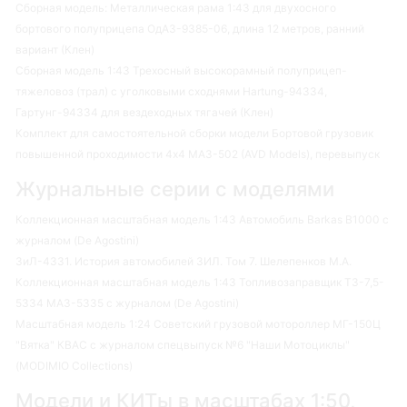
Сборная модель: Металлическая рама 1:43 для двухосного
бортового полуприцепа ОдАЗ-9385-06, длина 12 метров, ранний
вариант (Клен)
Сборная модель 1:43 Трехосный высокорамный полуприцеп-
тяжеловоз (трал) с уголковыми сходнями Hartung-94334,
Гартунг-94334 для вездеходных тягачей (Клен)
Комплект для самостоятельной сборки модели Бортовой грузовик
повышенной проходимости 4х4 МАЗ-502 (AVD Models), перевыпуск
Журнальные серии с моделями
Коллекционная масштабная модель 1:43 Автомобиль Barkas B1000 с
журналом (De Agostini)
ЗиЛ-4331. История автомобилей ЗИЛ. Том 7. Шелепенков М.А.
Коллекционная масштабная модель 1:43 Топливозаправщик ТЗ-7,5-
5334 МАЗ-5335 с журналом (De Agostini)
Масштабная модель 1:24 Советский грузовой мотороллер МГ-150Ц
"Вятка" КВАС с журналом спецвыпуск №6 "Наши Мотоциклы"
(MODIMIO Collections)
Модели и КИТы в масштабах 1:50,