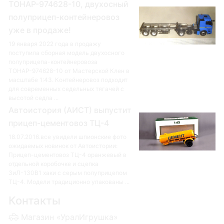
ТОНАР-974628-10, двухосный
полуприцеп-контейнеровоз
уже в продаже!
19 января 2022 года в продажу
поступила сборная модель двухосного
полуприцепа-контейнеровоза
ТОНАР-974628-10 от Мастерской Клен в
масштабе 1:43. Контейнеровоз подходит
для современных седельных тягачей с
высотой седла ...
Автоистория (АИСТ) выпустит
прицеп-цементовоз ТЦ-4
18.07.2016.все увидели шпионские фото
ожидаемых новинок от Автоистории:
Прицеп-цементовоз ТЦ-4 оранжевый в
отдельной коробочке и сцепка
ЗиЛ-130В1 хаки с серым полуприцепом
ТЦ-4. Модели традиционно упакованы ...
Контакты
Магазин «УралИгрушка»