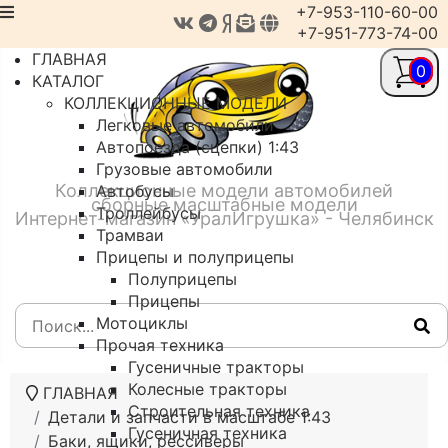
+7-953-110-60-00
+7-951-773-74-00
ГЛАВНАЯ
0
КАТАЛОГ
КОЛЛЕКЦИОННЫЕ МОДЕЛИ
Легковые автомобили
Автопоезда (сцепки) 1:43
Грузовые автомобили
Коллекционные модели автомобилей
Автобусы
сборные масштабные модели
Троллейбусы
Интернет-магазин «УралИгрушка» - Челябинск
Трамваи
Прицепы и полуприцепы
Полуприцепы
Прицепы
Мотоциклы
Прочая техника
Гусеничные тракторы
Колесные тракторы
ГЛАВНАЯ
Строительная техника
Детали и запчасти в масштабе 1:43
Гусеничная техника
Баки, ящики, рессиверы