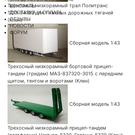
Трехосный низкорамный трал Политранс
КОНТАКТЫ
ДОСТАВКА И ОПЛАТА
ТСП-94183 для тяжелых дорожных тягачей
ОТЗЫВЫ
(Клен)
НОВОСТИ
ФОРУМ
Сборная модель 1:43
Трехосный низкорамный бортовой прицеп-
тандем (тридем) МАЗ-837320-3015 с передним
щитом, тентом и воротами (Клен)
Сборная модель 1:43
Трехосный низкорамный прицеп-тандем