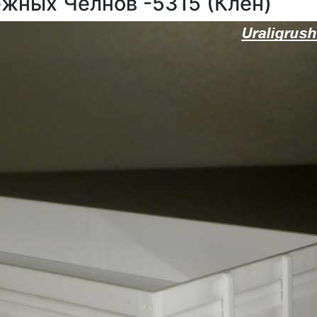
ежных Челнов -5315 (Клен)