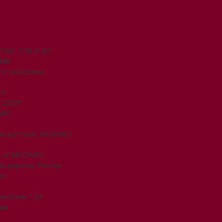
50, 1:18 И ДР.
ЯМИ
 с моделями
IO
и СССР
MIO
ли русской. MODIMIO
 от MODIMIO
На дорогах России
ки
омобили 1:24
ши