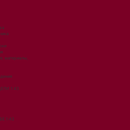
ка
ника
рки
ия
я, материалы,
ждения
ЕЛИ 1:43
Е 1:43