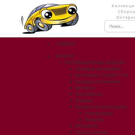
Коллекци
Сборны
Интерне
ГЛАВНАЯ
КАТАЛОГ
КОЛЛЕКЦИОННЫЕ МОДЕЛИ
Легковые автомобили
Автопоезда (сцепки) 1:43
Грузовые автомобили
Автобусы
Троллейбусы
Трамваи
Прицепы и полуприцепы
Полуприцепы
Прицепы
Мотоциклы
Прочая техника