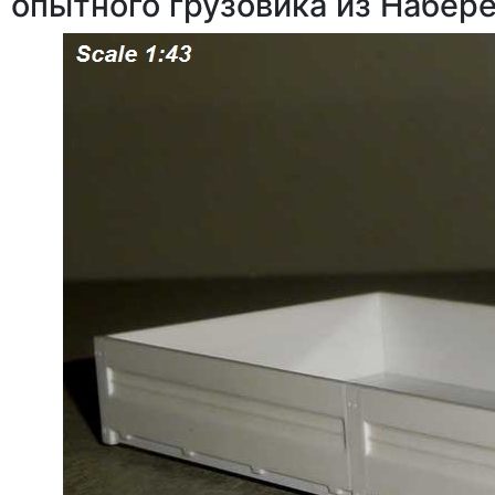
опытного грузовика из Набер