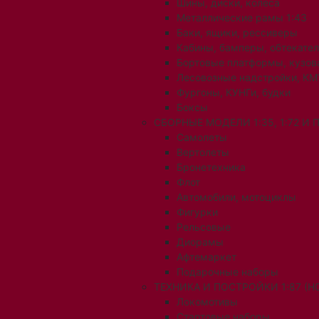
Шины, диски, колеса
Металлические рамы 1:43
Баки, ящики, рессиверы
Кабины, бамперы, обтекате
Бортовые платформы, кузов
Лесовозные надстройки, КМ
Фургоны, КУНГи, будки
Боксы
СБОРНЫЕ МОДЕЛИ 1:35, 1:72 И
Самолеты
Вертолеты
Бронетехника
Флот
Автомобили, мотоциклы
Фигурки
Рельсовые
Диорамы
Афтемаркет
Подарочные наборы
ТЕХНИКА И ПОСТРОЙКИ 1:87 (H0
Локомотивы
Стартовые наборы