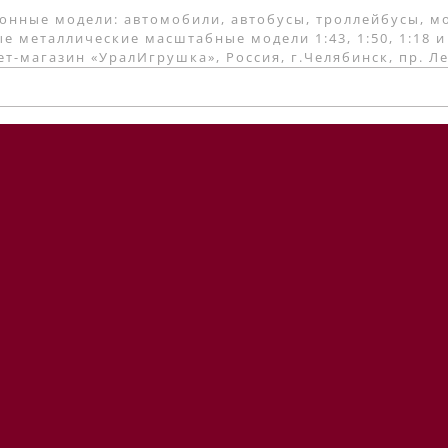
онные модели: автомобили, автобусы, троллейбусы, м
е металлические масштабные модели 1:43, 1:50, 1:18 и
т-магазин «УралИгрушка», Россия, г.Челябинск, пр. Л