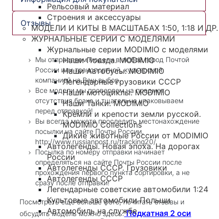
Рельсовый материал
Строения и аксессуары
Отзывы
МОДЕЛИ И КИТЫ В МАСШТАБАХ 1:50, 1:18 И ДР.
ЖУРНАЛЬНЫЕ СЕРИИ С МОДЕЛЯМИ
Журнальные серии MODIMIO с моделями
Наши Поезда. MODIMIO
Мы отправляем модели в любой город Почтой
России или транспортной, курьерской
Наши Автобусы. MODIMIO
компанией на Ваш выбор.
Легендарные грузовики СССР
Все модели мы проверяем на предмет
Наши мотоциклы. MODIMIO
отсутствия брака и тщательно упаковываем
Наши Танки. MODIMIO
перед отправкой!
Кремли и крепости земли русской.
Вы всегда можете проследить местонахождение
MODIMIO Collections
посылки на сайте Почты России,
Дикие животные России от MODIMIO
http://www.russianpost.ru/tracking20/
Автолегенды. Новая эпоха. На дорогах
Посылка по номеру отправки начинает
России
определяться на сайте Почты России после
Автолегенды СССР. Грузовики
прохождения первого пункта сортировки, а не
Автолегенды СССР
сразу после отправки!
Легендарные советские автомобили 1:24
Культовые автомобили Польши
Посмотреть еще больше фото, почитать отзывы и
Автомобиль на службе
Подкатная 2 оси
обсудить модель можно здесь: