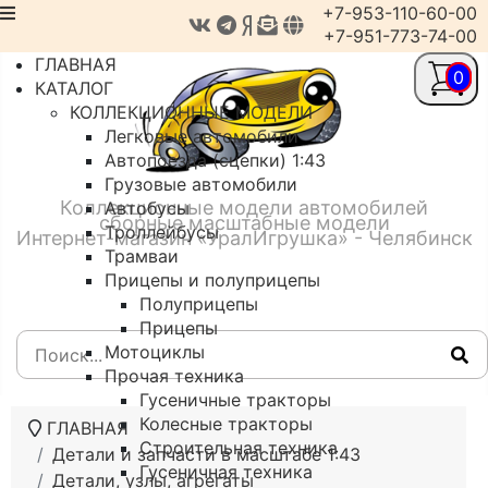
+7-953-110-60-00
+7-951-773-74-00
ГЛАВНАЯ
0
КАТАЛОГ
КОЛЛЕКЦИОННЫЕ МОДЕЛИ
Легковые автомобили
Автопоезда (сцепки) 1:43
Грузовые автомобили
Коллекционные модели автомобилей
Автобусы
сборные масштабные модели
Троллейбусы
Интернет-магазин «УралИгрушка» - Челябинск
Трамваи
Прицепы и полуприцепы
Полуприцепы
Прицепы
Мотоциклы
Прочая техника
Гусеничные тракторы
Колесные тракторы
ГЛАВНАЯ
Строительная техника
Детали и запчасти в масштабе 1:43
Гусеничная техника
Детали, узлы, агрегаты