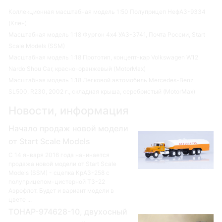
Коллекционная масштабная модель 1:50 Полуприцеп НефАЗ-9334
(Клен)
Масштабная модель 1:18 Фургон 4х4 УАЗ-3741, Почта России, Start
Scale Models (SSM)
Масштабная модель 1:18 Прототип, концепт-кар Volkswagen W12
Nardo Shou Car, красно-оранжевый (MotorMax)
Масштабная модель 1:18 Легковой автомобиль Mercedes-Benz
SL500, R230, 2002 г., складная крыша, серебристый (MotorMax)
Новости, информация
Начало продаж новой модели
от Start Scale Models
С 14 января 2016 года начинается
продажа новой модели от Start Scale
Models (SSM) - сцепка КрАЗ-258 с
полуприцепом-цистерной ТЗ-22
Аэрофлот. Будет и вариант модели в
цвете ...
ТОНАР-974628-10, двухосный