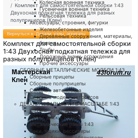
Колесная военная техника
Комплект для самостоятельной сборки 1:43
Гусеничная военная техника
Двухосная подкатная тележка для разных
Рельсовая техника
полуприцепов (Клен)
Аксессуары, строения, фигурки
Железобетонные изделия
Вернуться в: Детали, узлы, агрегаты
Деревянные сооружения, материалы,
бревна
Комплект для самостоятельной сборки
Трубы
1:43 Двухосная подкатная тележка для
Дорожные знаки, ограждения
разных полуприцепов (Клен)
Прочие аксессуары
СБОРНЫЕ МЕТАЛЛИЧЕСКИЕ МОДЕЛИ 1:43
Сборные прицепы
Сборные полуприцепы
Сборные автопоезда
Сборные модели автобусов
ДЕТАЛИ И ЗАПЧАСТИ В МАСШТАБЕ 1:43
Детали, узлы, агрегаты
Шины, диски, колеса
Металлические рамы 1:43
Баки, ящики, рессиверы
Кабины, бамперы, обтекатели