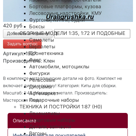
Бортовые платформы, кузова
Лесовозные надстройки, КМУ
Фургоны, КУНГи, будки
420 руб
Боксы
СБОРНЫЕ МОДЕЛИ 1:35, 1:72 И ПОДОБНЫЕ
Самолеты
Задать вопрос
Вертолеты
Бронетехника
Артикул: 1927
Флот
Производитель: Клен
Автомобили, мотоциклы
Фигурки
В комплекте металлические детали на фото. Комплект не
Рельсовые
включает диски и резину! Категория: Киты для сборки.
Диорамы
Афтемаркет
Масштаб: 1:43. Материал: металл. Производитель:
Подарочные наборы
Мастерская Клен
ТЕХНИКА И ПОСТРОЙКИ 1:87 (H0)
Локомотивы
Стартовые наборы
Описание
Детали, запчасти
Вагоны
Информация для покупателей