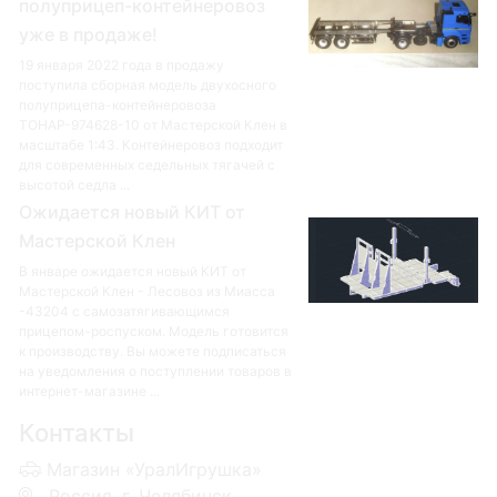
полуприцеп-контейнеровоз
уже в продаже!
19 января 2022 года в продажу
поступила сборная модель двухосного
полуприцепа-контейнеровоза
ТОНАР-974628-10 от Мастерской Клен в
масштабе 1:43. Контейнеровоз подходит
для современных седельных тягачей с
высотой седла ...
Ожидается новый КИТ от
Мастерской Клен
В январе ожидается новый КИТ от
Мастерской Клен - Лесовоз из Миасса
-43204 с самозатягивающимся
прицепом-роспуском. Модель готовится
к производству. Вы можете подписаться
на уведомления о поступлении товаров в
интернет-магазине ...
Контакты
Магазин «УралИгрушка»
Россия, г. Челябинск