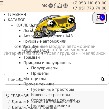
+7-953-110-60-00
+7-951-773-74-00
ГЛАВНАЯ
0
КАТАЛОГ
КОЛЛЕКЦИОННЫЕ МОДЕЛИ
Легковые автомобили
Автопоезда (сцепки) 1:43
Грузовые автомобили
Коллекционные модели автомобилей
Автобусы
сборные масштабные модели
Троллейбусы
Интернет-магазин «УралИгрушка» - Челябинск
Трамваи
Прицепы и полуприцепы
Полуприцепы
Прицепы
Мотоциклы
Прочая техника
Гусеничные тракторы
Колесные тракторы
ГЛАВНАЯ
Строительная техника
Детали и запчасти в масштабе 1:43
Гусеничная техника
Детали, узлы, агрегаты