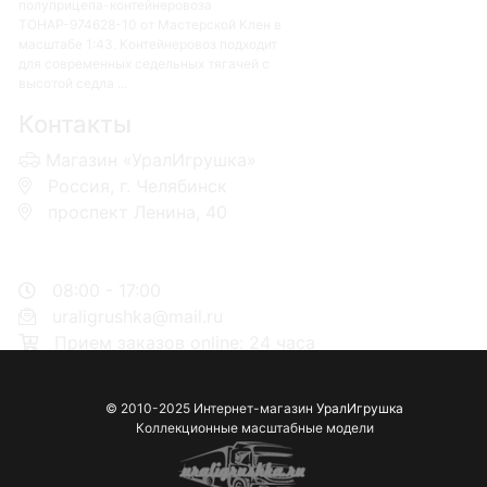
полуприцепа-контейнеровоза
ТОНАР-974628-10 от Мастерской Клен в
масштабе 1:43. Контейнеровоз подходит
для современных седельных тягачей с
высотой седла ...
Контакты
Магазин «УралИгрушка»
Россия, г. Челябинск
проспект Ленина, 40
+7 953-110-60-00
+7-951-773-74-00
08:00 - 17:00
uraligrushka@mail.ru
Прием заказов online: 24 часа
© 2010-2025 Интернет-магазин
УралИгрушка
Коллекционные масштабные модели