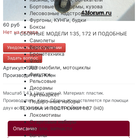
Бортовые платформы, кузова
Лесовозные надстройки, КМУ
Фургоны, КУНГи, будки
60 руб
Боксы
Нет на складе
СБОРНЫЕ МОДЕЛИ 1:35, 1:72 И ПОДОБНЫЕ
Самолеты
Вертолеты
Уведомить о поступлении
Бронетехника
Задать вопрос
Флот
Автомобили, мотоциклы
Артикул: 1963
Фигурки
Производитель: Клен
Рельсовые
Диорамы
Масштаб 1:43. Цвет черный. Материал: пластик.
Афтемаркет
Производитель: Клен. Сборка осуществляется при помощи
Подарочные наборы
двух осей, которые не входят в комплект.
ТЕХНИКА И ПОСТРОЙКИ 1:87 (H0)
Локомотивы
Стартовые наборы
Описание
Детали, запчасти
Вагоны