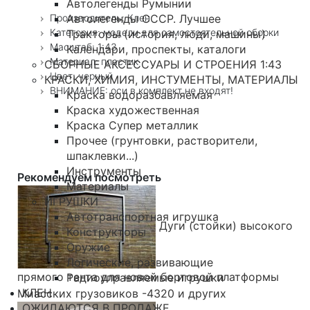
Автолегенды Румынии
Производитель: Клен
Автолегенды СССР. Лучшее
Категория: модели для самостоятельной сборки
Тракторы (история, люди, машины)
Масштаб: 1:43
Календари, проспекты, каталоги
Материал: пластик
СБОРНЫЕ АКСЕССУАРЫ И СТРОЕНИЯ 1:43
Цвет: черный
КРАСКИ, ХИМИЯ, ИНСТУМЕНТЫ, МАТЕРИАЛЫ
ВНИМАНИЕ: оси в комплект не входят!
Краска водоразбавляемая
Краска художественная
Краска Супер металлик
Прочее (грунтовки, растворители,
шпаклевки...)
Инструменты
Рекомендуем посмотреть
Материалы
ИГРУШКИ
Автотранспортная игрушка
Дуги (стойки) высокого
Конструкторы
Оружие
Логические, развивающие
прямого тента для новой бортовой платформы
Радиоуправляемые игрушки
КЛЕН
Миасских грузовиков -4320 и других
ОЖИДАЮТСЯ В ПРОДАЖЕ