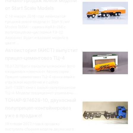
Начало продаж новой модели
от Start Scale Models
С 14 января 2016 года начинается
продажа новой модели от Start Scale
Models (SSM) - сцепка КрАЗ-258 с
полуприцепом-цистерной ТЗ-22
Аэрофлот. Будет и вариант модели в
цвете ...
Автоистория (АИСТ) выпустит
прицеп-цементовоз ТЦ-4
18.07.2016.все увидели шпионские фото
ожидаемых новинок от Автоистории:
Прицеп-цементовоз ТЦ-4 оранжевый в
отдельной коробочке и сцепка
ЗиЛ-130В1 хаки с серым полуприцепом
ТЦ-4. Модели традиционно упакованы ...
ТОНАР-974628-10, двухосный
полуприцеп-контейнеровоз
уже в продаже!
19 января 2022 года в продажу
поступила сборная модель двухосного