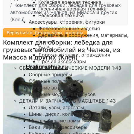
Колесная военная техника
Комплект для сборки: лебедка для грузовых
Гусеничная военная техника
автомобилей из Челнов, из Миасса и других
Рельсовая техника
(Клен)
Аксессуары, строения, фигурки
Железобетонные изделия
Вернуться в: Детали, узлы, агрегаты
Деревянные сооружения, материалы,
бревна
Комплект для сборки: лебедка для
Трубы
грузовых автомобилей из Челнов, из
Дорожные знаки, ограждения
Миасса и других (Клен)
Прочие аксессуары
СБОРНЫЕ МЕТАЛЛИЧЕСКИЕ МОДЕЛИ 1:43
Сборные прицепы
Сборные полуприцепы
Сборные автопоезда
Сборные модели автобусов
ДЕТАЛИ И ЗАПЧАСТИ В МАСШТАБЕ 1:43
Детали, узлы, агрегаты
Шины, диски, колеса
Металлические рамы 1:43
Баки, ящики, рессиверы
Кабины, бамперы, обтекатели