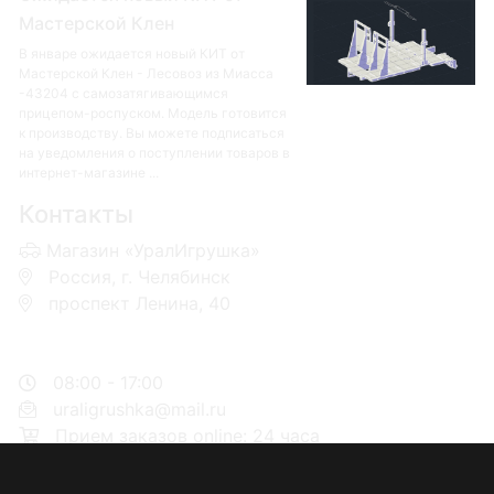
Мастерской Клен
В январе ожидается новый КИТ от
Мастерской Клен - Лесовоз из Миасса
-43204 с самозатягивающимся
прицепом-роспуском. Модель готовится
к производству. Вы можете подписаться
на уведомления о поступлении товаров в
интернет-магазине ...
Контакты
Магазин «УралИгрушка»
Россия, г. Челябинск
проспект Ленина, 40
+7 953-110-60-00
+7-951-773-74-00
08:00 - 17:00
uraligrushka@mail.ru
Прием заказов online: 24 часа