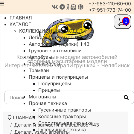
+7-953-110-60-00
+7-951-773-74-00
ГЛАВНАЯ
0
КАТАЛОГ
КОЛЛЕКЦИОННЫЕ МОДЕЛИ
Легковые автомобили
Автопоезда (сцепки) 1:43
Грузовые автомобили
Коллекционные модели автомобилей
Автобусы
сборные масштабные модели
Троллейбусы
Интернет-магазин «УралИгрушка» - Челябинск
Трамваи
Прицепы и полуприцепы
Полуприцепы
Прицепы
Мотоциклы
Прочая техника
Гусеничные тракторы
Колесные тракторы
ГЛАВНАЯ
Строительная техника
Детали и запчасти в масштабе 1:43
Гусеничная техника
Детали, узлы, агрегаты