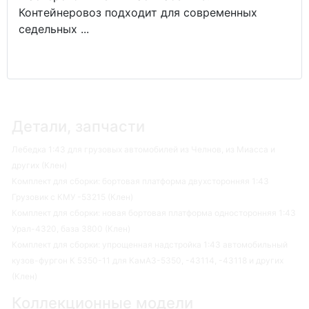
Контейнеровоз подходит для современных
седельных ...
Детали, запчасти
Лебедка 1:43 для грузовых автомобилей из Челнов, из Миасса и
других (Клен)
Комплект для сборки: бортовая платформа двухсторонняя 1:43
Грузовик с КМУ -53215 (Клен)
Комплект для сборки: новая бортовая платформа односторонняя 1:43
Урал-4320, база 3800 (Клен)
Комплект для сборки: упрощенная надстройка 1:43 автомобильный
кузов-фургон К 5350-11 для КамАЗ-5350, -43114, -43118 и других
(Клен)
Коллекционные модели