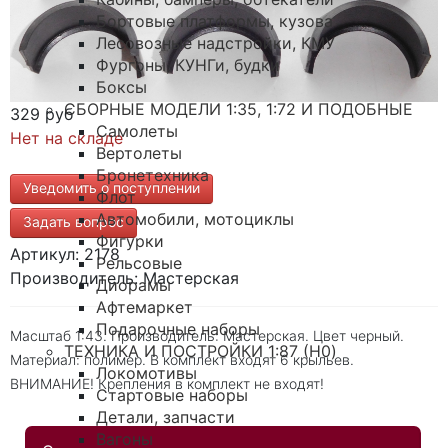
Бортовые платформы, кузова
Лесовозные надстройки, КМУ
Фургоны, КУНГи, будки
Боксы
СБОРНЫЕ МОДЕЛИ 1:35, 1:72 И ПОДОБНЫЕ
329 руб
Самолеты
Нет на складе
Вертолеты
Бронетехника
Уведомить о поступлении
Флот
Автомобили, мотоциклы
Задать вопрос
Фигурки
Артикул: 2178
Рельсовые
Производитель: Мастерская
Диорамы
Афтемаркет
Подарочные наборы
Масштаб 1:43. Производитель: Мастерская. Цвет черный.
ТЕХНИКА И ПОСТРОЙКИ 1:87 (H0)
Материал: полимер. В комплект входят 6 крыльев.
Локомотивы
ВНИМАНИЕ! Крепления в комплект не входят!
Стартовые наборы
Детали, запчасти
Вагоны