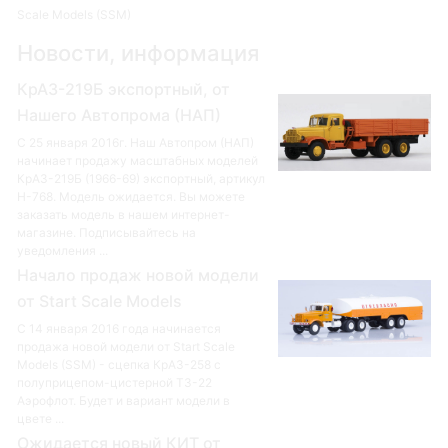
Scale Models (SSM)
Новости, информация
КрАЗ-219Б экспортный, от
Нашего Автопрома (НАП)
С 25 января 2016г. Наш Автопром (НАП)
начинает продажу масштабных моделей
КрАЗ-219Б (1966-69) экспортный, артикул
Н-768. Модель ожидается. Вы можете
заказать модель в нашем интернет-
магазине. Подписывайтесь на
уведомления ...
Начало продаж новой модели
от Start Scale Models
С 14 января 2016 года начинается
продажа новой модели от Start Scale
Models (SSM) - сцепка КрАЗ-258 с
полуприцепом-цистерной ТЗ-22
Аэрофлот. Будет и вариант модели в
цвете ...
Ожидается новый КИТ от