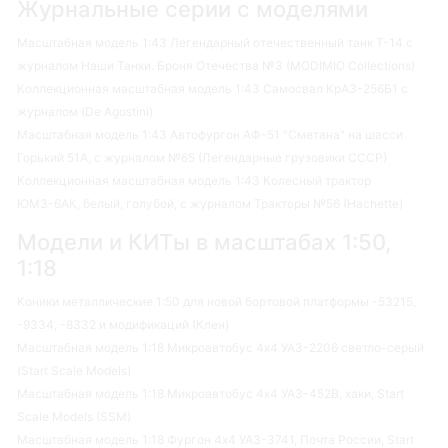
Журнальные серии с моделями
Масштабная модель 1:43 Легендарный отечественный танк Т-14 с
журналом Наши Танки. Броня Отечества №3 (MODIMIO Collections)
Коллекционная масштабная модель 1:43 Самосвал КрАЗ-256Б1 с
журналом (De Agostini)
Масштабная модель 1:43 Автофургон АФ-51 "Сметана" на шасси
Горький 51А, с журналом №65 (Легендарные грузовики СССР)
Коллекционная масштабная модель 1:43 Колесный трактор
ЮМЗ-6АК, белый, голубой, с журналом Тракторы №56 (Hachette)
Модели и КИТы в масштабах 1:50,
1:18
Коники металлические 1:50 для новой бортовой платформы -53215,
-9334, -8332 и модификаций (Клен)
Масштабная модель 1:18 Микроавтобус 4х4 УАЗ-2206 светло-серый
(Start Scale Models)
Масштабная модель 1:18 Микроавтобус 4х4 УАЗ-452В, хаки, Start
Scale Models (SSM)
Масштабная модель 1:18 Фургон 4х4 УАЗ-3741, Почта России, Start