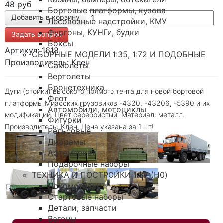
48 руб
Бортовые платформы, кузова
Лесовозные надстройки, КМУ
Фургоны, КУНГи, будки
Задать вопрос
Боксы
Артикул: 1618
СБОРНЫЕ МОДЕЛИ 1:35, 1:72 И ПОДОБНЫЕ
Производитель: Клен
Самолеты
Вертолеты
Бронетехника
Дуги (стойки) высокого прямого тента для новой бортовой
Флот
платформы Миасских грузовиков -4320, -43206, -5390 и их
Автомобили, мотоциклы
модификаций. Цвет серебристый. Материал: металл.
Фигурки
Производитель: Клен. Цена указана за 1 шт!
Рельсовые
Диорамы
Афтемаркет
Подарочные наборы
ТЕХНИКА И ПОСТРОЙКИ 1:87 (H0)
Локомотивы
Стартовые наборы
Детали, запчасти
Вагоны