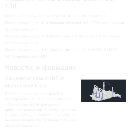
1:18
Мобильное дорожное покрытие МОБИСТЕК 80 1:50 (Клен)
Масштабная модель 1:18 Микроавтобус 4х4 УАЗ-2206 светло-серый
(Start Scale Models)
Масштабная модель 1:18 Автомобиль 4х4 УАЗ-469 (31512), бежевый
(Start Scale Models)
Масштабная модель 1:50 Седельный тягач 4х2 МАЗ-5440 \ MAZ
5440 серебристый (WSI)
Новости, информация
Ожидается новый КИТ от
Мастерской Клен
В январе ожидается новый КИТ от
Мастерской Клен - Лесовоз из Миасса
-43204 с самозатягивающимся
прицепом-роспуском. Модель готовится
к производству. Вы можете подписаться
на уведомления о поступлении товаров в
интернет-магазине ...