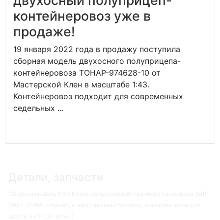
двухосный полуприцеп-
контейнеровоз уже в
продаже!
19 января 2022 года в продажу поступила
сборная модель двухосного полуприцепа-
контейнеровоза ТОНАР-974628-10 от
Мастерской Клен в масштабе 1:43.
Контейнеровоз подходит для современных
седельных ...
Детали, запчасти
Сборная модель 1:43 Кузов сельскохозяйственного самосвала ЗиЛ-
ММЗ-554М, поздний, с надставными бортами, с надрамником для
шасси ЗиЛ-130 (Клен)