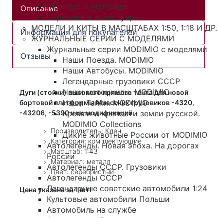
Рельсовый материал
Описание
Строения и аксессуары
МОДЕЛИ И КИТЫ В МАСШТАБАХ 1:50, 1:18 И ДР.
Информация для покупателей
ЖУРНАЛЬНЫЕ СЕРИИ С МОДЕЛЯМИ
Журнальные серии MODIMIO с моделями
Отзывы
Наши Поезда. MODIMIO
Наши Автобусы. MODIMIO
Легендарные грузовики СССР
Наши мотоциклы. MODIMIO
Дуги (стойки) высокого прямого тента для новой
Наши Танки. MODIMIO
бортовой платформы Миасских грузовиков -4320,
Кремли и крепости земли русской.
-43206, -5390 и их модификаций
MODIMIO Collections
Производитель: Клен
Дикие животные России от MODIMIO
Категория: комплектующие
Автолегенды. Новая эпоха. На дорогах
Масштаб: 1:43
России
Материал: металл
Автолегенды СССР. Грузовики
Цвет: серебристый
Автолегенды СССР
Легендарные советские автомобили 1:24
Цена указана за 1 шт!
Культовые автомобили Польши
Автомобиль на службе