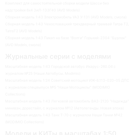
Комплект для самостоятельной сборки модели Шасси без
надстройки 6х4 ЗиЛ-133Г40 (AVD Models)
Сборная модель 1:43 Электромобиль УАЗ У-131 (AVD Models, смола)
Сборная модель 1:43 Чехословацкий трехдверный трамвай Татра Т2,
TatraT2 (AVD Models)
Сборная модель 1:43 Пикап на базе "Волги" Горький-2304 "Бурлак"
(AVD Models, смола)
Журнальные серии с моделями
Масштабная модель 1:43 Городской автобус Икарус-260.06 с
журналом №25 (Наши Автобусы. Modimio)
Масштабная модель 1:24 Советский мотоцикл ИЖ-6.113-020-05 ДПС
с журналом спецвыпуск №5 "Наши Мотоциклы" (MODIMIO
Collections)
Масштабная модель 1:43 Легковой автомобиль ВАЗ-2120 "Надежда"
минивэн, дорестайл, с журналом №12 (Автолегенды. Новая эпоха)
Масштабная модель 1:43 Танк Т-70 с журналом Наши Танки №42
(MODIMIO Collections)
Модели и КИТы в масштабах 1:50,