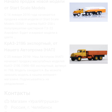
Начало продаж новой модели
от Start Scale Models
С 14 января 2016 года начинается
продажа новой модели от Start Scale
Models (SSM) - сцепка КрАЗ-258 с
полуприцепом-цистерной ТЗ-22
Аэрофлот. Будет и вариант модели в
цвете ...
КрАЗ-219Б экспортный, от
Нашего Автопрома (НАП)
С 25 января 2016г. Наш Автопром (НАП)
начинает продажу масштабных моделей
КрАЗ-219Б (1966-69) экспортный, артикул
Н-768. Модель ожидается. Вы можете
заказать модель в нашем интернет-
магазине. Подписывайтесь на
уведомления ...
Контакты
Магазин «УралИгрушка»
Россия, г. Челябинск