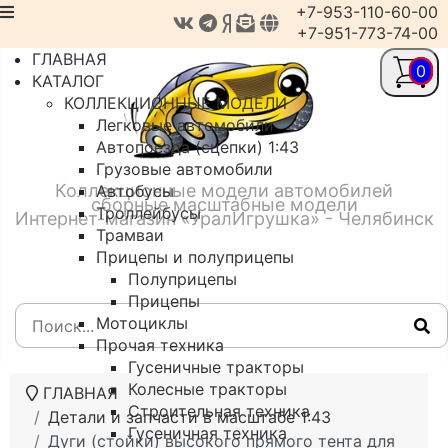
+7-953-110-60-00
+7-951-773-74-00
ГЛАВНАЯ
0
КАТАЛОГ
КОЛЛЕКЦИОННЫЕ МОДЕЛИ
Легковые автомобили
Автопоезда (сцепки) 1:43
Грузовые автомобили
Коллекционные модели автомобилей
Автобусы
сборные масштабные модели
Троллейбусы
Интернет-магазин «УралИгрушка» - Челябинск
Трамваи
Прицепы и полуприцепы
Полуприцепы
Прицепы
Мотоциклы
Прочая техника
Гусеничные тракторы
Колесные тракторы
ГЛАВНАЯ
Строительная техника
Детали и запчасти в масштабе 1:43
Гусеничная техника
Дуги (стойки) высокого прямого тента для