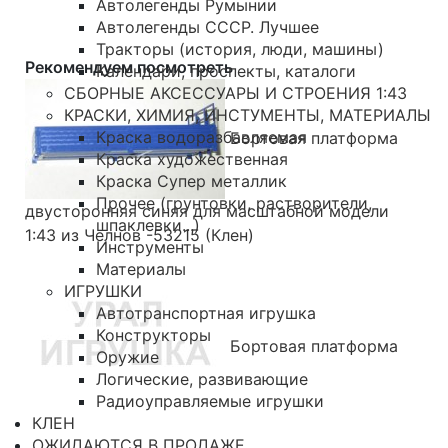
Автолегенды Румынии
Автолегенды СССР. Лучшее
Тракторы (история, люди, машины)
Рекомендуем посмотреть
Календари, проспекты, каталоги
СБОРНЫЕ АКСЕССУАРЫ И СТРОЕНИЯ 1:43
КРАСКИ, ХИМИЯ, ИНСТУМЕНТЫ, МАТЕРИАЛЫ
Краска водоразбавляемая
Бортовая платформа
Краска художественная
Краска Супер металлик
Прочее (грунтовки, растворители,
двусторонняя синяя для масштабной модели
шпаклевки...)
1:43 из Челнов -53215 (Клен)
Инструменты
Материалы
ИГРУШКИ
Автотранспортная игрушка
Конструкторы
Бортовая платформа
Оружие
Логические, развивающие
Радиоуправляемые игрушки
КЛЕН
ОЖИДАЮТСЯ В ПРОДАЖЕ