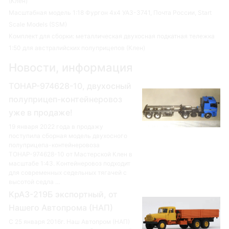
(Клен)
Масштабная модель 1:18 Фургон 4х4 УАЗ-3741, Почта России, Start
Scale Models (SSM)
Комплект для сборки: металлическая двухосная подкатная тележка
1:50 для австралийских полуприцепов (Клен)
Новости, информация
ТОНАР-974628-10, двухосный
полуприцеп-контейнеровоз
уже в продаже!
19 января 2022 года в продажу
поступила сборная модель двухосного
полуприцепа-контейнеровоза
ТОНАР-974628-10 от Мастерской Клен в
масштабе 1:43. Контейнеровоз подходит
для современных седельных тягачей с
высотой седла ...
КрАЗ-219Б экспортный, от
Нашего Автопрома (НАП)
С 25 января 2016г. Наш Автопром (НАП)