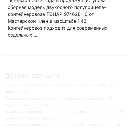
19 января 2022 года в продажу поступила
сборная модель двухосного полуприцепа-
контейнеровоза ТОНАР-974628-10 от
Мастерской Клен в масштабе 1:43.
Контейнеровоз подходит для современных
седельных ...
Детали, запчасти
Лебедка 1:43 для грузовых автомобилей из Челнов, из Миасса и
других (Клен)
Комплект для сборки: бортовая платформа двухсторонняя 1:43
Грузовик с КМУ -53215 (Клен)
Комплект для сборки: новая бортовая платформа односторонняя 1:43
Урал-4320, база 3800 (Клен)
Комплект для сборки: упрощенная надстройка 1:43 автомобильный