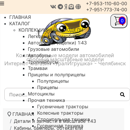
+7-953-110-60-00
+7-951-773-74-00
ГЛАВНАЯ
0
КАТАЛОГ
КОЛЛЕКЦИОННЫЕ МОДЕЛИ
Легковые автомобили
Автопоезда (сцепки) 1:43
Грузовые автомобили
Коллекционные модели автомобилей
Автобусы
сборные масштабные модели
Троллейбусы
Интернет-магазин «УралИгрушка» - Челябинск
Трамваи
Прицепы и полуприцепы
Полуприцепы
Прицепы
Мотоциклы
Прочая техника
Гусеничные тракторы
Колесные тракторы
ГЛАВНАЯ
Строительная техника
Детали и запчасти в масштабе 1:43
Гусеничная техника
Кабины, бамперы, обтекатели