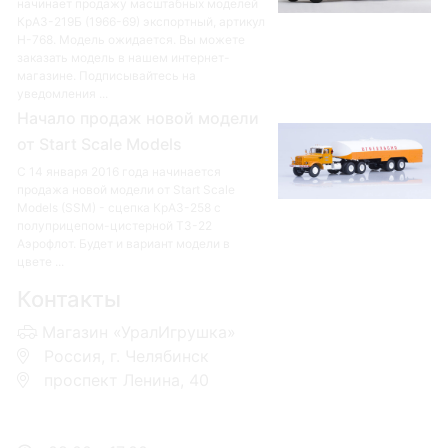
начинает продажу масштабных моделей
КрАЗ-219Б (1966-69) экспортный, артикул
Н-768. Модель ожидается. Вы можете
заказать модель в нашем интернет-
магазине. Подписывайтесь на
уведомления ...
Начало продаж новой модели
от Start Scale Models
С 14 января 2016 года начинается
продажа новой модели от Start Scale
Models (SSM) - сцепка КрАЗ-258 с
полуприцепом-цистерной ТЗ-22
Аэрофлот. Будет и вариант модели в
цвете ...
Контакты
Магазин «УралИгрушка»
Россия, г. Челябинск
проспект Ленина, 40
+7 953-110-60-00
+7-951-773-74-00