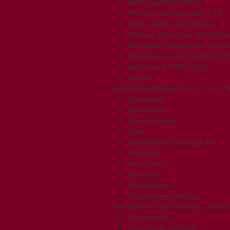
Шины, диски, колеса
Металлические рамы 1:43
Баки, ящики, рессиверы
Кабины, бамперы, обтекате
Бортовые платформы, кузов
Лесовозные надстройки, КМ
Фургоны, КУНГи, будки
Боксы
СБОРНЫЕ МОДЕЛИ 1:35, 1:72 И
Самолеты
Вертолеты
Бронетехника
Флот
Автомобили, мотоциклы
Фигурки
Рельсовые
Диорамы
Афтемаркет
Подарочные наборы
ТЕХНИКА И ПОСТРОЙКИ 1:87 (H0
Локомотивы
Стартовые наборы