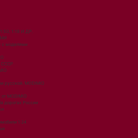
50, 1:18 И ДР.
ЯМИ
 с моделями
IO
и СССР
MIO
ли русской. MODIMIO
 от MODIMIO
На дорогах России
ки
омобили 1:24
ши