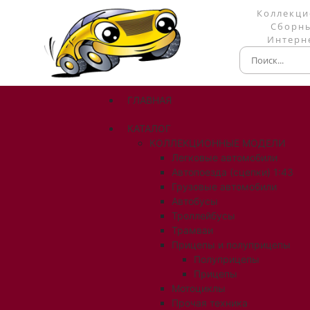
Коллекци
Сборны
Интерне
ГЛАВНАЯ
КАТАЛОГ
КОЛЛЕКЦИОННЫЕ МОДЕЛИ
Легковые автомобили
Автопоезда (сцепки) 1:43
Грузовые автомобили
Автобусы
Троллейбусы
Трамваи
Прицепы и полуприцепы
Полуприцепы
Прицепы
Мотоциклы
Прочая техника