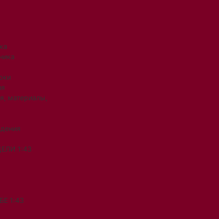
ка
ника
рки
ия
я, материалы,
ждения
ЕЛИ 1:43
Е 1:43