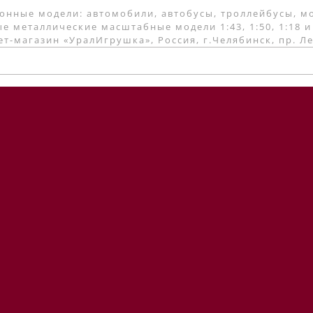
онные модели: автомобили, автобусы, троллейбусы, м
е металлические масштабные модели 1:43, 1:50, 1:18 и
т-магазин «УралИгрушка», Россия, г.Челябинск, пр. Л