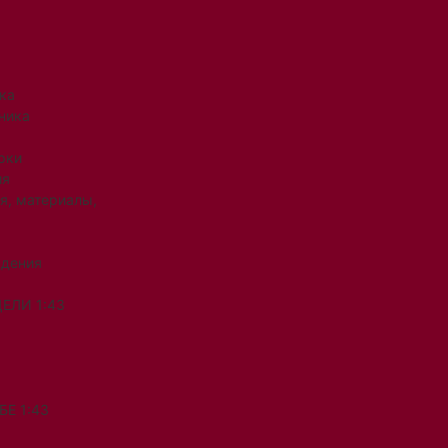
ка
ника
рки
ия
я, материалы,
ждения
ЕЛИ 1:43
Е 1:43