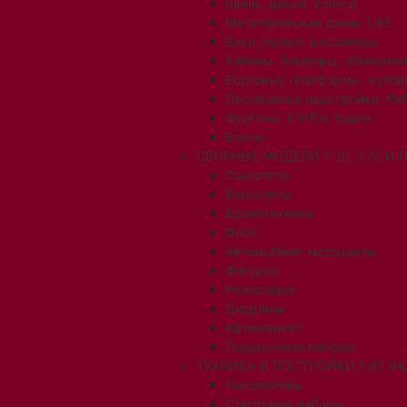
Шины, диски, колеса
Металлические рамы 1:43
Баки, ящики, рессиверы
Кабины, бамперы, обтекате
Бортовые платформы, кузов
Лесовозные надстройки, КМ
Фургоны, КУНГи, будки
Боксы
СБОРНЫЕ МОДЕЛИ 1:35, 1:72 И
Самолеты
Вертолеты
Бронетехника
Флот
Автомобили, мотоциклы
Фигурки
Рельсовые
Диорамы
Афтемаркет
Подарочные наборы
ТЕХНИКА И ПОСТРОЙКИ 1:87 (H0
Локомотивы
Стартовые наборы