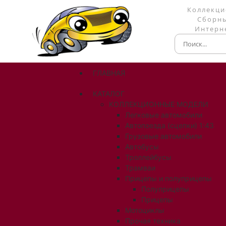
Коллекци
Сборны
Интерне
ГЛАВНАЯ
КАТАЛОГ
КОЛЛЕКЦИОННЫЕ МОДЕЛИ
Легковые автомобили
Автопоезда (сцепки) 1:43
Грузовые автомобили
Автобусы
Троллейбусы
Трамваи
Прицепы и полуприцепы
Полуприцепы
Прицепы
Мотоциклы
Прочая техника