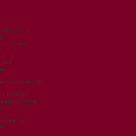
50, 1:18 И ДР.
ЯМИ
 с моделями
IO
и СССР
MIO
ли русской. MODIMIO
 от MODIMIO
На дорогах России
ки
омобили 1:24
ши