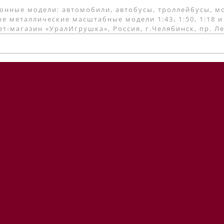
онные модели: автомобили, автобусы, троллейбусы, м
е металлические масштабные модели 1:43, 1:50, 1:18 и
т-магазин «УралИгрушка», Россия, г.Челябинск, пр. Л