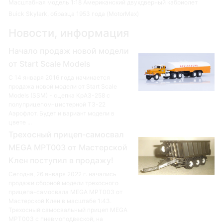
Масштабная модель 1:18 Американский двухдверный кабриолет
Buick Skylark, образца 1953 года (MotorMax)
Новости, информация
Начало продаж новой модели
от Start Scale Models
С 14 января 2016 года начинается
продажа новой модели от Start Scale
Models (SSM) - сцепка КрАЗ-258 с
полуприцепом-цистерной ТЗ-22
Аэрофлот. Будет и вариант модели в
цвете ...
Трехосный прицеп-самосвал
MEGA MPT003 от Мастерской
Клен поступил в продажу!
Сегодня, 26 января 2022 г. начались
продажи сборной модели трехосного
прицепа-самосвала MEGA MPT003 от
Мастерской Клен в масштабе 1:43.
Трехосный самосвальный прицеп MEGA
MPT003 с пневмоподвеской, на