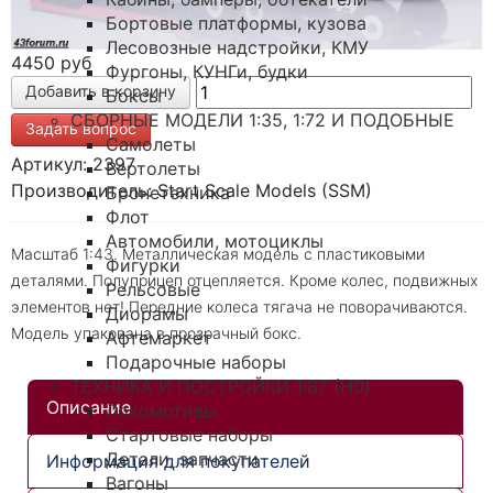
Бортовые платформы, кузова
Лесовозные надстройки, КМУ
4450 руб
Фургоны, КУНГи, будки
Боксы
СБОРНЫЕ МОДЕЛИ 1:35, 1:72 И ПОДОБНЫЕ
Задать вопрос
Самолеты
Артикул: 2397
Вертолеты
Производитель: Start Scale Models (SSM)
Бронетехника
Флот
Автомобили, мотоциклы
Масштаб 1:43. Металлическая модель с пластиковыми
Фигурки
деталями. Полуприцеп отцепляется. Кроме колес, подвижных
Рельсовые
элементов нет! Передние колеса тягача не поворачиваются.
Диорамы
Модель упакована в прозрачный бокс.
Афтемаркет
Подарочные наборы
ТЕХНИКА И ПОСТРОЙКИ 1:87 (H0)
Описание
Локомотивы
Стартовые наборы
Детали, запчасти
Информация для покупателей
Вагоны