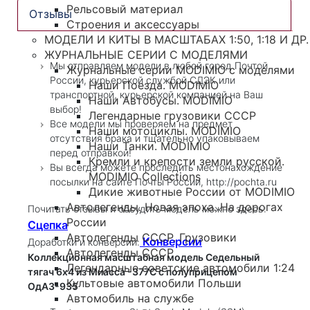
Рельсовый материал
Отзывы
Строения и аксессуары
МОДЕЛИ И КИТЫ В МАСШТАБАХ 1:50, 1:18 И ДР.
ЖУРНАЛЬНЫЕ СЕРИИ С МОДЕЛЯМИ
Мы отправляем модели в любой город Почтой
Журнальные серии MODIMIO с моделями
России, курьерской службой СДЭК или
Наши Поезда. MODIMIO
транспортной, курьерской компанией на Ваш
Наши Автобусы. MODIMIO
выбор!
Легендарные грузовики СССР
Все модели мы проверяем на предмет
Наши мотоциклы. MODIMIO
отсутствия брака и тщательно упаковываем
Наши Танки. MODIMIO
перед отправкой!
Кремли и крепости земли русской.
Вы всегда можете проследить местонахождение
MODIMIO Collections
посылки на сайте Почты России, http://pochta.ru
Дикие животные России от MODIMIO
Автолегенды. Новая эпоха. На дорогах
Почитать отзывы и обсудить модель можно здесь:
России
Сцепка
Автолегенды СССР. Грузовики
Конверсии
Доработки и конверсии:
Автолегенды СССР
Коллекционная масштабная модель Седельный
Легендарные советские автомобили 1:24
тягач 6х4 из Миасса -377С с полуприцепом
Культовые автомобили Польши
ОдАЗ-935
Автомобиль на службе