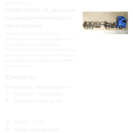
односкатных ...
ТОНАР-974628-10, двухосный
полуприцеп-контейнеровоз
уже в продаже!
19 января 2022 года в продажу
поступила сборная модель двухосного
полуприцепа-контейнеровоза
ТОНАР-974628-10 от Мастерской Клен в
масштабе 1:43. Контейнеровоз подходит
для современных седельных тягачей с
высотой седла ...
Контакты
Магазин «УралИгрушка»
Россия, г. Челябинск
проспект Ленина, 40
+7 953-110-60-00
+7-951-773-74-00
08:00 - 17:00
uraligrushka@mail.ru