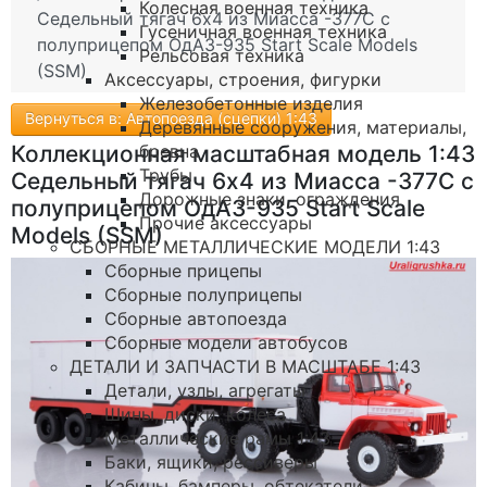
Колесная военная техника
Седельный тягач 6х4 из Миасса -377С с
Гусеничная военная техника
полуприцепом ОдАЗ-935 Start Scale Models
Рельсовая техника
(SSM)
Аксессуары, строения, фигурки
Железобетонные изделия
Вернуться в: Автопоезда (сцепки) 1:43
Деревянные сооружения, материалы,
бревна
Коллекционная масштабная модель 1:43
Трубы
Седельный тягач 6х4 из Миасса -377С с
Дорожные знаки, ограждения
полуприцепом ОдАЗ-935 Start Scale
Прочие аксессуары
Models (SSM)
СБОРНЫЕ МЕТАЛЛИЧЕСКИЕ МОДЕЛИ 1:43
Сборные прицепы
Сборные полуприцепы
Сборные автопоезда
Сборные модели автобусов
ДЕТАЛИ И ЗАПЧАСТИ В МАСШТАБЕ 1:43
Детали, узлы, агрегаты
Шины, диски, колеса
Металлические рамы 1:43
Баки, ящики, рессиверы
Кабины, бамперы, обтекатели