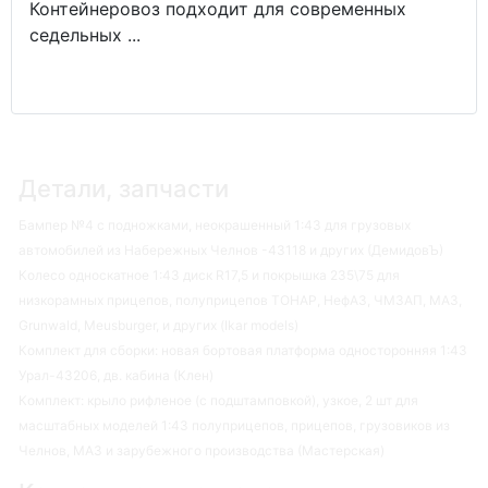
Контейнеровоз подходит для современных
седельных ...
Детали, запчасти
Бампер №4 с подножками, неокрашенный 1:43 для грузовых
автомобилей из Набережных Челнов -43118 и других (ДемидовЪ)
Колесо односкатное 1:43 диск R17,5 и покрышка 235\75 для
низкорамных прицепов, полуприцепов ТОНАР, НефАЗ, ЧМЗАП, МАЗ,
Grunwald, Meusburger, и других (Ikar models)
Комплект для сборки: новая бортовая платформа односторонняя 1:43
Урал-43206, дв. кабина (Клен)
Комплект: крыло рифленое (с подштамповкой), узкое, 2 шт для
масштабных моделей 1:43 полуприцепов, прицепов, грузовиков из
Челнов, МАЗ и зарубежного производства (Мастерская)