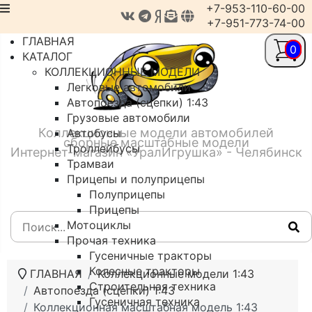
+7-953-110-60-00
+7-951-773-74-00
ГЛАВНАЯ
0
КАТАЛОГ
КОЛЛЕКЦИОННЫЕ МОДЕЛИ
Легковые автомобили
Автопоезда (сцепки) 1:43
Грузовые автомобили
Коллекционные модели автомобилей
Автобусы
сборные масштабные модели
Троллейбусы
Интернет-магазин «УралИгрушка» - Челябинск
Трамваи
Прицепы и полуприцепы
Полуприцепы
Прицепы
Мотоциклы
Прочая техника
Гусеничные тракторы
Колесные тракторы
ГЛАВНАЯ
Коллекционные модели 1:43
Строительная техника
Автопоезда (сцепки) 1:43
Гусеничная техника
Коллекционная масштабная модель 1:43