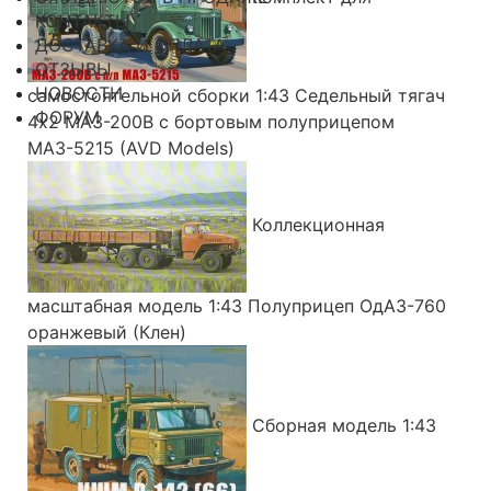
КОНТАКТЫ
ДОСТАВКА И ОПЛАТА
ОТЗЫВЫ
НОВОСТИ
самостоятельной сборки 1:43 Седельный тягач
ФОРУМ
4х2 МАЗ-200В с бортовым полуприцепом
МАЗ-5215 (AVD Models)
Коллекционная
масштабная модель 1:43 Полуприцеп ОдАЗ-760
оранжевый (Клен)
Сборная модель 1:43