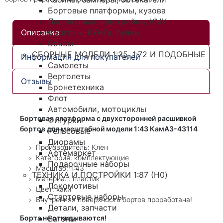
Бортовые платформы, кузова
Лесовозные надстройки, КМУ
Фургоны, КУНГи, будки
Описание
Боксы
СБОРНЫЕ МОДЕЛИ 1:35, 1:72 И ПОДОБНЫЕ
Информация для покупателей
Самолеты
Вертолеты
Отзывы
Бронетехника
Флот
Автомобили, мотоциклы
Бортовая платформа с двухсторонней расшивкой
Фигурки
бортов для масштабной модели 1:43 КамАЗ-43114
Рельсовые
Диорамы
Производитель: Клен
Афтемаркет
Категория: комплектующие
Подарочные наборы
Масштаб: 1:43
ТЕХНИКА И ПОСТРОЙКИ 1:87 (H0)
Материал: пластик
Локомотивы
Цвет: хаки
Стартовые наборы
Внутренняя поверхность бортов проработана!
Детали, запчасти
Вагоны
Борта не откидываются!