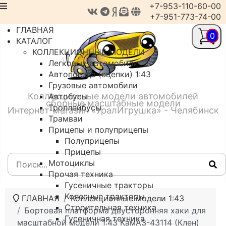
+7-953-110-60-00
+7-951-773-74-00
ГЛАВНАЯ
0
КАТАЛОГ
КОЛЛЕКЦИОННЫЕ МОДЕЛИ
Легковые автомобили
Автопоезда (сцепки) 1:43
Грузовые автомобили
Коллекционные модели автомобилей
Автобусы
сборные масштабные модели
Троллейбусы
Интернет-магазин «УралИгрушка» - Челябинск
Трамваи
Прицепы и полуприцепы
Полуприцепы
Прицепы
Мотоциклы
Прочая техника
Гусеничные тракторы
Колесные тракторы
ГЛАВНАЯ
Коллекционные модели 1:43
Строительная техника
Бортовая платформа двусторонняя хаки для
Гусеничная техника
масштабной модели 1:43 КамАЗ-43114 (Клен)