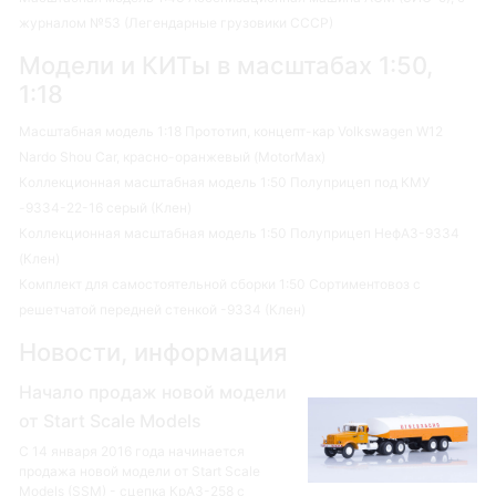
журналом №53 (Легендарные грузовики СССР)
Модели и КИТы в масштабах 1:50,
1:18
Масштабная модель 1:18 Прототип, концепт-кар Volkswagen W12
Nardo Shou Car, красно-оранжевый (MotorMax)
Коллекционная масштабная модель 1:50 Полуприцеп под КМУ
-9334-22-16 серый (Клен)
Коллекционная масштабная модель 1:50 Полуприцеп НефАЗ-9334
(Клен)
Комплект для самостоятельной сборки 1:50 Сортиментовоз с
решетчатой передней стенкой -9334 (Клен)
Новости, информация
Начало продаж новой модели
от Start Scale Models
С 14 января 2016 года начинается
продажа новой модели от Start Scale
Models (SSM) - сцепка КрАЗ-258 с