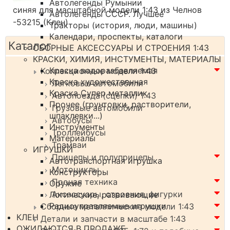
Автолегенды Румынии
синяя для масштабной модели 1:43 из Челнов
Автолегенды СССР. Лучшее
-53215 (Клен)
Тракторы (история, люди, машины)
Календари, проспекты, каталоги
Каталог
СБОРНЫЕ АКСЕССУАРЫ И СТРОЕНИЯ 1:43
КРАСКИ, ХИМИЯ, ИНСТУМЕНТЫ, МАТЕРИАЛЫ
Краска водоразбавляемая
Коллекционные модели 1:43
Краска художественная
Легковые автомобили
Краска Супер металлик
Автопоезда (сцепки) 1:43
Прочее (грунтовки, растворители,
Грузовые автомобили
шпаклевки...)
Автобусы
Инструменты
Троллейбусы
Материалы
Трамваи
ИГРУШКИ
Прицепы и полуприцепы
Автотранспортная игрушка
Мотоциклы
Конструкторы
Прочая техника
Оружие
Аксессуары, строения, фигурки
Логические, развивающие
Радиоуправляемые игрушки
Сборные металлические модели 1:43
КЛЕН
Детали и запчасти в масштабе 1:43
ОЖИДАЮТСЯ В ПРОДАЖЕ