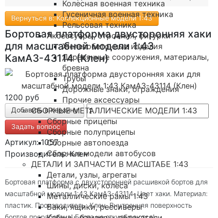
Колесная военная техника
Гусеничная военная техника
Вернуться в: Коллекционные модели 1:43
Рельсовая техника
Бортовая платформа двусторонняя хаки
Аксессуары, строения, фигурки
для масштабной модели 1:43
Железобетонные изделия
Деревянные сооружения, материалы,
КамАЗ-43114 (Клен)
бревна
Трубы
Дорожные знаки, ограждения
1200 руб
Прочие аксессуары
СБОРНЫЕ МЕТАЛЛИЧЕСКИЕ МОДЕЛИ 1:43
Сборные прицепы
Задать вопрос
Сборные полуприцепы
Артикул: 1057
Сборные автопоезда
Сборные модели автобусов
Производитель: Клен
ДЕТАЛИ И ЗАПЧАСТИ В МАСШТАБЕ 1:43
Детали, узлы, агрегаты
Бортовая платформа с двухсторонней расшивкой бортов для
Шины, диски, колеса
масштабной модели 1:43 КамАЗ-43114. Цвет хаки. Материал:
Металлические рамы 1:43
пластик. Производитель: Клен. Внутренняя поверхность
Баки, ящики, рессиверы
Кабины, бамперы, обтекатели
бортов проработана! Борта не откидываются!