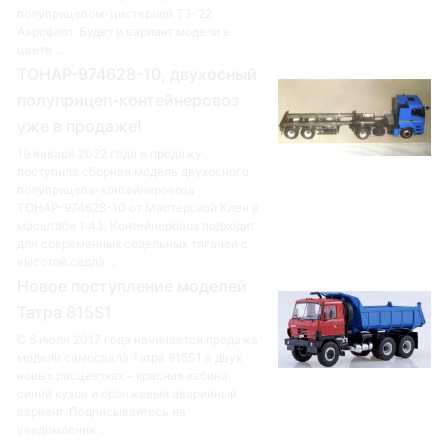
полуприцепом-цистерной ТЗ-22
Аэрофлот. Будет и вариант модели в
цвете ...
ТОНАР-974628-10, двухосный
полуприцеп-контейнеровоз
уже в продаже!
19 января 2022 года в продажу
поступила сборная модель двухосного
полуприцепа-контейнеровоза
ТОНАР-974628-10 от Мастерской Клен в
масштабе 1:43. Контейнеровоз подходит
для современных седельных тягачей с
высотой седла ...
Новое поступление моделей
Татра 815S1
С 5 июля 2017 года начинается продажа
модели самосвала Татра 815S1 в двух
новых расцветках - красная кабина,
синий кузов и оранжевый аварийный
вариант. Подписывайтесь на
уведомления ...