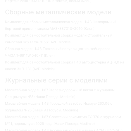
Нефтекамска -9334-10-10 с тентом, белый (Клен)
Сборные металлические модели
Комплект для сборки: металлическая модель 1:43 Низкорамный
бортовой прицеп-тандем МАЗ-837310-3010 (Клен)
Комплект для самостоятельной сборки модели Строительный
самосвал 6х6 Tatra-815S1 AVD Models
Сборная модель 1:43 Трехосный полуприцеп-контейнеровоз
ЧМЗАП-9911W 040-11(Клен)
Комплект для самостоятельной сборки 1:43 автоцистерна АЦ-4,0 на
шасси ЗиЛ-131 (AVD Models)
Журнальные серии с моделями
Масштабная модель 1:87 Железнодорожный вагон с журналом
Спецвыпуск №8 (Наши Поезда. Modimio)
Масштабная модель 1:43 Городской автобус Икарус-260.06 с
журналом №25 (Наши Автобусы. Modimio)
Масштабная модель 1:87 Советский локомотив ТЭП70 с журналом
№11, перевыпуск 2025 года (Наши Поезда. Modimio)
Масштабная модель 1:43 Ассенизационная машина АСМ (ЗИС-5), с