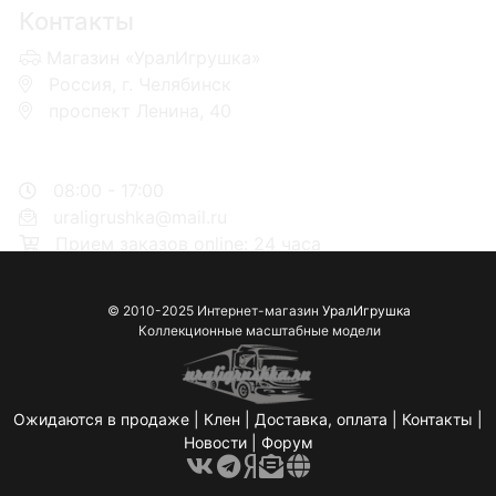
Контакты
Магазин «УралИгрушка»
Россия, г. Челябинск
проспект Ленина, 40
+7 953-110-60-00
+7-951-773-74-00
08:00 - 17:00
uraligrushka@mail.ru
Прием заказов online: 24 часа
© 2010-2025 Интернет-магазин
УралИгрушка
Коллекционные масштабные модели
Ожидаются в продаже
|
Клен
|
Доставка, оплата
|
Контакты
|
Новости
|
Форум