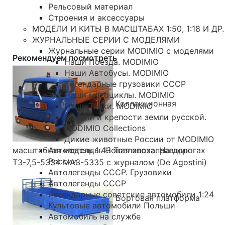
Рельсовый материал
Строения и аксессуары
МОДЕЛИ И КИТЫ В МАСШТАБАХ 1:50, 1:18 И ДР.
ЖУРНАЛЬНЫЕ СЕРИИ С МОДЕЛЯМИ
Журнальные серии MODIMIO с моделями
Рекомендуем посмотреть
Наши Поезда. MODIMIO
Наши Автобусы. MODIMIO
Легендарные грузовики СССР
Наши мотоциклы. MODIMIO
Коллекционная
Наши Танки. MODIMIO
Кремли и крепости земли русской.
MODIMIO Collections
Дикие животные России от MODIMIO
Автолегенды. Новая эпоха. На дорогах
масштабная модель 1:43 Топливозаправщик
России
ТЗ-7,5-5334 МАЗ-5335 с журналом (De Agostini)
Автолегенды СССР. Грузовики
Автолегенды СССР
Легендарные советские автомобили 1:24
Бортовая платформа
Культовые автомобили Польши
Автомобиль на службе