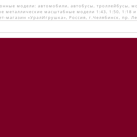
онные модели: автомобили, автобусы, троллейбусы, м
е металлические масштабные модели 1:43, 1:50, 1:18 и
т-магазин «УралИгрушка», Россия, г.Челябинск, пр. Л