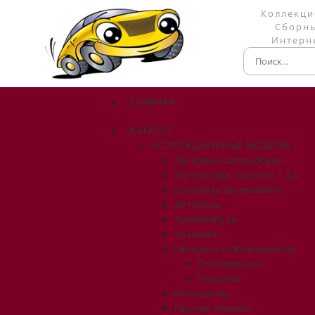
Коллекци
Сборны
Интерне
ГЛАВНАЯ
КАТАЛОГ
КОЛЛЕКЦИОННЫЕ МОДЕЛИ
Легковые автомобили
Автопоезда (сцепки) 1:43
Грузовые автомобили
Автобусы
Троллейбусы
Трамваи
Прицепы и полуприцепы
Полуприцепы
Прицепы
Мотоциклы
Прочая техника