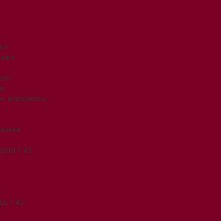
ка
ника
рки
ия
я, материалы,
ждения
ЕЛИ 1:43
Е 1:43