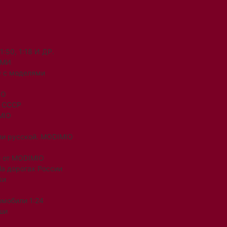
50, 1:18 И ДР.
ЯМИ
 с моделями
IO
и СССР
MIO
ли русской. MODIMIO
 от MODIMIO
На дорогах России
ки
омобили 1:24
ши