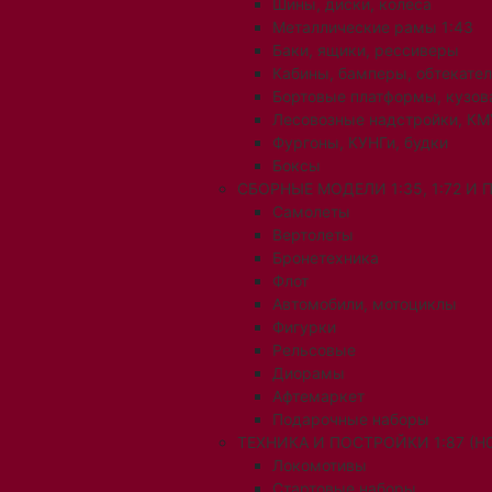
Шины, диски, колеса
Металлические рамы 1:43
Баки, ящики, рессиверы
Кабины, бамперы, обтекате
Бортовые платформы, кузов
Лесовозные надстройки, КМ
Фургоны, КУНГи, будки
Боксы
СБОРНЫЕ МОДЕЛИ 1:35, 1:72 И
Самолеты
Вертолеты
Бронетехника
Флот
Автомобили, мотоциклы
Фигурки
Рельсовые
Диорамы
Афтемаркет
Подарочные наборы
ТЕХНИКА И ПОСТРОЙКИ 1:87 (H0
Локомотивы
Стартовые наборы