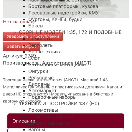
Бортовые платформы, кузова
Лесовозные надстройки, КМУ
Фургоны, КУНГи, будки
Нет на складе
Боксы
СБОРНЫЕ МОДЕЛИ 1:35, 1:72 И ПОДОБНЫЕ
Уведомить о поступлении
Самолеты
Вертолеты
Задать вопрос
Бронетехника
Артикул: 2749
Флот
Производитель: Автоистория (АИСТ)
Автомобили, мотоциклы
Фигурки
Рельсовые
Торговая марка: Автоистория (АИСТ). Масштаб 1:43.
Диорамы
Металлическая модель с пластиковыми деталями. Капот и
Афтемаркет
двери НЕ открываются! Модель упакована в блистер и
Подарочные наборы
картонную коробку.
ТЕХНИКА И ПОСТРОЙКИ 1:87 (H0)
Локомотивы
Стартовые наборы
Описание
Детали, запчасти
Вагоны