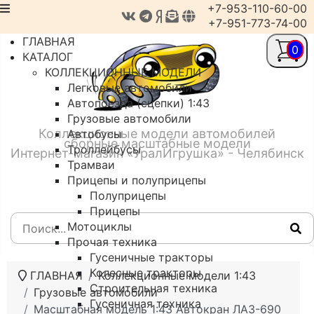
+7-953-110-60-00
+7-951-773-74-00
ГЛАВНАЯ
0
КАТАЛОГ
КОЛЛЕКЦИОННЫЕ МОДЕЛИ
Легковые автомобили
Автопоезда (сцепки) 1:43
Грузовые автомобили
Коллекционные модели автомобилей
Автобусы
сборные масштабные модели
Троллейбусы
Интернет-магазин «УралИгрушка» - Челябинск
Трамваи
Прицепы и полуприцепы
Полуприцепы
Прицепы
Мотоциклы
Прочая техника
Гусеничные тракторы
Колесные тракторы
ГЛАВНАЯ
Коллекционные модели 1:43
Строительная техника
Грузовые автомобили
Гусеничная техника
Масштабная модель 1:43 Автокран ЛАЗ-690