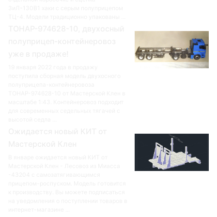
ЗиЛ-130В1 хаки с серым полуприцепом
ТЦ-4. Модели традиционно упакованы ...
ТОНАР-974628-10, двухосный
полуприцеп-контейнеровоз
уже в продаже!
19 января 2022 года в продажу
поступила сборная модель двухосного
полуприцепа-контейнеровоза
ТОНАР-974628-10 от Мастерской Клен в
масштабе 1:43. Контейнеровоз подходит
для современных седельных тягачей с
высотой седла ...
Ожидается новый КИТ от
Мастерской Клен
В январе ожидается новый КИТ от
Мастерской Клен - Лесовоз из Миасса
-43204 с самозатягивающимся
прицепом-роспуском. Модель готовится
к производству. Вы можете подписаться
на уведомления о поступлении товаров в
интернет-магазине ...