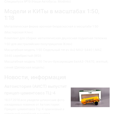
Спецвыпуск №19 (Наши Автобусы. Modimio)
Модели и КИТы в масштабах 1:50,
1:18
Металлическая ферма арочная безраскосная в масштабе 1:50
(Мастерская Клен)
Комплект для сборки: металлическая двухосная подкатная тележка
1:50 для австралийских полуприцепов (Клен)
Масштабная модель 1:50 Седельный тягач 4х2 МАЗ-5440 \ MAZ
5440 серебристый (WSI)
Масштабная модель 1:50 Тягач-буксировщик БелАЗ-74470, желтый,
синий (Дилерская модель)
Новости, информация
Автоистория (АИСТ) выпустит
прицеп-цементовоз ТЦ-4
18.07.2016.все увидели шпионские фото
ожидаемых новинок от Автоистории:
Прицеп-цементовоз ТЦ-4 оранжевый в
отдельной коробочке и сцепка