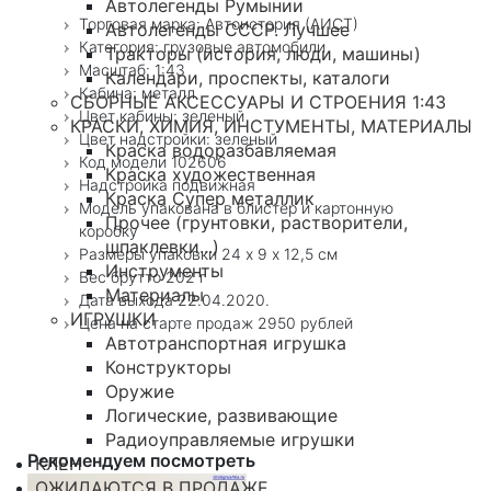
Автолегенды Румынии
Торговая марка: Автоистория (АИСТ)
Автолегенды СССР. Лучшее
Категория: грузовые автомобили
Тракторы (история, люди, машины)
Масштаб: 1:43
Календари, проспекты, каталоги
Кабина: металл
СБОРНЫЕ АКСЕССУАРЫ И СТРОЕНИЯ 1:43
Цвет кабины: зеленый
КРАСКИ, ХИМИЯ, ИНСТУМЕНТЫ, МАТЕРИАЛЫ
Цвет надстройки: зеленый
Краска водоразбавляемая
Код модели 102606
Краска художественная
Надстройка подвижная
Краска Супер металлик
Модель упакована в блистер и картонную
Прочее (грунтовки, растворители,
коробку
шпаклевки...)
Размеры упаковки 24 х 9 х 12,5 см
Инструменты
Вес брутто 202 г
Материалы
Дата выхода 22.04.2020.
ИГРУШКИ
Цена на старте продаж 2950 рублей
Автотранспортная игрушка
Конструкторы
Оружие
Логические, развивающие
Радиоуправляемые игрушки
Рекомендуем посмотреть
КЛЕН
ОЖИДАЮТСЯ В ПРОДАЖЕ