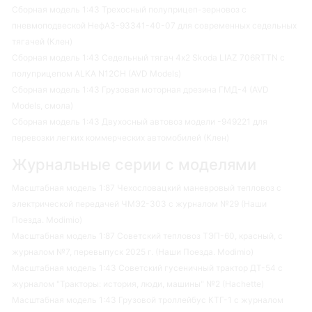
Сборная модель 1:43 Трехосный полуприцеп-зерновоз с
пневмоподвеской НефАЗ-93341-40-07 для современных седельных
тягачей (Клен)
Сборная модель 1:43 Седельный тягач 4х2 Skoda LIAZ 706RTTN с
полуприцепом ALKA N12CH (AVD Models)
Сборная модель 1:43 Грузовая моторная дрезина ГМД-4 (AVD
Models, смола)
Сборная модель 1:43 Двухосный автовоз модели -949221 для
перевозки легких коммерческих автомобилей (Клен)
Журнальные серии с моделями
Масштабная модель 1:87 Чехословацкий маневровый тепловоз с
электрической передачей ЧМЭ2-303 с журналом №29 (Наши
Поезда. Modimio)
Масштабная модель 1:87 Советский тепловоз ТЭП-60, красный, с
журналом №7, перевыпуск 2025 г. (Наши Поезда. Modimio)
Масштабная модель 1:43 Советский гусеничный трактор ДТ-54 с
журналом "Тракторы: история, люди, машины" №2 (Hachette)
Масштабная модель 1:43 Грузовой троллейбус КТГ-1 с журналом