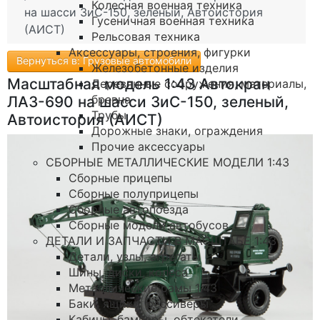
Колесная военная техника
на шасси ЗиС-150, зеленый, Автоистория
Гусеничная военная техника
(АИСТ)
Рельсовая техника
Аксессуары, строения, фигурки
Вернуться в: Грузовые автомобили
Железобетонные изделия
Масштабная модель 1:43 Автокран
Деревянные сооружения, материалы,
бревна
ЛАЗ-690 на шасси ЗиС-150, зеленый,
Трубы
Автоистория (АИСТ)
Дорожные знаки, ограждения
Прочие аксессуары
СБОРНЫЕ МЕТАЛЛИЧЕСКИЕ МОДЕЛИ 1:43
Сборные прицепы
Сборные полуприцепы
Сборные автопоезда
Сборные модели автобусов
ДЕТАЛИ И ЗАПЧАСТИ В МАСШТАБЕ 1:43
Детали, узлы, агрегаты
Шины, диски, колеса
Металлические рамы 1:43
Баки, ящики, рессиверы
Кабины, бамперы, обтекатели