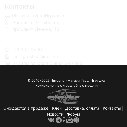
Контакты
Магазин «УралИгрушка»
Россия, г. Челябинск
проспект Ленина, 40
+7 953-110-60-00
+7-951-773-74-00
08:00 - 17:00
uraligrushka@mail.ru
Прием заказов online: 24 часа
© 2010-2025 Интернет-магазин
УралИгрушка
Коллекционные масштабные модели
Ожидаются в продаже
|
Клен
|
Доставка, оплата
|
Контакты
|
Новости
|
Форум