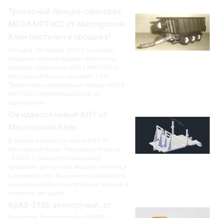
Трехосный прицеп-самосвал
MEGA MPT003 от Мастерской
Клен поступил в продажу!
Сегодня, 26 января 2022 г. начались
продажи сборной модели трехосного
прицепа-самосвала MEGA MPT003 от
Мастерской Клен в масштабе 1:43.
Трехосный самосвальный прицеп MEGA
MPT003 с пневмоподвеской, на
односкатных ...
Ожидается новый КИТ от
Мастерской Клен
В январе ожидается новый КИТ от
Мастерской Клен - Лесовоз из Миасса
-43204 с самозатягивающимся
прицепом-роспуском. Модель готовится
к производству. Вы можете подписаться
на уведомления о поступлении товаров в
интернет-магазине ...
КрАЗ-219Б экспортный, от
Нашего Автопрома (НАП)