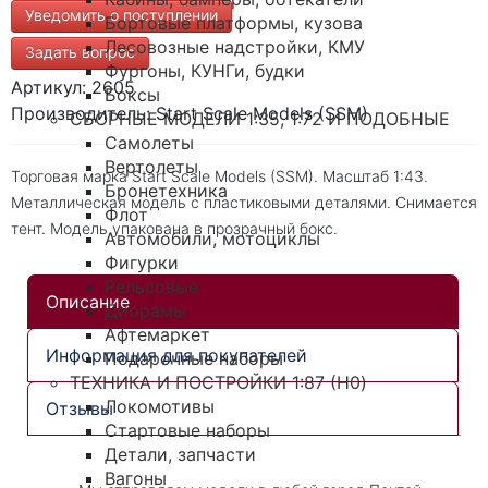
Уведомить о поступлении
Бортовые платформы, кузова
Лесовозные надстройки, КМУ
Задать вопрос
Фургоны, КУНГи, будки
Артикул: 2605
Боксы
Производитель: Start Scale Models (SSM)
СБОРНЫЕ МОДЕЛИ 1:35, 1:72 И ПОДОБНЫЕ
Самолеты
Вертолеты
Торговая марка Start Scale Models (SSM). Масштаб 1:43.
Бронетехника
Металлическая модель с пластиковыми деталями. Снимается
Флот
тент. Модель упакована в прозрачный бокс.
Автомобили, мотоциклы
Фигурки
Рельсовые
Описание
Диорамы
Афтемаркет
Информация для покупателей
Подарочные наборы
ТЕХНИКА И ПОСТРОЙКИ 1:87 (H0)
Локомотивы
Отзывы
Стартовые наборы
Детали, запчасти
Вагоны