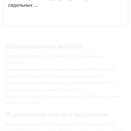
седельных ...
Коллекционные модели
Масштабная модель 1:43 Автобус ПАЗ-672 бело-красный
(ClassicBus)
Масштабная модель 1:43 Легковой автомобиль ВАЗ-2114, Lada
Samara-2 с журналом №27 (Автолегенды. Новая эпоха)
Коллекционная масштабная модель 1:43 Автобус ИКАРУС-55.13
бело-голубой с улучш. салоном (ClassicBus)
Масштабная модель 1:43 Седельный тягач 4х2 МАЗ-5440, белый
(Автоистория (АИСТ)
Журнальные серии с моделями
Масштабная модель 1:43 Автоцистерна АЦЖР "Живая рыба" на
шасси МАЗ-200Д с журналом №62 (Легендарные грузовики СССР)