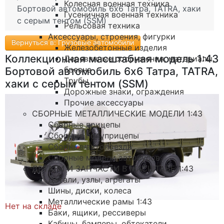
Колесная военная техника
Бортовой автомобиль 6х6 Татра, TATRA, хаки
Гусеничная военная техника
с серым тентом (SSM)
Рельсовая техника
Аксессуары, строения, фигурки
Вернуться в: Грузовые автомобили
Железобетонные изделия
Коллекционная масштабная модель 1:43
Деревянные сооружения, материалы,
бревна
Бортовой автомобиль 6х6 Татра, TATRA,
Трубы
хаки с серым тентом (SSM)
Дорожные знаки, ограждения
Прочие аксессуары
СБОРНЫЕ МЕТАЛЛИЧЕСКИЕ МОДЕЛИ 1:43
Сборные прицепы
Сборные полуприцепы
Сборные автопоезда
Сборные модели автобусов
ДЕТАЛИ И ЗАПЧАСТИ В МАСШТАБЕ 1:43
Детали, узлы, агрегаты
Шины, диски, колеса
Металлические рамы 1:43
Нет на складе
Баки, ящики, рессиверы
Кабины, бамперы, обтекатели