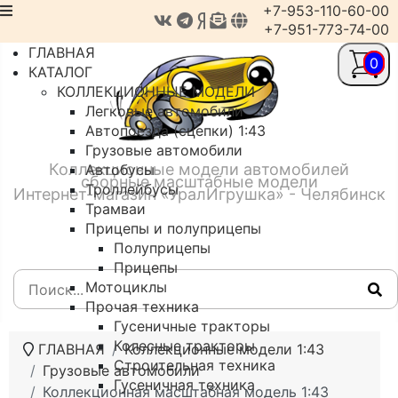
+7-953-110-60-00
+7-951-773-74-00
ГЛАВНАЯ
0
КАТАЛОГ
КОЛЛЕКЦИОННЫЕ МОДЕЛИ
Легковые автомобили
Автопоезда (сцепки) 1:43
Грузовые автомобили
Коллекционные модели автомобилей
Автобусы
сборные масштабные модели
Троллейбусы
Интернет-магазин «УралИгрушка» - Челябинск
Трамваи
Прицепы и полуприцепы
Полуприцепы
Прицепы
Мотоциклы
Прочая техника
Гусеничные тракторы
Колесные тракторы
ГЛАВНАЯ
Коллекционные модели 1:43
Строительная техника
Грузовые автомобили
Гусеничная техника
Коллекционная масштабная модель 1:43