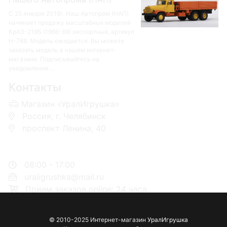
С 25 января 2016г. Наш Автопром (НАП)
начинает продажу масштабных моделей
КрАЗ-219Б (1966-69) экспортный, артикул
Н-768. Модель ожидается. Вы можете
заказать модель в нашем интернет-
магазине. Подписывайтесь на
уведомления ...
Контакты
Магазин «УралИгрушка»
Россия, г. Челябинск
проспект Ленина, 40
+7 953-110-60-00
+7-951-773-74-00
08:00 - 17:00
uraligrushka@mail.ru
Прием заказов online: 24 часа
© 2010-2025 Интернет-магазин
УралИгрушка