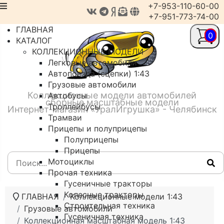
+7-953-110-60-00
+7-951-773-74-00
ГЛАВНАЯ
0
КАТАЛОГ
КОЛЛЕКЦИОННЫЕ МОДЕЛИ
Легковые автомобили
Автопоезда (сцепки) 1:43
Грузовые автомобили
Коллекционные модели автомобилей
Автобусы
сборные масштабные модели
Троллейбусы
Интернет-магазин «УралИгрушка» - Челябинск
Трамваи
Прицепы и полуприцепы
Полуприцепы
Прицепы
Мотоциклы
Прочая техника
Гусеничные тракторы
Колесные тракторы
ГЛАВНАЯ
Коллекционные модели 1:43
Строительная техника
Грузовые автомобили
Гусеничная техника
Коллекционная масштабная модель 1:43