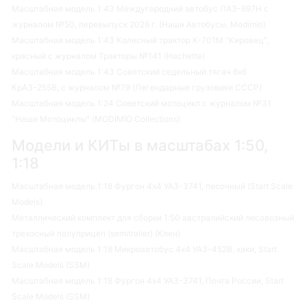
Масштабная модель 1:43 Междугородний автобус ЛАЗ-697Н с
журналом №50, перевыпуск 2026 г. (Наши Автобусы. Modimio)
Масштабная модель 1:43 Колесный трактор К-701М "Кировец",
красный с журналом Тракторы №141 (Hachette)
Масштабная модель 1:43 Советский седельный тягач 6х6
КрАЗ-255В, с журналом №79 (Легендарные грузовики СССР)
Масштабная модель 1:24 Советский мотоцикл с журналом №31
"Наши Мотоциклы" (MODIMIO Collections)
Модели и КИТы в масштабах 1:50,
1:18
Масштабная модель 1:18 Фургон 4х4 УАЗ-3741, песочный (Start Scale
Models)
Металлический комплект для сборки 1:50 австралийский лесовозный
трехосный полуприцеп (semitrailer) (Клен)
Масштабная модель 1:18 Микроавтобус 4х4 УАЗ-452В, хаки, Start
Scale Models (SSM)
Масштабная модель 1:18 Фургон 4х4 УАЗ-3741, Почта России, Start
Scale Models (SSM)