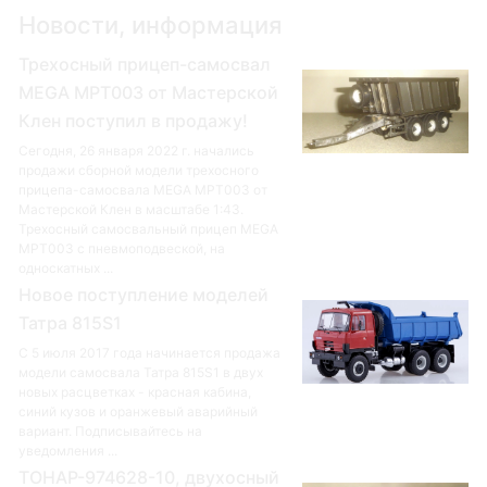
Новости, информация
Трехосный прицеп-самосвал
MEGA MPT003 от Мастерской
Клен поступил в продажу!
Сегодня, 26 января 2022 г. начались
продажи сборной модели трехосного
прицепа-самосвала MEGA MPT003 от
Мастерской Клен в масштабе 1:43.
Трехосный самосвальный прицеп MEGA
MPT003 с пневмоподвеской, на
односкатных ...
Новое поступление моделей
Татра 815S1
С 5 июля 2017 года начинается продажа
модели самосвала Татра 815S1 в двух
новых расцветках - красная кабина,
синий кузов и оранжевый аварийный
вариант. Подписывайтесь на
уведомления ...
ТОНАР-974628-10, двухосный