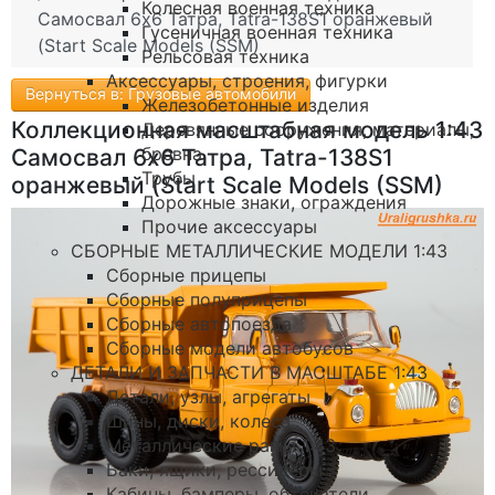
Колесная военная техника
Самосвал 6х6 Татра, Tatra-138S1 оранжевый
Гусеничная военная техника
(Start Scale Models (SSM)
Рельсовая техника
Аксессуары, строения, фигурки
Вернуться в: Грузовые автомобили
Железобетонные изделия
Коллекционная масштабная модель 1:43
Деревянные сооружения, материалы,
бревна
Самосвал 6х6 Татра, Tatra-138S1
Трубы
оранжевый (Start Scale Models (SSM)
Дорожные знаки, ограждения
Прочие аксессуары
СБОРНЫЕ МЕТАЛЛИЧЕСКИЕ МОДЕЛИ 1:43
Сборные прицепы
Сборные полуприцепы
Сборные автопоезда
Сборные модели автобусов
ДЕТАЛИ И ЗАПЧАСТИ В МАСШТАБЕ 1:43
Детали, узлы, агрегаты
Шины, диски, колеса
Металлические рамы 1:43
Баки, ящики, рессиверы
Кабины, бамперы, обтекатели