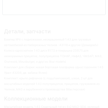
Детали, запчасти
Бампер №4 с подножками, неокрашенный 1:43 для грузовых
автомобилей из Набережных Челнов -43118 и других (ДемидовЪ)
Колесо односкатное 1:43 диск R17,5 и покрышка 235\75 для
низкорамных прицепов, полуприцепов ТОНАР, НефАЗ, ЧМЗАП, МАЗ,
Grunwald, Meusburger, и других (Ikar models)
Комплект для сборки: новая бортовая платформа односторонняя 1:43
Урал-43206, дв. кабина (Клен)
Комплект: крыло рифленое (с подштамповкой), узкое, 2 шт для
масштабных моделей 1:43 полуприцепов, прицепов, грузовиков из
Челнов, МАЗ и зарубежного производства (Мастерская)
Коллекционные модели
Масштабная модель 1:43 Седельный тягач 4х2 МАЗ-504, зеленый