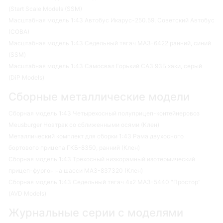
(Start Scale Models (SSM)
Масштабная модель 1:43 Автобус Икарус-250.59, Советский Автобус
(СОВА)
Масштабная модель 1:43 Седельный тягач МАЗ-6422 ранний, синий
(SSM)
Масштабная модель 1:43 Самосвал Горький САЗ 93Б хаки, серый
(DiP Models)
Сборные металлические модели
Сборная модель 1:43 Четырехосный полуприцеп-контейнеровоз
Meusburger Новтрак со сближенными осями (Клен)
Металлический комплект для сборки 1:43 Рама двухосного
бортового прицепа ГКБ-8350, ранний (Клен)
Сборная модель 1:43 Трехосный низкорамный изотермический
прицеп-фургон на шасси МАЗ-837320 (Клен)
Сборная модель 1:43 Седельный тягач 4х2 МАЗ-5440 "Простор"
(AVD Models)
Журнальные серии с моделями