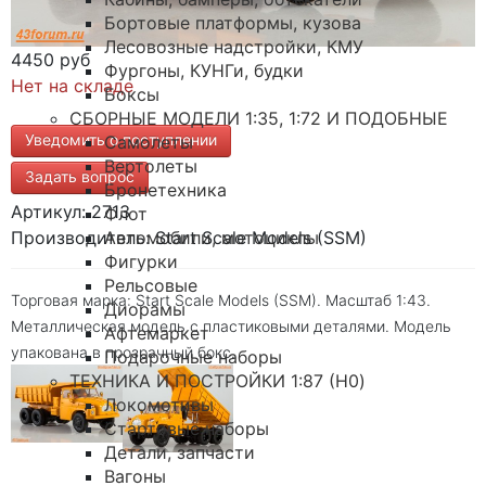
Бортовые платформы, кузова
Лесовозные надстройки, КМУ
4450 руб
Фургоны, КУНГи, будки
Нет на складе
Боксы
СБОРНЫЕ МОДЕЛИ 1:35, 1:72 И ПОДОБНЫЕ
Уведомить о поступлении
Самолеты
Вертолеты
Задать вопрос
Бронетехника
Артикул: 2713
Флот
Автомобили, мотоциклы
Производитель: Start Scale Models (SSM)
Фигурки
Рельсовые
Торговая марка: Start Scale Models (SSM). Масштаб 1:43.
Диорамы
Металлическая модель с пластиковыми деталями. Модель
Афтемаркет
упакована в прозрачный бокс.
Подарочные наборы
ТЕХНИКА И ПОСТРОЙКИ 1:87 (H0)
Локомотивы
Стартовые наборы
Детали, запчасти
Вагоны