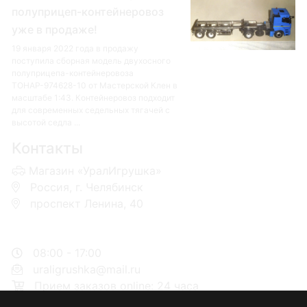
полуприцеп-контейнеровоз
уже в продаже!
19 января 2022 года в продажу
поступила сборная модель двухосного
полуприцепа-контейнеровоза
ТОНАР-974628-10 от Мастерской Клен в
масштабе 1:43. Контейнеровоз подходит
для современных седельных тягачей с
высотой седла ...
Контакты
Магазин «УралИгрушка»
Россия, г. Челябинск
проспект Ленина, 40
+7 953-110-60-00
+7-951-773-74-00
08:00 - 17:00
uraligrushka@mail.ru
Прием заказов online: 24 часа