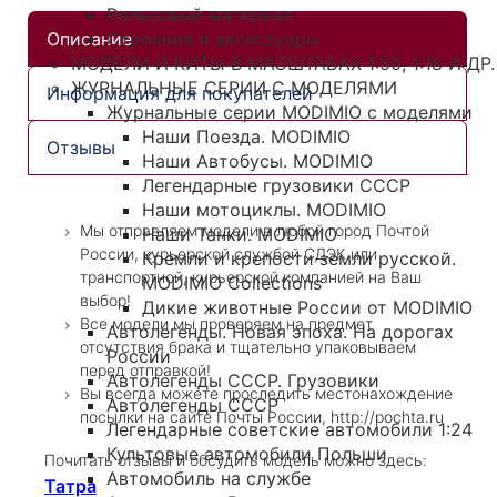
Рельсовый материал
Строения и аксессуары
Описание
МОДЕЛИ И КИТЫ В МАСШТАБАХ 1:50, 1:18 И ДР.
ЖУРНАЛЬНЫЕ СЕРИИ С МОДЕЛЯМИ
Информация для покупателей
Журнальные серии MODIMIO с моделями
Наши Поезда. MODIMIO
Отзывы
Наши Автобусы. MODIMIO
Легендарные грузовики СССР
Наши мотоциклы. MODIMIO
Мы отправляем модели в любой город Почтой
Наши Танки. MODIMIO
России, курьерской службой СДЭК или
Кремли и крепости земли русской.
транспортной, курьерской компанией на Ваш
MODIMIO Collections
выбор!
Дикие животные России от MODIMIO
Все модели мы проверяем на предмет
Автолегенды. Новая эпоха. На дорогах
отсутствия брака и тщательно упаковываем
России
перед отправкой!
Автолегенды СССР. Грузовики
Вы всегда можете проследить местонахождение
Автолегенды СССР
посылки на сайте Почты России, http://pochta.ru
Легендарные советские автомобили 1:24
Культовые автомобили Польши
Почитать отзывы и обсудить модель можно здесь:
Автомобиль на службе
Татра