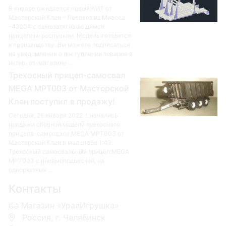
В январе ожидается новый КИТ от
Мастерской Клен - Лесовоз из Миасса
-43204 с самозатягивающимся
прицепом-роспуском. Модель готовится
к производству. Вы можете подписаться
на уведомления о поступлении товаров в
интернет-магазине ...
Трехосный прицеп-самосвал
MEGA MPT003 от Мастерской
Клен поступил в продажу!
Сегодня, 26 января 2022 г. начались
продажи сборной модели трехосного
прицепа-самосвала MEGA MPT003 от
Мастерской Клен в масштабе 1:43.
Трехосный самосвальный прицеп MEGA
MPT003 с пневмоподвеской, на
односкатных ...
Контакты
Магазин «УралИгрушка»
Россия, г. Челябинск