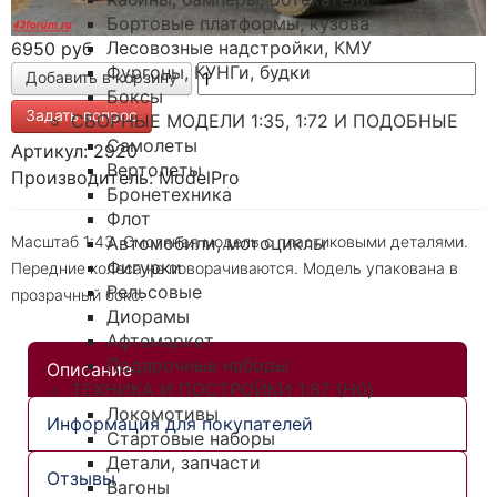
Бортовые платформы, кузова
Лесовозные надстройки, КМУ
6950 руб
Фургоны, КУНГи, будки
Боксы
Задать вопрос
СБОРНЫЕ МОДЕЛИ 1:35, 1:72 И ПОДОБНЫЕ
Самолеты
Артикул: 2920
Вертолеты
Производитель: ModelPro
Бронетехника
Флот
Масштаб 1:43. Смоляная модель с пластиковыми деталями.
Автомобили, мотоциклы
Фигурки
Передние колеса не поворачиваются. Модель упакована в
Рельсовые
прозрачный бокс.
Диорамы
Афтемаркет
Подарочные наборы
Описание
ТЕХНИКА И ПОСТРОЙКИ 1:87 (H0)
Локомотивы
Информация для покупателей
Стартовые наборы
Детали, запчасти
Отзывы
Вагоны