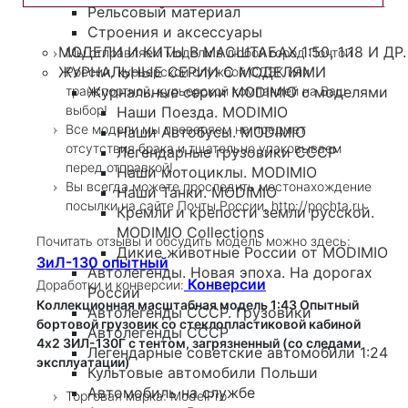
Рельсовый материал
Строения и аксессуары
МОДЕЛИ И КИТЫ В МАСШТАБАХ 1:50, 1:18 И ДР.
Мы отправляем модели в любой город Почтой
ЖУРНАЛЬНЫЕ СЕРИИ С МОДЕЛЯМИ
России, курьерской службой СДЭК или
транспортной, курьерской компанией на Ваш
Журнальные серии MODIMIO с моделями
выбор!
Наши Поезда. MODIMIO
Все модели мы проверяем на предмет
Наши Автобусы. MODIMIO
отсутствия брака и тщательно упаковываем
Легендарные грузовики СССР
перед отправкой!
Наши мотоциклы. MODIMIO
Вы всегда можете проследить местонахождение
Наши Танки. MODIMIO
посылки на сайте Почты России, http://pochta.ru
Кремли и крепости земли русской.
MODIMIO Collections
Почитать отзывы и обсудить модель можно здесь:
Дикие животные России от MODIMIO
ЗиЛ-130 опытный
Автолегенды. Новая эпоха. На дорогах
Конверсии
Доработки и конверсии:
России
Коллекционная масштабная модель 1:43 Опытный
Автолегенды СССР. Грузовики
бортовой грузовик со стеклопластиковой кабиной
Автолегенды СССР
4х2 ЗИЛ-130Г с тентом, загрязненный (со следами
Легендарные советские автомобили 1:24
эксплуатации)
Культовые автомобили Польши
Автомобиль на службе
Торговая марка: ModelPro