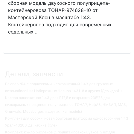
сборная модель двухосного полуприцепа-
контейнеровоза ТОНАР-974628-10 от
Мастерской Клен в масштабе 1:43.
Контейнеровоз подходит для современных
седельных ...
Детали, запчасти
Бампер №4 с подножками, неокрашенный 1:43 для грузовых
автомобилей из Набережных Челнов -43118 и других (ДемидовЪ)
Колесо односкатное 1:43 диск R17,5 и покрышка 235\75 для
низкорамных прицепов, полуприцепов ТОНАР, НефАЗ, ЧМЗАП, МАЗ,
Grunwald, Meusburger, и других (Ikar models)
Комплект для сборки: новая бортовая платформа односторонняя 1:43
Урал-43206, дв. кабина (Клен)
Комплект: крыло рифленое (с подштамповкой), узкое, 2 шт для