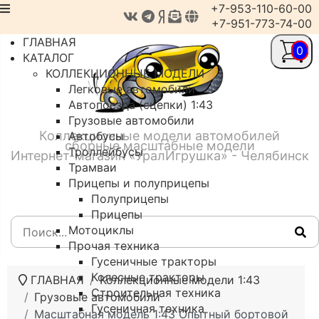
+7-953-110-60-00
+7-951-773-74-00
ГЛАВНАЯ
0
КАТАЛОГ
КОЛЛЕКЦИОННЫЕ МОДЕЛИ
Легковые автомобили
Автопоезда (сцепки) 1:43
Грузовые автомобили
Коллекционные модели автомобилей
Автобусы
сборные масштабные модели
Троллейбусы
Интернет-магазин «УралИгрушка» - Челябинск
Трамваи
Прицепы и полуприцепы
Полуприцепы
Прицепы
Мотоциклы
Прочая техника
Гусеничные тракторы
Колесные тракторы
ГЛАВНАЯ
Коллекционные модели 1:43
Строительная техника
Грузовые автомобили
Гусеничная техника
Масштабная модель 1:43 Опытный бортовой