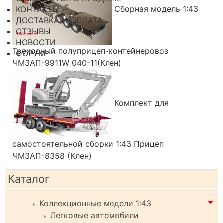
Сборная модель 1:43
КОНТАКТЫ
ДОСТАВКА И ОПЛАТА
ОТЗЫВЫ
НОВОСТИ
Трехосный полуприцеп-контейнеровоз
ФОРУМ
ЧМЗАП-9911W 040-11(Клен)
Комплект для
самостоятельной сборки 1:43 Прицеп
ЧМЗАП-8358 (Клен)
Каталог
Коллекционные модели 1:43
Легковые автомобили