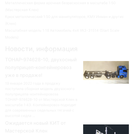
Металлическая ферма арочная безраскосная в масштабе 1:50
(Мастерская Клен)
Крюк металлический 1:50 для манипуляторов, КМУ Инман и других
(Клен)
Масштабная модель 1:18 Автомобиль 4х4 УАЗ-31514 (Start Scale
Models)
Новости, информация
ТОНАР-974628-10, двухосный
полуприцеп-контейнеровоз
уже в продаже!
19 января 2022 года в продажу
поступила сборная модель двухосного
полуприцепа-контейнеровоза
ТОНАР-974628-10 от Мастерской Клен в
масштабе 1:43. Контейнеровоз подходит
для современных седельных тягачей с
высотой седла ...
Ожидается новый КИТ от
Мастерской Клен