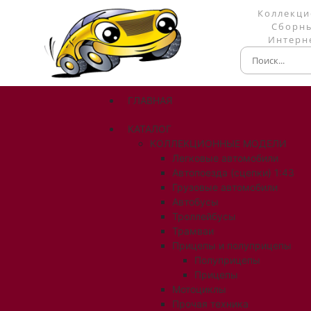
Коллекци
Сборны
Интерне
ГЛАВНАЯ
КАТАЛОГ
КОЛЛЕКЦИОННЫЕ МОДЕЛИ
Легковые автомобили
Автопоезда (сцепки) 1:43
Грузовые автомобили
Автобусы
Троллейбусы
Трамваи
Прицепы и полуприцепы
Полуприцепы
Прицепы
Мотоциклы
Прочая техника