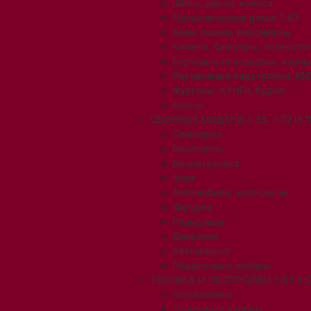
Шины, диски, колеса
Металлические рамы 1:43
Баки, ящики, рессиверы
Кабины, бамперы, обтекате
Бортовые платформы, кузов
Лесовозные надстройки, КМ
Фургоны, КУНГи, будки
Боксы
СБОРНЫЕ МОДЕЛИ 1:35, 1:72 И
Самолеты
Вертолеты
Бронетехника
Флот
Автомобили, мотоциклы
Фигурки
Рельсовые
Диорамы
Афтемаркет
Подарочные наборы
ТЕХНИКА И ПОСТРОЙКИ 1:87 (H0
Локомотивы
Стартовые наборы