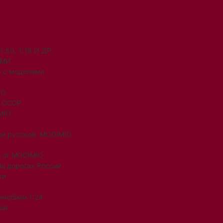
50, 1:18 И ДР.
ЯМИ
 с моделями
IO
и СССР
MIO
ли русской. MODIMIO
 от MODIMIO
На дорогах России
ки
омобили 1:24
ши