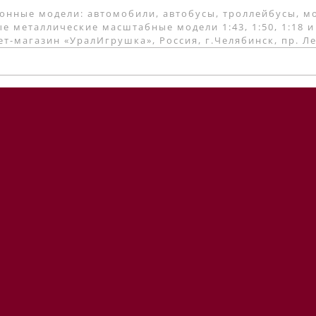
онные модели: автомобили, автобусы, троллейбусы, м
е металлические масштабные модели 1:43, 1:50, 1:18 и
т-магазин «УралИгрушка», Россия, г.Челябинск, пр. Л