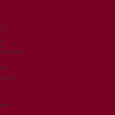
ка
ника
рки
ия
я, материалы,
ждения
ЕЛИ 1:43
Е 1:43