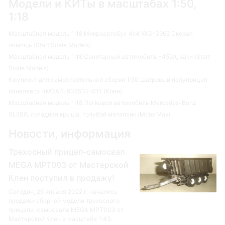
Модели и КИТы в масштабах 1:50,
1:18
Масштабная модель 1:18 Микроавтобус 4х4 УАЗ-3962 Скорая
помощь (Start Scale Models)
Масштабная модель 1:18 Санитарный автомобиль -452А, хаки (Start
Scale Models)
Комплект для самостоятельной сборки 1:50 Шатровый полуприцеп-
панелевоз ЧМЗАП-938532-011 (Клен)
Масштабная модель 1:18 Легковой автомобиль Mercedes-Benz
SL500, складная крыша, голубой металлик (MotorMax)
Новости, информация
Трехосный прицеп-самосвал
MEGA MPT003 от Мастерской
Клен поступил в продажу!
Сегодня, 26 января 2022 г. начались
продажи сборной модели трехосного
прицепа-самосвала MEGA MPT003 от
Мастерской Клен в масштабе 1:43.