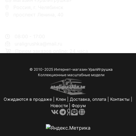
Россия, г. Челябинск
проспект Ленина, 40
+7 953-110-60-00
+7-951-773-74-00
08:00 - 17:00
uraligrushka@mail.ru
Прием заказов online: 24 часа
© 2010-2025 Интернет-магазин
УралИгрушка
Коллекционные масштабные модели
Ожидаются в продаже
|
Клен
|
Доставка, оплата
|
Контакты
|
Новости
|
Форум