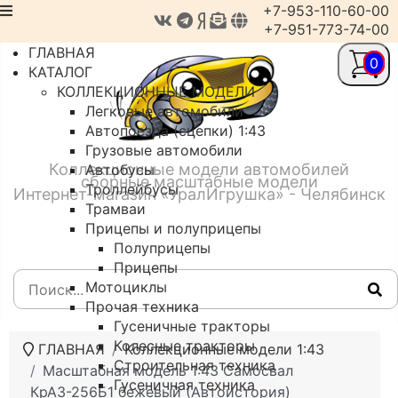
+7-953-110-60-00
+7-951-773-74-00
ГЛАВНАЯ
0
КАТАЛОГ
КОЛЛЕКЦИОННЫЕ МОДЕЛИ
Легковые автомобили
Автопоезда (сцепки) 1:43
Грузовые автомобили
Коллекционные модели автомобилей
Автобусы
сборные масштабные модели
Троллейбусы
Интернет-магазин «УралИгрушка» - Челябинск
Трамваи
Прицепы и полуприцепы
Полуприцепы
Прицепы
Мотоциклы
Прочая техника
Гусеничные тракторы
Колесные тракторы
ГЛАВНАЯ
Коллекционные модели 1:43
Строительная техника
Масштабная модель 1:43 Самосвал
Гусеничная техника
КрАЗ-256Б1 бежевый (Автоистория)