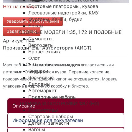
Бортовые платформы, кузова
Нет на складе
Лесовозные надстройки, КМУ
Фургоны, КУНГи, будки
Уведомить о поступлении
Боксы
Задать вопрос
СБОРНЫЕ МОДЕЛИ 1:35, 1:72 И ПОДОБНЫЕ
Самолеты
Артикул: 1144
Вертолеты
Производитель: Автоистория (АИСТ)
Бронетехника
Флот
Автомобили, мотоциклы
Масштаб 1:43. Металлическая модель с пластиковыми
Фигурки
деталями. Откидывается кузов. Передние колеса не
Рельсовые
поворачиваются. Двери и капот не открываются. Модель
Диорамы
упакована в картонную коробку и блистер.
Афтемаркет
Подарочные наборы
ТЕХНИКА И ПОСТРОЙКИ 1:87 (H0)
Описание
Локомотивы
Стартовые наборы
Информация для покупателей
Детали, запчасти
Вагоны