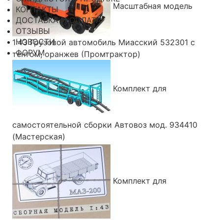
Масштабная модель
КОНТАКТЫ
ДОСТАВКА И ОПЛАТА
ОТЗЫВЫ
НОВОСТИ
1:43 Грузовой автомобиль Миасский 532301 с
ФОРУМ
тентом, оранжев (Промтрактор)
Комплект для
самостоятельной сборки Автовоз мод. 934410
(Мастерская)
Комплект для