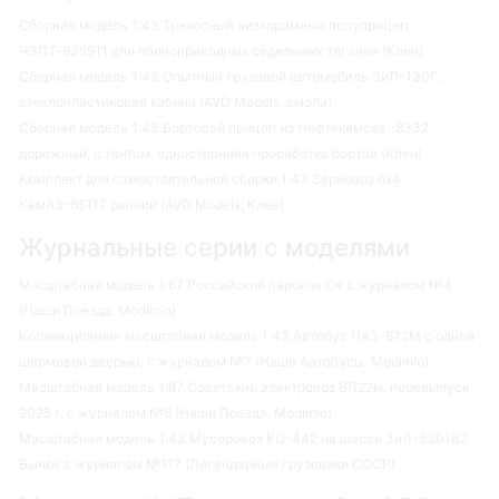
Сборная модель 1:43 Трехосный низкорамный полуприцеп
ЧЗПТ-935911 для полноприводных седельных тягачей (Клен)
Сборная модель 1:43 Опытный грузовой автомобиль ЗиЛ-130Г,
стеклопластиковая кабина (AVD Models, смола)
Сборная модель 1:43 Бортовой прицеп из Нефтекамска -8332,
дорожный, с тентом, односторнняя проработка бортов (Клен)
Комплект для самостоятельной сборки 1:43 Зерновоз 6х4
КамАЗ-65117 ранний (AVD Models, Клен)
Журнальные серии с моделями
Масштабная модель 1:87 Российский паровоз Ов с журналом №4
(Наши Поезда. Modimio)
Коллекционная масштабная модель 1:43 Автобус ПАЗ-672М с одной
ширмовой дверью, с журналом №7 (Наши Автобусы. Modimio)
Масштабная модель 1:87 Советский электровоз ВЛ22м, перевыпуск
2025 г. с журналом №6 (Наши Поезда. Modimio)
Масштабная модель 1:43 Мусоровоз КО-442 на шасси ЗиЛ-5301В2
Бычок с журналом №117 (Легендарные грузовики СССР)