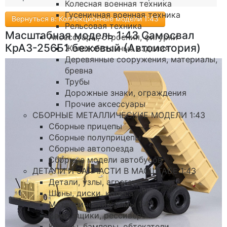
Колесная военная техника
Гусеничная военная техника
Вернуться в: Коллекционные модели 1:43
Рельсовая техника
Масштабная модель 1:43 Самосвал
Аксессуары, строения, фигурки
КрАЗ-256Б1 бежевый (Автоистория)
Железобетонные изделия
Деревянные сооружения, материалы,
бревна
Трубы
Дорожные знаки, ограждения
Прочие аксессуары
СБОРНЫЕ МЕТАЛЛИЧЕСКИЕ МОДЕЛИ 1:43
Сборные прицепы
Сборные полуприцепы
Сборные автопоезда
Сборные модели автобусов
ДЕТАЛИ И ЗАПЧАСТИ В МАСШТАБЕ 1:43
Детали, узлы, агрегаты
Шины, диски, колеса
Металлические рамы 1:43
Баки, ящики, рессиверы
Кабины, бамперы, обтекатели