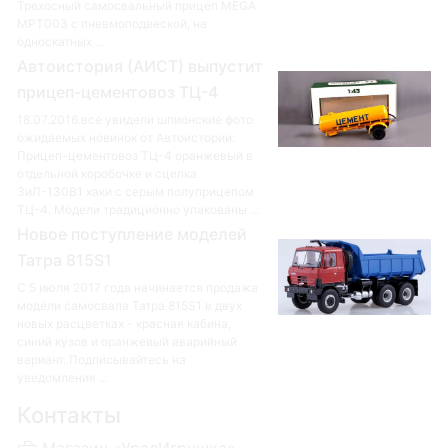
Трехосный самосвальный прицеп MEGA
MPT003 с пневмоподвеской, на
односкатных ...
Автоистория (АИСТ) выпустит
прицеп-цементовоз ТЦ-4
18.07.2016.все увидели шпионские фото
ожидаемых новинок от Автоистории:
Прицеп-цементовоз ТЦ-4 оранжевый в
отдельной коробочке и сцепка
ЗиЛ-130В1 хаки с серым полуприцепом
ТЦ-4. Модели традиционно упакованы ...
Новое поступление моделей
Татра 815S1
С 5 июля 2017 года начинается продажа
модели самосвала Татра 815S1 в двух
новых расцветках - красная кабина,
синий кузов и оранжевый аварийный
вариант. Подписывайтесь на
уведомления ...
Контакты
Магазин «УралИгрушка»