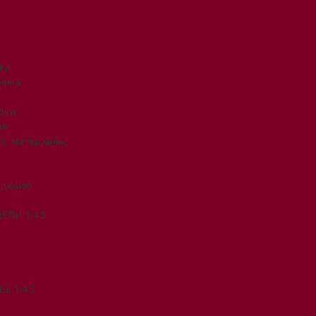
ка
ника
рки
ия
я, материалы,
ждения
ЕЛИ 1:43
Е 1:43