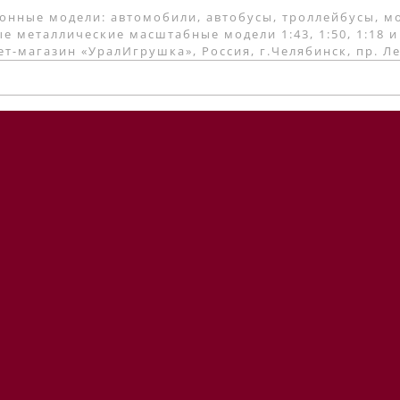
онные модели: автомобили, автобусы, троллейбусы, м
е металлические масштабные модели 1:43, 1:50, 1:18 и
т-магазин «УралИгрушка», Россия, г.Челябинск, пр. Л