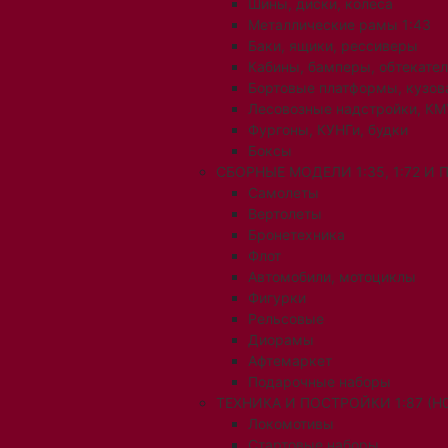
Шины, диски, колеса
Металлические рамы 1:43
Баки, ящики, рессиверы
Кабины, бамперы, обтекате
Бортовые платформы, кузов
Лесовозные надстройки, КМ
Фургоны, КУНГи, будки
Боксы
СБОРНЫЕ МОДЕЛИ 1:35, 1:72 И
Самолеты
Вертолеты
Бронетехника
Флот
Автомобили, мотоциклы
Фигурки
Рельсовые
Диорамы
Афтемаркет
Подарочные наборы
ТЕХНИКА И ПОСТРОЙКИ 1:87 (H0
Локомотивы
Стартовые наборы