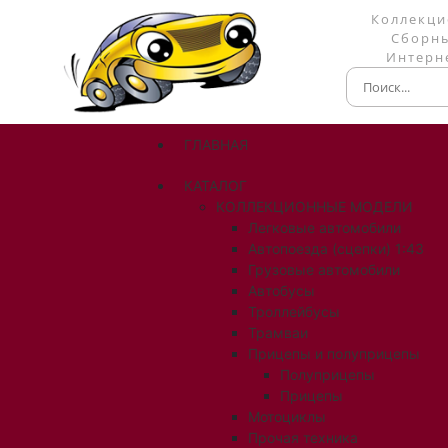
Коллекци
Сборны
Интерне
ГЛАВНАЯ
КАТАЛОГ
КОЛЛЕКЦИОННЫЕ МОДЕЛИ
Легковые автомобили
Автопоезда (сцепки) 1:43
Грузовые автомобили
Автобусы
Троллейбусы
Трамваи
Прицепы и полуприцепы
Полуприцепы
Прицепы
Мотоциклы
Прочая техника