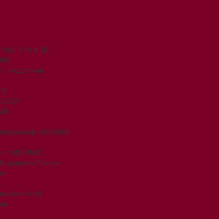
50, 1:18 И ДР.
ЯМИ
 с моделями
IO
и СССР
MIO
ли русской. MODIMIO
 от MODIMIO
На дорогах России
ки
омобили 1:24
ши