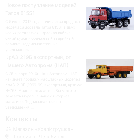
Новое поступление моделей
Татра 815S1
С 5 июля 2017 года начинается продажа
модели самосвала Татра 815S1 в двух
новых расцветках - красная кабина,
синий кузов и оранжевый аварийный
вариант. Подписывайтесь на
уведомления ...
КрАЗ-219Б экспортный, от
Нашего Автопрома (НАП)
С 25 января 2016г. Наш Автопром (НАП)
начинает продажу масштабных моделей
КрАЗ-219Б (1966-69) экспортный, артикул
Н-768. Модель ожидается. Вы можете
заказать модель в нашем интернет-
магазине. Подписывайтесь на
уведомления ...
Контакты
Магазин «УралИгрушка»
Россия, г. Челябинск