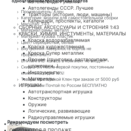
односторонней проработкой бортов
Автолегенды Румынии
Автолегенды СССР. Лучшее
Производитель: Клен
Тракторы (история, люди, машины)
Категория: модели для самостоятельной сборки
Календари, проспекты, каталоги
Масштаб: 1:43
СБОРНЫЕ АКСЕССУАРЫ И СТРОЕНИЯ 1:43
Материал рамы: металл
КРАСКИ, ХИМИЯ, ИНСТУМЕНТЫ, МАТЕРИАЛЫ
Материал кузова: пластик
Краска водоразбавляемая
Цвет: серебристый, белый
Краска художественная
Внутренняя поверхность бортов не
Краска Супер металлик
проработана!!!
Прочее (грунтовки, растворители,
ВНИМАНИЕ: колеса в комплект не входят!
шпаклевки...)
Скидка 5% после первой покупки, постоянным
Инструменты
клиентам скидка 10%!
Материалы
Товары Мастерской Клен при заказе от 5000 руб
ИГРУШКИ
отправляем Почтой по России БЕСПЛАТНО
Автотранспортная игрушка
Конструкторы
Оружие
Логические, развивающие
Радиоуправляемые игрушки
Рекомендуем посмотреть
КЛЕН
ОЖИДАЮТСЯ В ПРОДАЖЕ