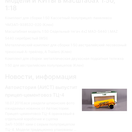
Модели и КИТы в масштабах 1:50,
1:18
Комплект для сборки 1:50 Кассетный полуприцеп-панелевоз
ЧМЗАП-938532-020 (Клен)
Масштабная модель 1:50 Седельный тягач 4х2 МАЗ-5440 \ MAZ
5440 серебристый (WSI)
Металлический комплект для сборки 1:50 австралийский лесовозный
трехосный А-трейлер, A Trailers (Клен)
Комплект для сборки: металлическая двухосная подкатная тележка
1:50 для австралийских полуприцепов (Клен)
Новости, информация
Автоистория (АИСТ) выпустит
прицеп-цементовоз ТЦ-4
18.07.2016.все увидели шпионские фото
ожидаемых новинок от Автоистории:
Прицеп-цементовоз ТЦ-4 оранжевый в
отдельной коробочке и сцепка
ЗиЛ-130В1 хаки с серым полуприцепом
ТЦ-4. Модели традиционно упакованы ...