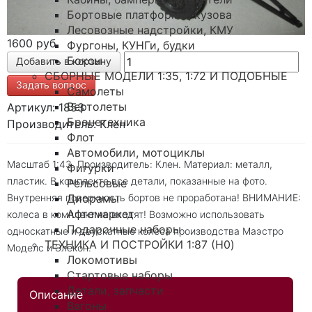
Бортовые платформы, кузова
Лесовозные надстройки, КМУ
1600 руб
Фургоны, КУНГи, будки
Боксы
СБОРНЫЕ МОДЕЛИ 1:35, 1:72 И ПОДОБНЫЕ
Задать вопрос
Самолеты
Вертолеты
Артикул: 1853
Бронетехника
Производитель: Клен
Флот
Автомобили, мотоциклы
Масштаб 1:43. Производитель: Клен. Материал: металл,
Фигурки
пластик. В комплекте все детали, показанные на фото.
Рельсовые
Внутренняя поверхность бортов не проработана! ВНИМАНИЕ:
Диорамы
Афтемаркет
колеса в комплект не входят! Возможно использовать
Подарочные наборы
односкатные и двускатные колеса производства Маэстро
ТЕХНИКА И ПОСТРОЙКИ 1:87 (H0)
Моделс и Элекон.
Локомотивы
Стартовые наборы
Детали, запчасти
Описание
Вагоны