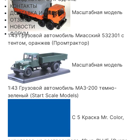
КОНТАКТЫ
Масштабная модель
ДОСТАВКА И ОПЛАТА
ОТЗЫВЫ
НОВОСТИ
ФОРУМ
1:43 Грузовой автомобиль Миасский 532301 с
тентом, оранжев (Промтрактор)
Масштабная модель
1:43 Грузовой автомобиль МАЗ-200 темно-
зеленый (Start Scale Models)
C 5 Краска Mr. Color,