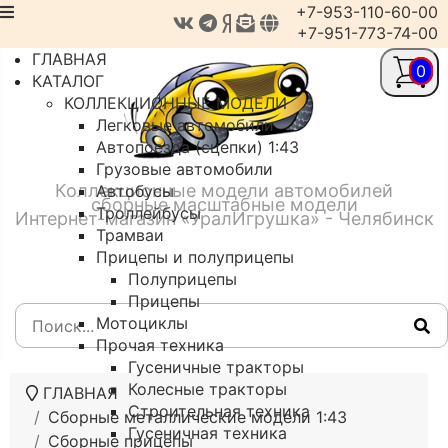
+7-953-110-60-00
+7-951-773-74-00
ГЛАВНАЯ
0
КАТАЛОГ
КОЛЛЕКЦИОННЫЕ МОДЕЛИ
Легковые автомобили
Автопоезда (сцепки) 1:43
Грузовые автомобили
Коллекционные модели автомобилей
Автобусы
сборные масштабные модели
Троллейбусы
Интернет-магазин «УралИгрушка» - Челябинск
Трамваи
Прицепы и полуприцепы
Полуприцепы
Прицепы
Мотоциклы
Прочая техника
Гусеничные тракторы
Колесные тракторы
ГЛАВНАЯ
Строительная техника
Сборные металлические модели 1:43
Гусеничная техника
Сборные прицепы