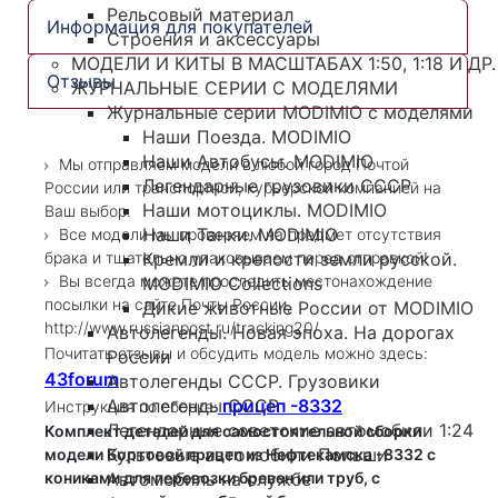
Рельсовый материал
Информация для покупателей
Строения и аксессуары
МОДЕЛИ И КИТЫ В МАСШТАБАХ 1:50, 1:18 И ДР.
Отзывы
ЖУРНАЛЬНЫЕ СЕРИИ С МОДЕЛЯМИ
Журнальные серии MODIMIO с моделями
Наши Поезда. MODIMIO
Наши Автобусы. MODIMIO
Мы отправляем модели в любой город Почтой
Легендарные грузовики СССР
России или транспортной, курьерской компанией на
Наши мотоциклы. MODIMIO
Ваш выбор.
Наши Танки. MODIMIO
Все модели мы проверяем на предмет отсутствия
брака и тщательно упаковываем перед отправкой!
Кремли и крепости земли русской.
Вы всегда можете проследить местонахождение
MODIMIO Collections
посылки на сайте Почты России,
Дикие животные России от MODIMIO
http://www.russianpost.ru/tracking20/
Автолегенды. Новая эпоха. На дорогах
Почитать отзывы и обсудить модель можно здесь:
России
43forum
Автолегенды СССР. Грузовики
прицеп -8332
Автолегенды СССР
Инструкция по сборке:
Легендарные советские автомобили 1:24
Комплект деталей для самостоятельной сборки
Культовые автомобили Польши
модели Бортовой прицеп из Нефтекамска -8332 с
кониками для перевозки бревен или труб, с
Автомобиль на службе