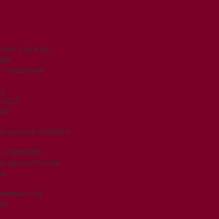
50, 1:18 И ДР.
ЯМИ
 с моделями
IO
и СССР
MIO
ли русской. MODIMIO
 от MODIMIO
На дорогах России
ки
омобили 1:24
ши