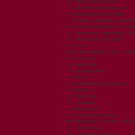
Шины, диски, колеса
Металлические рамы 1:43
Баки, ящики, рессиверы
Кабины, бамперы, обтекате
Бортовые платформы, кузов
Лесовозные надстройки, КМ
Фургоны, КУНГи, будки
Боксы
СБОРНЫЕ МОДЕЛИ 1:35, 1:72 И
Самолеты
Вертолеты
Бронетехника
Флот
Автомобили, мотоциклы
Фигурки
Рельсовые
Диорамы
Афтемаркет
Подарочные наборы
ТЕХНИКА И ПОСТРОЙКИ 1:87 (H0
Локомотивы
Стартовые наборы