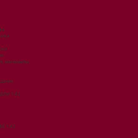
ка
ника
рки
ия
я, материалы,
ждения
ЕЛИ 1:43
Е 1:43