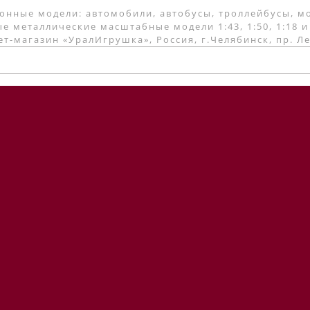
онные модели: автомобили, автобусы, троллейбусы, м
е металлические масштабные модели 1:43, 1:50, 1:18 и
т-магазин «УралИгрушка», Россия, г.Челябинск, пр. Л