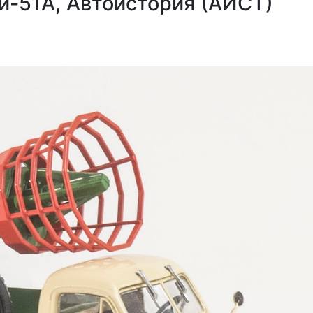
й-51А, Автоистория (АИСТ)