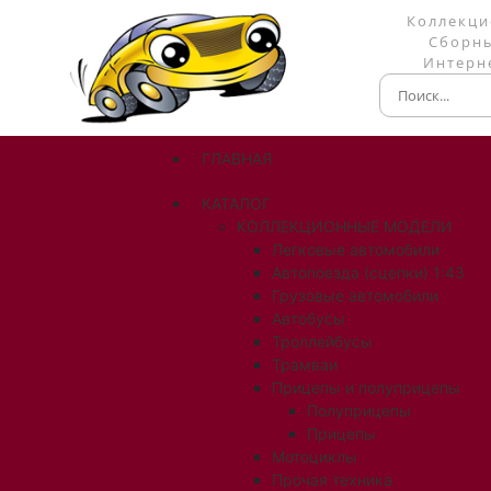
Коллекци
Сборны
Интерне
ГЛАВНАЯ
КАТАЛОГ
КОЛЛЕКЦИОННЫЕ МОДЕЛИ
Легковые автомобили
Автопоезда (сцепки) 1:43
Грузовые автомобили
Автобусы
Троллейбусы
Трамваи
Прицепы и полуприцепы
Полуприцепы
Прицепы
Мотоциклы
Прочая техника