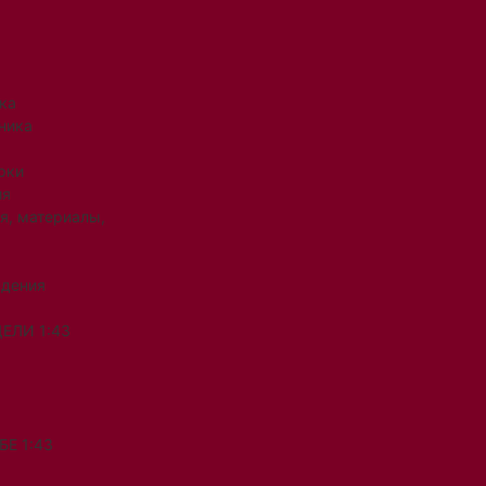
ка
ника
рки
ия
я, материалы,
ждения
ЕЛИ 1:43
Е 1:43