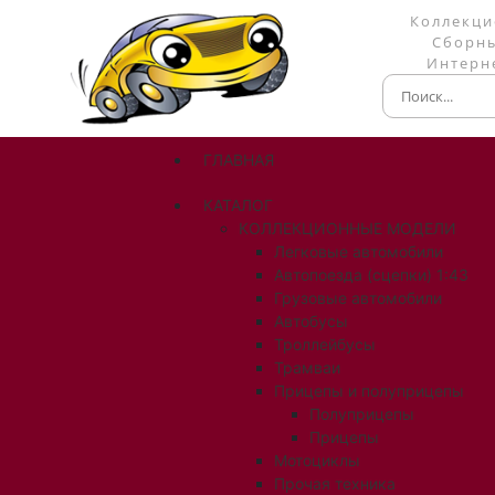
Коллекци
Сборны
Интерне
ГЛАВНАЯ
КАТАЛОГ
КОЛЛЕКЦИОННЫЕ МОДЕЛИ
Легковые автомобили
Автопоезда (сцепки) 1:43
Грузовые автомобили
Автобусы
Троллейбусы
Трамваи
Прицепы и полуприцепы
Полуприцепы
Прицепы
Мотоциклы
Прочая техника