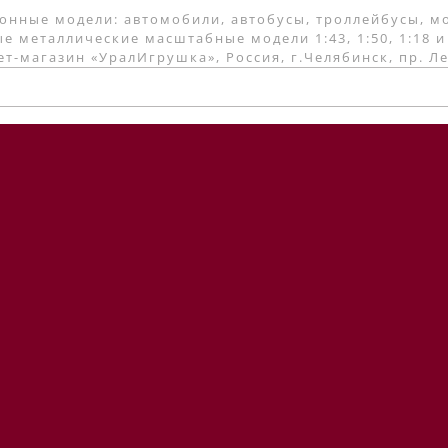
онные модели: автомобили, автобусы, троллейбусы, м
е металлические масштабные модели 1:43, 1:50, 1:18 и
т-магазин «УралИгрушка», Россия, г.Челябинск, пр. Л