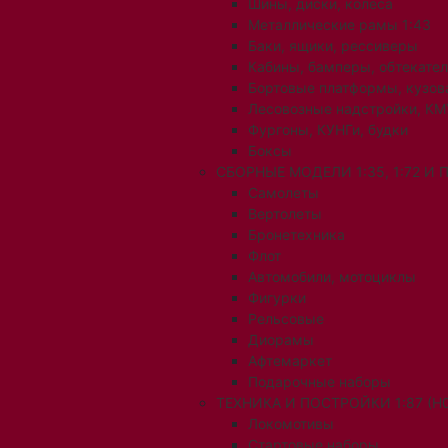
Шины, диски, колеса
Металлические рамы 1:43
Баки, ящики, рессиверы
Кабины, бамперы, обтекате
Бортовые платформы, кузов
Лесовозные надстройки, КМ
Фургоны, КУНГи, будки
Боксы
СБОРНЫЕ МОДЕЛИ 1:35, 1:72 И
Самолеты
Вертолеты
Бронетехника
Флот
Автомобили, мотоциклы
Фигурки
Рельсовые
Диорамы
Афтемаркет
Подарочные наборы
ТЕХНИКА И ПОСТРОЙКИ 1:87 (H0
Локомотивы
Стартовые наборы