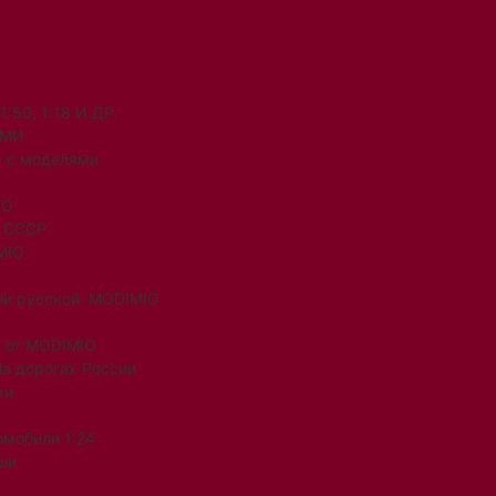
50, 1:18 И ДР.
ЯМИ
 с моделями
IO
и СССР
MIO
ли русской. MODIMIO
 от MODIMIO
На дорогах России
ки
омобили 1:24
ши