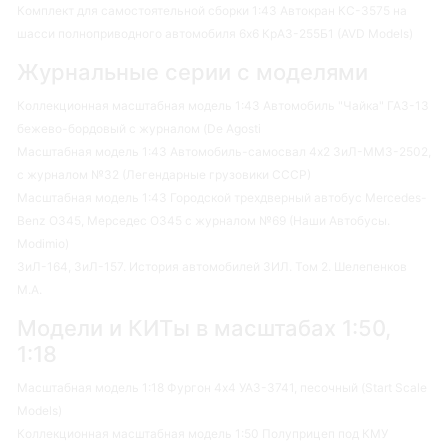
Комплект для самостоятельной сборки 1:43 Автокран КС-3575 на
шасси полноприводного автомобиля 6х6 КрАЗ-255Б1 (AVD Models)
Журнальные серии с моделями
Коллекционная масштабная модель 1:43 Автомобиль "Чайка" ГАЗ-13
бежево-бордовый с журналом (De Agosti
Масштабная модель 1:43 Автомобиль-самосвал 4х2 ЗиЛ-ММЗ-2502,
с журналом №32 (Легендарные грузовики СССР)
Масштабная модель 1:43 Городской трехдверный автобус Mercedes-
Benz O345, Мерседес О345 с журналом №69 (Наши Автобусы.
Modimio)
ЗиЛ-164, ЗиЛ-157. История автомобилей ЗИЛ. Том 2. Шелепенков
М.А.
Модели и КИТы в масштабах 1:50,
1:18
Масштабная модель 1:18 Фургон 4х4 УАЗ-3741, песочный (Start Scale
Models)
Коллекционная масштабная модель 1:50 Полуприцеп под КМУ