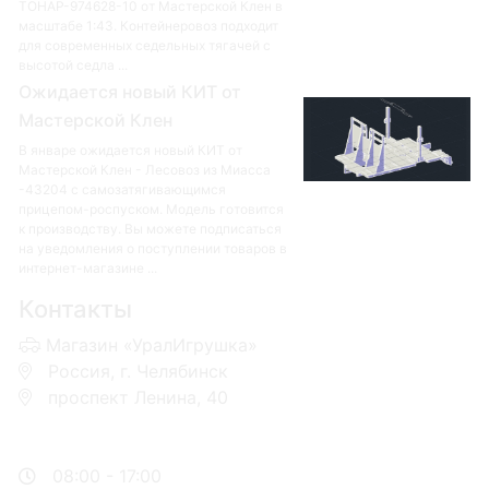
ТОНАР-974628-10 от Мастерской Клен в
масштабе 1:43. Контейнеровоз подходит
для современных седельных тягачей с
высотой седла ...
Ожидается новый КИТ от
Мастерской Клен
В январе ожидается новый КИТ от
Мастерской Клен - Лесовоз из Миасса
-43204 с самозатягивающимся
прицепом-роспуском. Модель готовится
к производству. Вы можете подписаться
на уведомления о поступлении товаров в
интернет-магазине ...
Контакты
Магазин «УралИгрушка»
Россия, г. Челябинск
проспект Ленина, 40
+7 953-110-60-00
+7-951-773-74-00
08:00 - 17:00