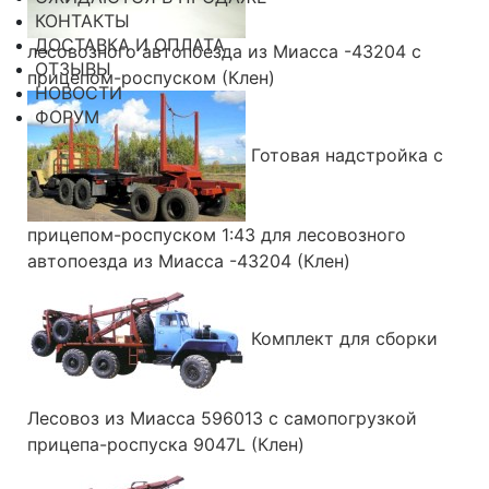
КОНТАКТЫ
ДОСТАВКА И ОПЛАТА
лесовозного автопоезда из Миасса -43204 с
ОТЗЫВЫ
прицепом-роспуском (Клен)
НОВОСТИ
ФОРУМ
Готовая надстройка с
прицепом-роспуском 1:43 для лесовозного
автопоезда из Миасса -43204 (Клен)
Комплект для сборки
Лесовоз из Миасса 596013 с самопогрузкой
прицепа-роспуска 9047L (Клен)