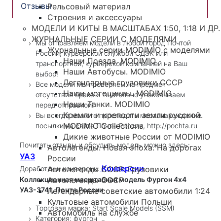
Отзывы
Рельсовый материал
Строения и аксессуары
МОДЕЛИ И КИТЫ В МАСШТАБАХ 1:50, 1:18 И ДР.
ЖУРНАЛЬНЫЕ СЕРИИ С МОДЕЛЯМИ
Мы отправляем модели в любой город Почтой
Журнальные серии MODIMIO с моделями
России, курьерской службой СДЭК или
Наши Поезда. MODIMIO
транспортной, курьерской компанией на Ваш
Наши Автобусы. MODIMIO
выбор!
Легендарные грузовики СССР
Все модели мы проверяем на предмет
Наши мотоциклы. MODIMIO
отсутствия брака и тщательно упаковываем
Наши Танки. MODIMIO
перед отправкой!
Кремли и крепости земли русской.
Вы всегда можете проследить местонахождение
MODIMIO Collections
посылки на сайте Почты России, http://pochta.ru
Дикие животные России от MODIMIO
Почитать отзывы и обсудить модель можно здесь:
Автолегенды. Новая эпоха. На дорогах
УАЗ
России
Конверсии
Автолегенды СССР. Грузовики
Доработки и конверсии:
Автолегенды СССР
Коллекционная масштабная модель Фургон 4х4
УАЗ-3741, Почта России
Легендарные советские автомобили 1:24
Культовые автомобили Польши
Торговая марка: Start Scale Models (SSM)
Автомобиль на службе
Категория: фургон