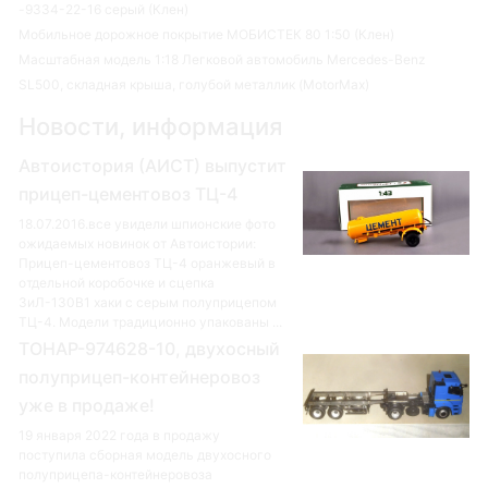
-9334-22-16 серый (Клен)
Мобильное дорожное покрытие МОБИСТЕК 80 1:50 (Клен)
Масштабная модель 1:18 Легковой автомобиль Mercedes-Benz
SL500, складная крыша, голубой металлик (MotorMax)
Новости, информация
Автоистория (АИСТ) выпустит
прицеп-цементовоз ТЦ-4
18.07.2016.все увидели шпионские фото
ожидаемых новинок от Автоистории:
Прицеп-цементовоз ТЦ-4 оранжевый в
отдельной коробочке и сцепка
ЗиЛ-130В1 хаки с серым полуприцепом
ТЦ-4. Модели традиционно упакованы ...
ТОНАР-974628-10, двухосный
полуприцеп-контейнеровоз
уже в продаже!
19 января 2022 года в продажу
поступила сборная модель двухосного
полуприцепа-контейнеровоза