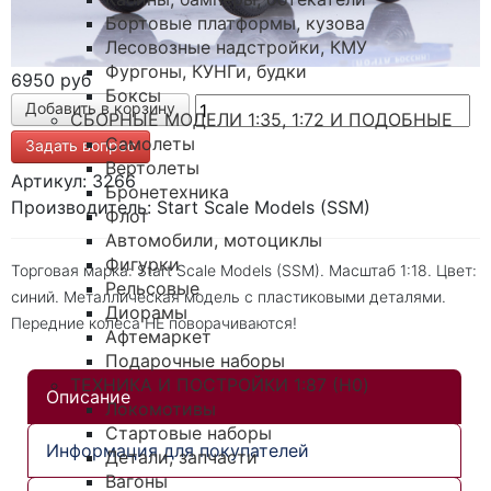
Бортовые платформы, кузова
Лесовозные надстройки, КМУ
Фургоны, КУНГи, будки
6950 руб
Боксы
СБОРНЫЕ МОДЕЛИ 1:35, 1:72 И ПОДОБНЫЕ
Самолеты
Задать вопрос
Вертолеты
Артикул: 3266
Бронетехника
Производитель: Start Scale Models (SSM)
Флот
Автомобили, мотоциклы
Фигурки
Торговая марка: Start Scale Models (SSM). Масштаб 1:18. Цвет:
Рельсовые
синий. Металлическая модель с пластиковыми деталями.
Диорамы
Передние колеса НЕ поворачиваются!
Афтемаркет
Подарочные наборы
ТЕХНИКА И ПОСТРОЙКИ 1:87 (H0)
Описание
Локомотивы
Стартовые наборы
Информация для покупателей
Детали, запчасти
Вагоны