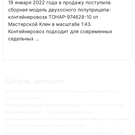
19 января 2022 года в продажу поступила
сборная модель двухосного полуприцепа-
контейнеровоза ТОНАР-974628-10 от
Мастерской Клен в масштабе 1:43.
Контейнеровоз подходит для современных
седельных ...
Детали, запчасти
Комплект для сборки: бортовая платформа двухсторонняя 1:43
КамАЗ-43118 (Клен)
Комплект для сборки: металлическая рама 1:43 опытный самосвал
6х6 из Миасса Некст -55571, база 3800 мм (Клен)
Покрышка (шина) И-Н142Б 1:43 для масштабных моделей грузовиков
ЗиЛ, КамАЗ, прицепов и полуприцепов (SSM)
Коники металлические 1:87 для новой бортовой платформы -53215,