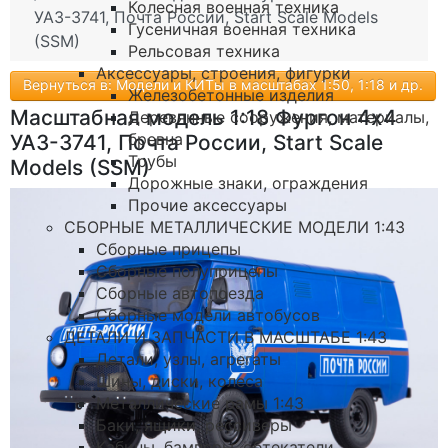
Колесная военная техника
УАЗ-3741, Почта России, Start Scale Models
Гусеничная военная техника
(SSM)
Рельсовая техника
Аксессуары, строения, фигурки
Вернуться в: Модели и КИТы в масштабах 1:50, 1:18 и др.
Железобетонные изделия
Масштабная модель 1:18 Фургон 4х4
Деревянные сооружения, материалы,
бревна
УАЗ-3741, Почта России, Start Scale
Трубы
Models (SSM)
Дорожные знаки, ограждения
Прочие аксессуары
СБОРНЫЕ МЕТАЛЛИЧЕСКИЕ МОДЕЛИ 1:43
Сборные прицепы
Сборные полуприцепы
Сборные автопоезда
Сборные модели автобусов
ДЕТАЛИ И ЗАПЧАСТИ В МАСШТАБЕ 1:43
Детали, узлы, агрегаты
Шины, диски, колеса
Металлические рамы 1:43
Баки, ящики, рессиверы
Кабины, бамперы, обтекатели