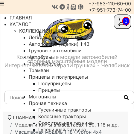
+7-953-110-60-00
+7-951-773-74-00
ГЛАВНАЯ
0
КАТАЛОГ
КОЛЛЕКЦИОННЫЕ МОДЕЛИ
Легковые автомобили
Автопоезда (сцепки) 1:43
Грузовые автомобили
Коллекционные модели автомобилей
Автобусы
сборные масштабные модели
Троллейбусы
Интернет-магазин «УралИгрушка» - Челябинск
Трамваи
Прицепы и полуприцепы
Полуприцепы
Прицепы
Мотоциклы
Прочая техника
Гусеничные тракторы
Колесные тракторы
ГЛАВНАЯ
Строительная техника
Модели и КИТы в масштабах 1:50, 1:18 и др.
Гусеничная техника
Масштабная модель 1:18 Фургон 4х4