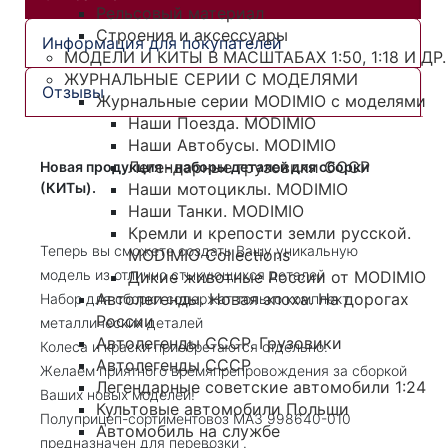
Рельсовый материал
Строения и аксессуары
Информация для покупателей
МОДЕЛИ И КИТЫ В МАСШТАБАХ 1:50, 1:18 И ДР.
ЖУРНАЛЬНЫЕ СЕРИИ С МОДЕЛЯМИ
Отзывы
Журнальные серии MODIMIO с моделями
Наши Поезда. MODIMIO
Наши Автобусы. MODIMIO
Легендарные грузовики СССР
Новая продукция - наборы деталей для сборки
(КИТы).
Наши мотоциклы. MODIMIO
Наши Танки. MODIMIO
Кремли и крепости земли русской.
Теперь вы сможете создать Вашу уникальную
MODIMIO Collections
модель из отлично стыкующихся деталей
Дикие животные России от MODIMIO
Автолегенды. Новая эпоха. На дорогах
Набор для сборки содержат только комплект
России
металлических деталей
Автолегенды СССР. Грузовики
Колеса и краски приобретаются отдельно.
Автолегенды СССР
Желаем приятного времяпрепровождения за сборкой
Легендарные советские автомобили 1:24
Ваших новых моделей!
Культовые автомобили Польши
Полуприцеп-сортиментовоз МАЗ 998640-010
Автомобиль на службе
предназначен для перевозки .