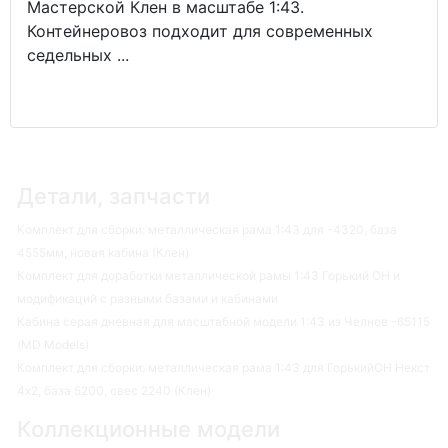
Мастерской Клен в масштабе 1:43.
Контейнеровоз подходит для современных
седельных ...
Детали, запчасти
Комплект для сборки: металлическая рама 1:43 для -4320, база
4555мм, новая кабина (Клен)
Комплект для доработки металлической рамы 1:43 Горький ОН и
модификаций с разными базами и кабинами
Кабина серая дневная для масштабной модели 1:43 из Челнов -65115
(MD Models)
Комплект для сборки: металлическая рама 1:43 для ГорькийОН Некст
4х2, база 5200, свес 2240 (Клен)
Коллекционные модели