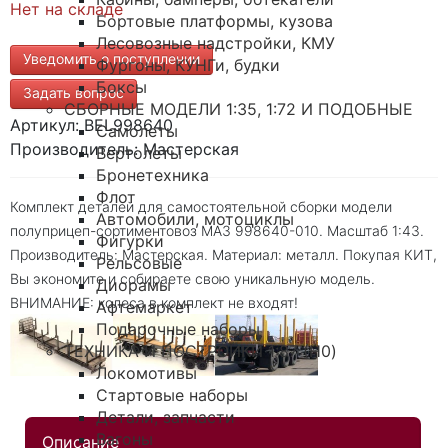
Нет на складе
Бортовые платформы, кузова
Лесовозные надстройки, КМУ
Уведомить о поступлении
Фургоны, КУНГи, будки
Боксы
Задать вопрос
СБОРНЫЕ МОДЕЛИ 1:35, 1:72 И ПОДОБНЫЕ
Артикул: BEL998640
Самолеты
Производитель: Мастерская
Вертолеты
Бронетехника
Флот
Комплект деталей для самостоятельной сборки модели
Автомобили, мотоциклы
полуприцеп-сортиментовоз МАЗ 998640-010. Масштаб 1:43.
Фигурки
Производитель: Мастерская. Материал: металл. Покупая КИТ,
Рельсовые
Вы экономите и собираете свою уникальную модель.
Диорамы
ВНИМАНИЕ: колеса в комплект не входят!
Афтемаркет
Подарочные наборы
ТЕХНИКА И ПОСТРОЙКИ 1:87 (H0)
Локомотивы
Стартовые наборы
Детали, запчасти
Вагоны
Описание