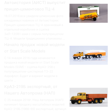
Автоистория (АИСТ) выпустит
прицеп-цементовоз ТЦ-4
18.07.2016.все увидели шпионские фото
ожидаемых новинок от Автоистории:
Прицеп-цементовоз ТЦ-4 оранжевый в
отдельной коробочке и сцепка
ЗиЛ-130В1 хаки с серым полуприцепом
ТЦ-4. Модели традиционно упакованы ...
Начало продаж новой модели
от Start Scale Models
С 14 января 2016 года начинается
продажа новой модели от Start Scale
Models (SSM) - сцепка КрАЗ-258 с
полуприцепом-цистерной ТЗ-22
Аэрофлот. Будет и вариант модели в
цвете ...
КрАЗ-219Б экспортный, от
Нашего Автопрома (НАП)
С 25 января 2016г. Наш Автопром (НАП)
начинает продажу масштабных моделей
КрАЗ-219Б (1966-69) экспортный, артикул