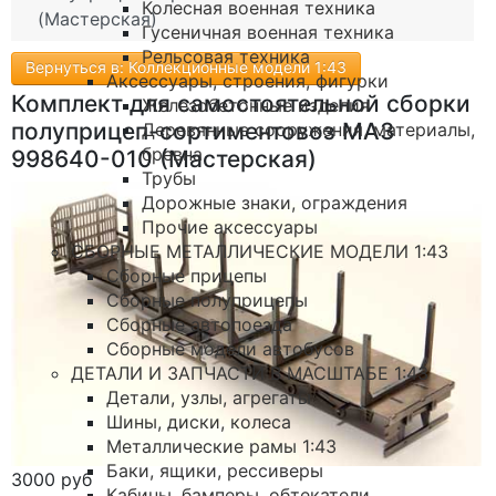
Колесная военная техника
(Мастерская)
Гусеничная военная техника
Рельсовая техника
Вернуться в: Коллекционные модели 1:43
Аксессуары, строения, фигурки
Комплект для самостоятельной сборки
Железобетонные изделия
полуприцеп-сортиментовоз МАЗ
Деревянные сооружения, материалы,
бревна
998640-010 (Мастерская)
Трубы
Дорожные знаки, ограждения
Прочие аксессуары
СБОРНЫЕ МЕТАЛЛИЧЕСКИЕ МОДЕЛИ 1:43
Сборные прицепы
Сборные полуприцепы
Сборные автопоезда
Сборные модели автобусов
ДЕТАЛИ И ЗАПЧАСТИ В МАСШТАБЕ 1:43
Детали, узлы, агрегаты
Шины, диски, колеса
Металлические рамы 1:43
Баки, ящики, рессиверы
3000 руб
Кабины, бамперы, обтекатели