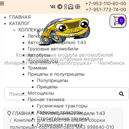
+7-953-110-60-00
+7-951-773-74-00
ГЛАВНАЯ
0
КАТАЛОГ
КОЛЛЕКЦИОННЫЕ МОДЕЛИ
Легковые автомобили
Автопоезда (сцепки) 1:43
Грузовые автомобили
Коллекционные модели автомобилей
Автобусы
сборные масштабные модели
Троллейбусы
Интернет-магазин «УралИгрушка» - Челябинск
Трамваи
Прицепы и полуприцепы
Полуприцепы
Прицепы
Мотоциклы
Прочая техника
Гусеничные тракторы
Колесные тракторы
ГЛАВНАЯ
Коллекционные модели 1:43
Строительная техника
Комплект для самостоятельной сборки
Гусеничная техника
полуприцеп-сортиментовоз МАЗ 998640-010