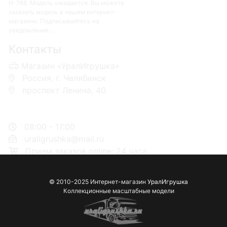
Н-768. Модель ожидается. Вы можете
заказать модель в нашем интернет-
магазине. Подписывайтесь на
уведомления ...
Контакты
Магазин «УралИгрушка»
Россия, г. Челябинск
проспект Ленина, 40
+7 953-110-60-00
+7-951-773-74-00
08:00 - 17:00
uraligrushka@mail.ru
Прием заказов online: 24 часа
© 2010-2025 Интернет-магазин
УралИгрушка
Коллекционные масштабные модели