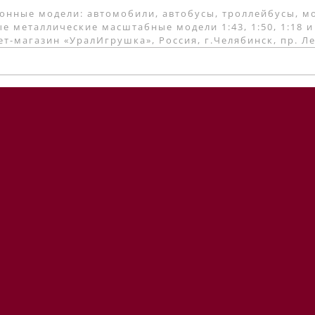
онные модели: автомобили, автобусы, троллейбусы, м
е металлические масштабные модели 1:43, 1:50, 1:18 и
т-магазин «УралИгрушка», Россия, г.Челябинск, пр. Л