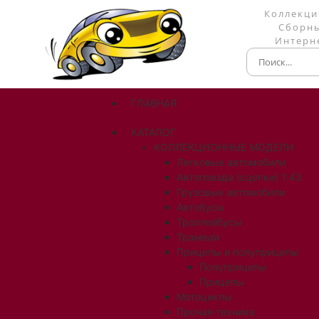
Коллекци
Сборны
Интерне
ГЛАВНАЯ
КАТАЛОГ
КОЛЛЕКЦИОННЫЕ МОДЕЛИ
Легковые автомобили
Автопоезда (сцепки) 1:43
Грузовые автомобили
Автобусы
Троллейбусы
Трамваи
Прицепы и полуприцепы
Полуприцепы
Прицепы
Мотоциклы
Прочая техника