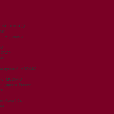
50, 1:18 И ДР.
ЯМИ
 с моделями
IO
и СССР
MIO
ли русской. MODIMIO
 от MODIMIO
На дорогах России
ки
омобили 1:24
ши