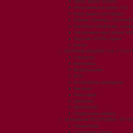
Шины, диски, колеса
Металлические рамы 1:43
Баки, ящики, рессиверы
Кабины, бамперы, обтекате
Бортовые платформы, кузов
Лесовозные надстройки, КМ
Фургоны, КУНГи, будки
Боксы
СБОРНЫЕ МОДЕЛИ 1:35, 1:72 И
Самолеты
Вертолеты
Бронетехника
Флот
Автомобили, мотоциклы
Фигурки
Рельсовые
Диорамы
Афтемаркет
Подарочные наборы
ТЕХНИКА И ПОСТРОЙКИ 1:87 (H0
Локомотивы
Стартовые наборы