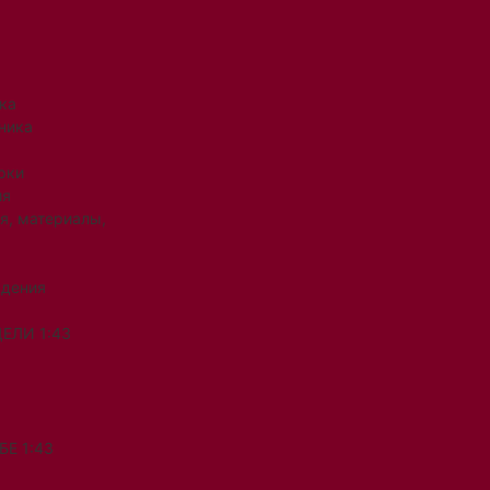
ка
ника
рки
ия
я, материалы,
ждения
ЕЛИ 1:43
Е 1:43