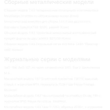
Сборные металлические модели
Сборная модель 1:43 Четырехосный полуприцеп-контейнеровоз
Meusburger Новтрак со сближенными осями (Клен)
Металлический комплект для сборки 1:43 Рама двухосного
бортового прицепа ГКБ-8350, ранний (Клен)
Сборная модель 1:43 Трехосный низкорамный изотермический
прицеп-фургон на шасси МАЗ-837320 (Клен)
Сборная модель 1:43 Седельный тягач 4х2 МАЗ-5440 "Простор"
(AVD Models)
Журнальные серии с моделями
ЗиЛ-164, ЗиЛ-157. История автомобилей ЗИЛ. Том 2. Шелепенков
М.А.
Масштабная модель 1:87 Советский локомотив ТЭП70, красный,
серый, с журналом №11, перевыпуск 2026 года (Наши Поезда.
Modimio)
Масштабная модель 1:43 Чехословацкий троллейбус Skoda-14tr с
журналом №85 (Наши Автобусы. Modimio)
Масштабная модель 1:43 Танк Т-72Б3, образца 2016 г., с журналом