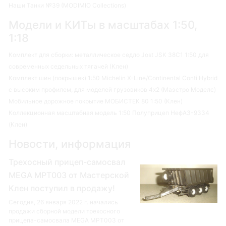
Наши Танки №39 (MODIMIO Collections)
Модели и КИТы в масштабах 1:50,
1:18
Комплект для сборки: металлическое седло Jost JSK 38C1 1:50 для
современных седельных тягачей (Клен)
Комплект шин (покрышек) 1:50 Michelin X-Line/Continental Conti Hybrid
с высоким профилем, для моделей грузовиков 4х2 (Маэстро Моделс)
Мобильное дорожное покрытие МОБИСТЕК 80 1:50 (Клен)
Коллекционная масштабная модель 1:50 Полуприцеп НефАЗ-9334
(Клен)
Новости, информация
Трехосный прицеп-самосвал
MEGA MPT003 от Мастерской
Клен поступил в продажу!
Сегодня, 26 января 2022 г. начались
продажи сборной модели трехосного
прицепа-самосвала MEGA MPT003 от