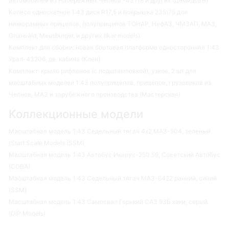
автомобилей из Набережных Челнов -43118 и других (ДемидовЪ)
Колесо односкатное 1:43 диск R17,5 и покрышка 235\75 для
низкорамных прицепов, полуприцепов ТОНАР, НефАЗ, ЧМЗАП, МАЗ,
Grunwald, Meusburger, и других (Ikar models)
Комплект для сборки: новая бортовая платформа односторонняя 1:43
Урал-43206, дв. кабина (Клен)
Комплект: крыло рифленое (с подштамповкой), узкое, 2 шт для
масштабных моделей 1:43 полуприцепов, прицепов, грузовиков из
Челнов, МАЗ и зарубежного производства (Мастерская)
Коллекционные модели
Масштабная модель 1:43 Седельный тягач 4х2 МАЗ-504, зеленый
(Start Scale Models (SSM)
Масштабная модель 1:43 Автобус Икарус-250.59, Советский Автобус
(СОВА)
Масштабная модель 1:43 Седельный тягач МАЗ-6422 ранний, синий
(SSM)
Масштабная модель 1:43 Самосвал Горький САЗ 93Б хаки, серый
(DiP Models)