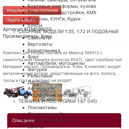
Бортовые платформы, кузова
Уведомить о поступлении
Лесовозные надстройки, КМУ
Фургоны, КУНГи, будки
Задать вопрос
Боксы
Артикул: KITM596013
СБОРНЫЕ МОДЕЛИ 1:35, 1:72 И ПОДОБНЫЕ
Производитель: Клен
Самолеты
Вертолеты
Бронетехника
Комплект для сборки Лесовоз из Миасса 596013 с
Флот
самопогрузкой прицепа-роспуска 9047L. Цвет серебристый.
Автомобили, мотоциклы
Материал: металл. Производитель: Клен. В комплект входят
Фигурки
металлические детали, представленные на фото. Колеса,
Рельсовые
тросы и груз в комплект не входят!
Диорамы
Афтемаркет
Подарочные наборы
ТЕХНИКА И ПОСТРОЙКИ 1:87 (H0)
Локомотивы
Стартовые наборы
Детали, запчасти
Описание
Вагоны