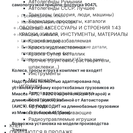
Автолегенды Румынии
самопогрузкой прицепа-роспуска 9047L
Автолегенды СССР. Лучшее
Тракторы (история, люди, машины)
Производитель: Клен
Календари, проспекты, каталоги
Категория: комплектующие
СБОРНЫЕ АКСЕССУАРЫ И СТРОЕНИЯ 1:43
Масштаб: 1:43
КРАСКИ, ХИМИЯ, ИНСТУМЕНТЫ, МАТЕРИАЛЫ
Материал: металл
Краска водоразбавляемая
Цвет: серебристый
В комплект входят металлические детали,
Краска художественная
представленные на фото.
Краска Супер металлик
Возможна комплектация КИТа под заказ
Прочее (грунтовки, растворители,
шпаклевки...)
Колеса, тросы и груз в комплект не входят!
Инструменты
Материалы
Надстройка полностью адаптирована под
ИГРУШКИ
установку на раму короткобазных грузовиков из
Автотранспортная игрушка
Миасса -375, -4320 с коротконосой (старой) и
Конструкторы
длинноносой (новой) кабиной от Автоистории
Оружие
(АИСТ). НЕ ПОДХОДИТ на длиннобазные грузовики
Логические, развивающие
из Миасса (с базой 4555мм)
Радиоуправляемые игрушки
Возможна установка на модели производства
КЛЕН
Элекон
ОЖИДАЮТСЯ В ПРОДАЖЕ