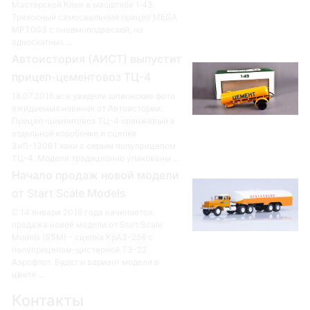
Мастерской Клен в масштабе 1:43.
Трехосный самосвальный прицеп MEGA
MPT003 с пневмоподвеской, на
односкатных ...
Автоистория (АИСТ) выпустит
прицеп-цементовоз ТЦ-4
18.07.2016.все увидели шпионские фото
ожидаемых новинок от Автоистории:
Прицеп-цементовоз ТЦ-4 оранжевый в
отдельной коробочке и сцепка
ЗиЛ-130В1 хаки с серым полуприцепом
ТЦ-4. Модели традиционно упакованы ...
Начало продаж новой модели
от Start Scale Models
С 14 января 2016 года начинается
продажа новой модели от Start Scale
Models (SSM) - сцепка КрАЗ-258 с
полуприцепом-цистерной ТЗ-22
Аэрофлот. Будет и вариант модели в
цвете ...
Контакты