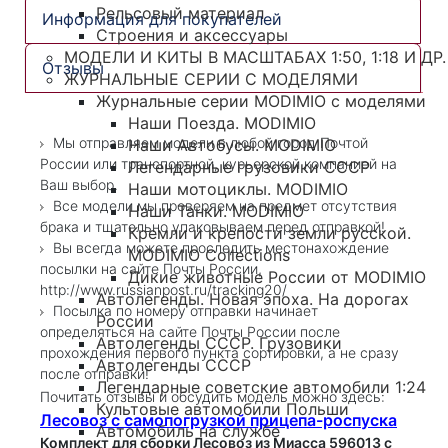
Рельсовый материал
Информация для покупателей
Строения и аксессуары
МОДЕЛИ И КИТЫ В МАСШТАБАХ 1:50, 1:18 И ДР.
Отзывы
ЖУРНАЛЬНЫЕ СЕРИИ С МОДЕЛЯМИ
Журнальные серии MODIMIO с моделями
Наши Поезда. MODIMIO
Мы отправляем модели в любой город Почтой
Наши Автобусы. MODIMIO
России или транспортной, курьерской компанией на
Легендарные грузовики СССР
Ваш выбор.
Наши мотоциклы. MODIMIO
Все модели мы проверяем на предмет отсутствия
Наши Танки. MODIMIO
брака и тщательно упаковываем перед отправкой!
Кремли и крепости земли русской.
Вы всегда можете проследить местонахождение
MODIMIO Collections
посылки на сайте Почты России,
Дикие животные России от MODIMIO
http://www.russianpost.ru/tracking20/
Автолегенды. Новая эпоха. На дорогах
Посылка по номеру отправки начинает
России
определяться на сайте Почты России после
Автолегенды СССР. Грузовики
прохождения первого пункта сортировки, а не сразу
Автолегенды СССР
после отправки!
Легендарные советские автомобили 1:24
Почитать отзывы и обсудить модель можно здесь:
Культовые автомобили Польши
Лесовоз с самопогрузкой прицепа-роспуска
Автомобиль на службе
Комплект для сборки Лесовоз из Миасса 596013 с