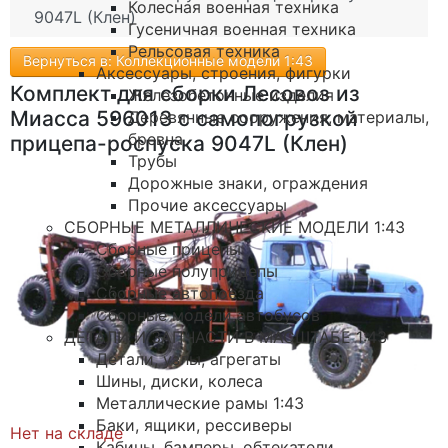
Колесная военная техника
9047L (Клен)
Гусеничная военная техника
Рельсовая техника
Вернуться в: Коллекционные модели 1:43
Аксессуары, строения, фигурки
Комплект для сборки Лесовоз из
Железобетонные изделия
Миасса 596013 с самопогрузкой
Деревянные сооружения, материалы,
бревна
прицепа-роспуска 9047L (Клен)
Трубы
Дорожные знаки, ограждения
Прочие аксессуары
СБОРНЫЕ МЕТАЛЛИЧЕСКИЕ МОДЕЛИ 1:43
Сборные прицепы
Сборные полуприцепы
Сборные автопоезда
Сборные модели автобусов
ДЕТАЛИ И ЗАПЧАСТИ В МАСШТАБЕ 1:43
Детали, узлы, агрегаты
Шины, диски, колеса
Металлические рамы 1:43
Баки, ящики, рессиверы
Нет на складе
Кабины, бамперы, обтекатели