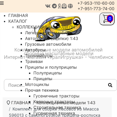
+7-953-110-60-00
+7-951-773-74-00
ГЛАВНАЯ
0
КАТАЛОГ
КОЛЛЕКЦИОННЫЕ МОДЕЛИ
Легковые автомобили
Автопоезда (сцепки) 1:43
Грузовые автомобили
Коллекционные модели автомобилей
Автобусы
сборные масштабные модели
Троллейбусы
Интернет-магазин «УралИгрушка» - Челябинск
Трамваи
Прицепы и полуприцепы
Полуприцепы
Прицепы
Мотоциклы
Прочая техника
Гусеничные тракторы
Колесные тракторы
ГЛАВНАЯ
Коллекционные модели 1:43
Строительная техника
Комплект для сборки Лесовоз из Миасса
Гусеничная техника
596013 с самопогрузкой прицепа-роспуска