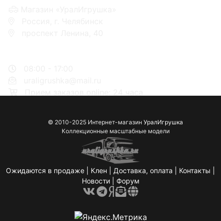
Магазин «УралИгрушка»
Россия, г. Челябинск
проспект Ленина, 40
+7 953-110-60-00
+7-951-773-74-00
08:00 - 17:00
uraligrushka@mail.ru
Прием заказов online: 24 часа
© 2010-2025 Интернет-магазин
УралИгрушка
Коллекционные масштабные модели
Ожидаются в продаже
|
Клен
|
Доставка, оплата
|
Контакты
|
Новости
|
Форум