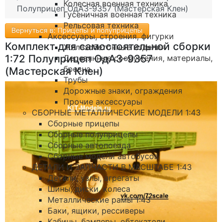
Колесная военная техника
Полуприцеп ОдАЗ-9357 (Мастерская Клен)
Гусеничная военная техника
Рельсовая техника
Вернуться в: Прицепы и полуприцепы
Аксессуары, строения, фигурки
Комплект для самостоятельной сборки
Железобетонные изделия
1:72 Полуприцеп ОдАЗ-9357
Деревянные сооружения, материалы,
бревна
(Мастерская Клен)
Трубы
Дорожные знаки, ограждения
Прочие аксессуары
СБОРНЫЕ МЕТАЛЛИЧЕСКИЕ МОДЕЛИ 1:43
Сборные прицепы
Сборные полуприцепы
Сборные автопоезда
Сборные модели автобусов
ДЕТАЛИ И ЗАПЧАСТИ В МАСШТАБЕ 1:43
Детали, узлы, агрегаты
Шины, диски, колеса
Металлические рамы 1:43
Баки, ящики, рессиверы
Кабины, бамперы, обтекатели