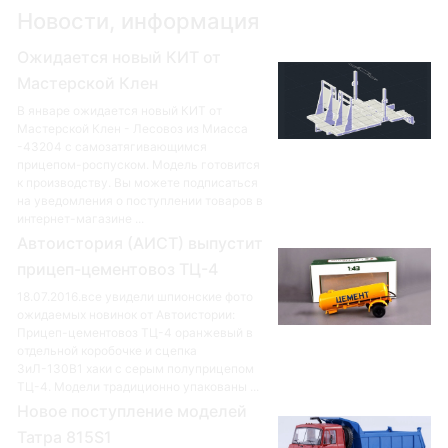
Новости, информация
Ожидается новый КИТ от
Мастерской Клен
В январе ожидается новый КИТ от
Мастерской Клен - Лесовоз из Миасса
-43204 с самозатягивающимся
прицепом-роспуском. Модель готовится
к производству. Вы можете подписаться
на уведомления о поступлении товаров в
интернет-магазине ...
Автоистория (АИСТ) выпустит
прицеп-цементовоз ТЦ-4
18.07.2016.все увидели шпионские фото
ожидаемых новинок от Автоистории:
Прицеп-цементовоз ТЦ-4 оранжевый в
отдельной коробочке и сцепка
ЗиЛ-130В1 хаки с серым полуприцепом
ТЦ-4. Модели традиционно упакованы ...
Новое поступление моделей
Татра 815S1