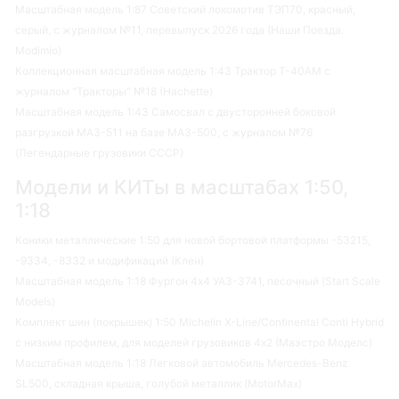
Масштабная модель 1:87 Советский локомотив ТЭП70, красный,
серый, с журналом №11, перевыпуск 2026 года (Наши Поезда.
Modimio)
Коллекционная масштабная модель 1:43 Трактор Т-40АМ с
журналом "Тракторы" №18 (Hachette)
Масштабная модель 1:43 Самосвал с двусторонней боковой
разгрузкой МАЗ-511 на базе МАЗ-500, с журналом №76
(Легендарные грузовики СССР)
Модели и КИТы в масштабах 1:50,
1:18
Коники металлические 1:50 для новой бортовой платформы -53215,
-9334, -8332 и модификаций (Клен)
Масштабная модель 1:18 Фургон 4х4 УАЗ-3741, песочный (Start Scale
Models)
Комплект шин (покрышек) 1:50 Michelin X-Line/Continental Conti Hybrid
с низким профилем, для моделей грузовиков 4х2 (Маэстро Моделс)
Масштабная модель 1:18 Легковой автомобиль Mercedes-Benz
SL500, складная крыша, голубой металлик (MotorMax)