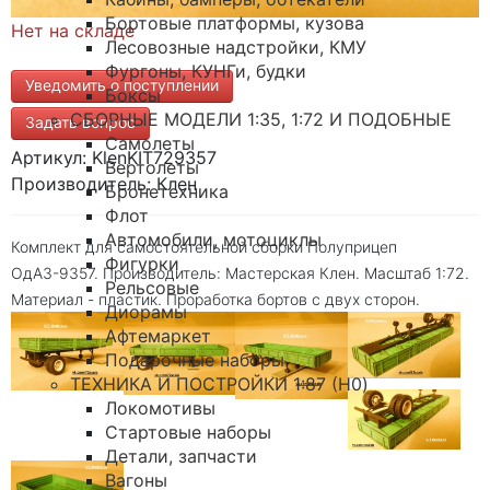
Бортовые платформы, кузова
Нет на складе
Лесовозные надстройки, КМУ
Фургоны, КУНГи, будки
Уведомить о поступлении
Боксы
СБОРНЫЕ МОДЕЛИ 1:35, 1:72 И ПОДОБНЫЕ
Задать вопрос
Самолеты
Артикул: KlenKIT729357
Вертолеты
Производитель: Клен
Бронетехника
Флот
Автомобили, мотоциклы
Комплект для самостоятельной сборки Полуприцеп
Фигурки
ОдАЗ-9357. Производитель: Мастерская Клен. Масштаб 1:72.
Рельсовые
Материал - пластик. Проработка бортов с двух сторон.
Диорамы
Афтемаркет
Подарочные наборы
ТЕХНИКА И ПОСТРОЙКИ 1:87 (H0)
Локомотивы
Стартовые наборы
Детали, запчасти
Вагоны