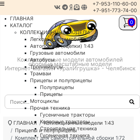
+7-953-110-60-00
+7-951-773-74-00
ГЛАВНАЯ
0
КАТАЛОГ
КОЛЛЕКЦИОННЫЕ МОДЕЛИ
Легковые автомобили
Автопоезда (сцепки) 1:43
Грузовые автомобили
Коллекционные модели автомобилей
Автобусы
сборные масштабные модели
Троллейбусы
Интернет-магазин «УралИгрушка» - Челябинск
Трамваи
Прицепы и полуприцепы
Полуприцепы
Прицепы
Мотоциклы
Прочая техника
Гусеничные тракторы
Колесные тракторы
ГЛАВНАЯ
Коллекционные модели 1:43
Строительная техника
Прицепы и полуприцепы
Гусеничная техника
Комплект для самостоятельной сборки 1:72