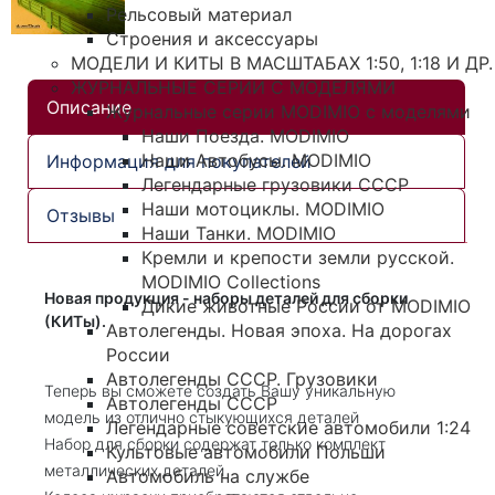
Рельсовый материал
Строения и аксессуары
МОДЕЛИ И КИТЫ В МАСШТАБАХ 1:50, 1:18 И ДР.
ЖУРНАЛЬНЫЕ СЕРИИ С МОДЕЛЯМИ
Описание
Журнальные серии MODIMIO с моделями
Наши Поезда. MODIMIO
Наши Автобусы. MODIMIO
Информация для покупателей
Легендарные грузовики СССР
Наши мотоциклы. MODIMIO
Отзывы
Наши Танки. MODIMIO
Кремли и крепости земли русской.
MODIMIO Collections
Новая продукция - наборы деталей для сборки
Дикие животные России от MODIMIO
(КИТы).
Автолегенды. Новая эпоха. На дорогах
России
Автолегенды СССР. Грузовики
Теперь вы сможете создать Вашу уникальную
Автолегенды СССР
модель из отлично стыкующихся деталей
Легендарные советские автомобили 1:24
Набор для сборки содержат только комплект
Культовые автомобили Польши
металлических деталей
Автомобиль на службе