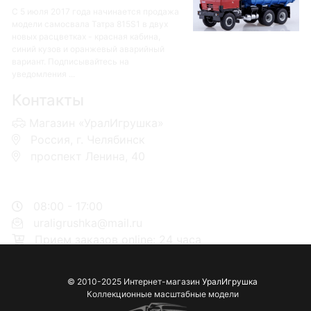
С 5 июля 2017 года начинается продажа
модели самосвала Татра 815S1 в двух
новых расцветках - красная кабина,
синий кузов и оранжевый аварийный
вариант. Подписывайтесь на
уведомления ...
Контакты
Магазин «УралИгрушка»
Россия, г. Челябинск
проспект Ленина, 40
+7 953-110-60-00
+7-951-773-74-00
08:00 - 17:00
uraligrushka@mail.ru
Прием заказов online: 24 часа
© 2010-2025 Интернет-магазин
УралИгрушка
Коллекционные масштабные модели