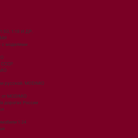
50, 1:18 И ДР.
ЯМИ
 с моделями
IO
и СССР
MIO
ли русской. MODIMIO
 от MODIMIO
На дорогах России
ки
омобили 1:24
ши