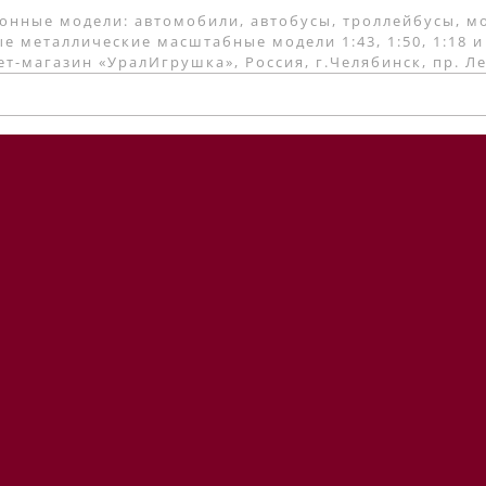
онные модели: автомобили, автобусы, троллейбусы, м
е металлические масштабные модели 1:43, 1:50, 1:18 и
т-магазин «УралИгрушка», Россия, г.Челябинск, пр. Л