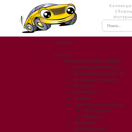
Коллекци
Сборны
Интерне
ГЛАВНАЯ
КАТАЛОГ
КОЛЛЕКЦИОННЫЕ МОДЕЛИ
Легковые автомобили
Автопоезда (сцепки) 1:43
Грузовые автомобили
Автобусы
Троллейбусы
Трамваи
Прицепы и полуприцепы
Полуприцепы
Прицепы
Мотоциклы
Прочая техника