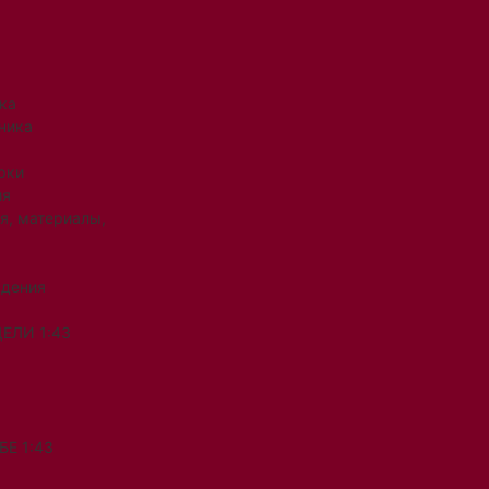
ка
ника
рки
ия
я, материалы,
ждения
ЕЛИ 1:43
Е 1:43