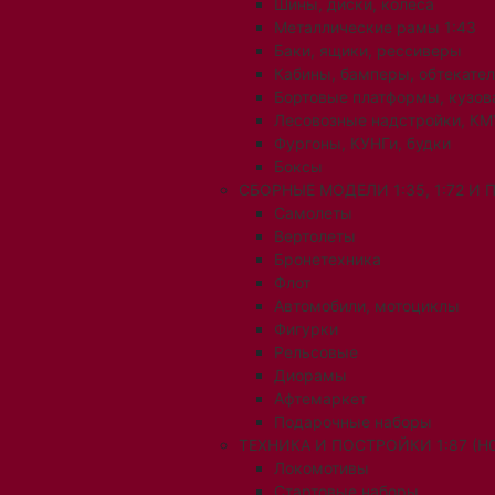
Шины, диски, колеса
Металлические рамы 1:43
Баки, ящики, рессиверы
Кабины, бамперы, обтекате
Бортовые платформы, кузов
Лесовозные надстройки, КМ
Фургоны, КУНГи, будки
Боксы
СБОРНЫЕ МОДЕЛИ 1:35, 1:72 И
Самолеты
Вертолеты
Бронетехника
Флот
Автомобили, мотоциклы
Фигурки
Рельсовые
Диорамы
Афтемаркет
Подарочные наборы
ТЕХНИКА И ПОСТРОЙКИ 1:87 (H0
Локомотивы
Стартовые наборы