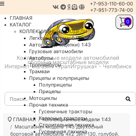
+7-953-110-60-00
+7-951-773-74-00
ГЛАВНАЯ
0
КАТАЛОГ
КОЛЛЕКЦИОННЫЕ МОДЕЛИ
Легковые автомобили
Автопоезда (сцепки) 1:43
Грузовые автомобили
Коллекционные модели автомобилей
Автобусы
сборные масштабные модели
Троллейбусы
Интернет-магазин «УралИгрушка» - Челябинск
Трамваи
Прицепы и полуприцепы
Полуприцепы
Прицепы
Мотоциклы
Прочая техника
Гусеничные тракторы
Колесные тракторы
ГЛАВНАЯ
Коллекционные модели 1:43
Строительная техника
Масштабная модель 1:43 Двухосный
Гусеничная техника
бортовой автомобиль 4х2 ЗиЛ-130, голубой,