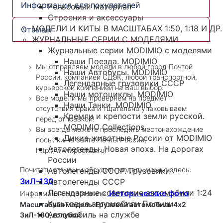
Информация для покупателей
Рельсовый материал
Строения и аксессуары
МОДЕЛИ И КИТЫ В МАСШТАБАХ 1:50, 1:18 И ДР.
Отзывы
ЖУРНАЛЬНЫЕ СЕРИИ С МОДЕЛЯМИ
Журнальные серии MODIMIO с моделями
Наши Поезда. MODIMIO
Мы отправляем модели в любой город Почтой
Наши Автобусы. MODIMIO
России, компанией СДЭК, любой транспортной,
Легендарные грузовики СССР
курьерской компанией на Ваш выбор.
Наши мотоциклы. MODIMIO
Все модели мы проверяем на предмет
Наши Танки. MODIMIO
отсутствия брака и тщательно упаковываем
Кремли и крепости земли русской.
перед отправкой!
MODIMIO Collections
Вы всегда можете проследить местонахождение
Дикие животные России от MODIMIO
посылки на сайте Почты России,
Автолегенды. Новая эпоха. На дорогах
http://www.pochta.ru/
России
Почитать отзывы и обсудить модель можно здесь:
Автолегенды СССР. Грузовики
ЗиЛ-130
Автолегенды СССР
Легендарные советские автомобили 1:24
Исторические фото
Информация о прототипе:
Культовые автомобили Польши
Масштабная модель: Грузовой автомобиль 4х2
Автомобиль на службе
ЗиЛ-130, голубой