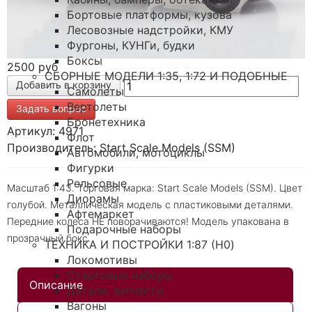
Бортовые платформы, кузова
Лесовозные надстройки, КМУ
Фургоны, КУНГи, будки
Боксы
2500 руб
СБОРНЫЕ МОДЕЛИ 1:35, 1:72 И ПОДОБНЫЕ
Самолеты
Вертолеты
Задать вопрос
Бронетехника
Артикул: 4971
Флот
Производитель: Start Scale Models (SSM)
Автомобили, мотоциклы
Фигурки
Рельсовые
Масштаб 1:43. Торговая марка: Start Scale Models (SSM). Цвет
Диорамы
голубой. Металлическая модель с пластиковыми деталями.
Афтемаркет
Передние колеса НЕ поворачиваются! Модель упакована в
Подарочные наборы
прозрачный бокс.
ТЕХНИКА И ПОСТРОЙКИ 1:87 (H0)
Локомотивы
Стартовые наборы
Описание
Детали, запчасти
Вагоны