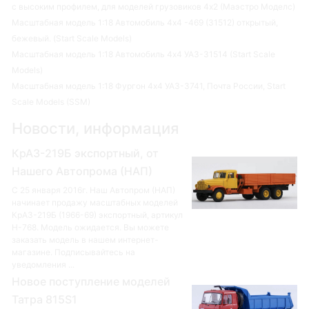
с высоким профилем, для моделей грузовиков 4х2 (Маэстро Моделс)
Масштабная модель 1:18 Автомобиль 4х4 -469 (31512) открытый,
бежевый. (Start Scale Models)
Масштабная модель 1:18 Автомобиль 4х4 УАЗ-31514 (Start Scale
Models)
Масштабная модель 1:18 Фургон 4х4 УАЗ-3741, Почта России, Start
Scale Models (SSM)
Новости, информация
КрАЗ-219Б экспортный, от
Нашего Автопрома (НАП)
С 25 января 2016г. Наш Автопром (НАП)
начинает продажу масштабных моделей
КрАЗ-219Б (1966-69) экспортный, артикул
Н-768. Модель ожидается. Вы можете
заказать модель в нашем интернет-
магазине. Подписывайтесь на
уведомления ...
Новое поступление моделей
Татра 815S1