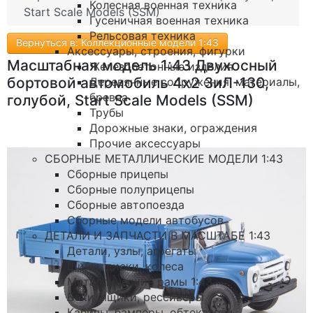
Колесная военная техника
Start Scale Models (SSM)
Гусеничная военная техника
Рельсовая техника
Вернуться в: Коллекционные модели 1:43
Аксессуары, строения, фигурки
Масштабная модель 1:43 Двухосный
Железобетонные изделия
бортовой автомобиль 4х2 ЗиЛ-130,
Деревянные сооружения, материалы,
бревна
голубой, Start Scale Models (SSM)
Трубы
Дорожные знаки, ограждения
Прочие аксессуары
СБОРНЫЕ МЕТАЛЛИЧЕСКИЕ МОДЕЛИ 1:43
Сборные прицепы
Сборные полуприцепы
Сборные автопоезда
Сборные модели автобусов
ДЕТАЛИ И ЗАПЧАСТИ В МАСШТАБЕ 1:43
Детали, узлы, агрегаты
Шины, диски, колеса
Металлические рамы 1:43
Баки, ящики, рессиверы
Кабины, бамперы, обтекатели