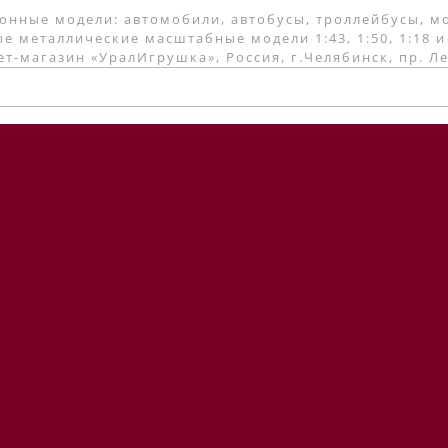
онные модели: автомобили, автобусы, троллейбусы, м
е металлические масштабные модели 1:43, 1:50, 1:18 и
т-магазин «УралИгрушка», Россия, г.Челябинск, пр. Л