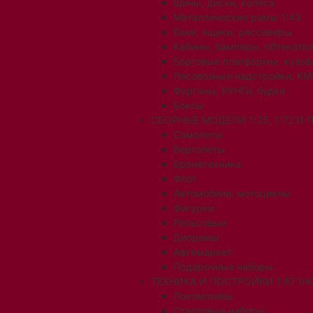
Шины, диски, колеса
Металлические рамы 1:43
Баки, ящики, рессиверы
Кабины, бамперы, обтекате
Бортовые платформы, кузов
Лесовозные надстройки, КМ
Фургоны, КУНГи, будки
Боксы
СБОРНЫЕ МОДЕЛИ 1:35, 1:72 И
Самолеты
Вертолеты
Бронетехника
Флот
Автомобили, мотоциклы
Фигурки
Рельсовые
Диорамы
Афтемаркет
Подарочные наборы
ТЕХНИКА И ПОСТРОЙКИ 1:87 (H0
Локомотивы
Стартовые наборы