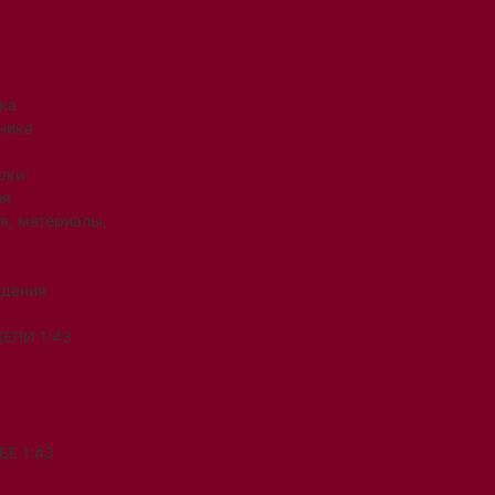
ка
ника
рки
ия
я, материалы,
ждения
ЕЛИ 1:43
Е 1:43