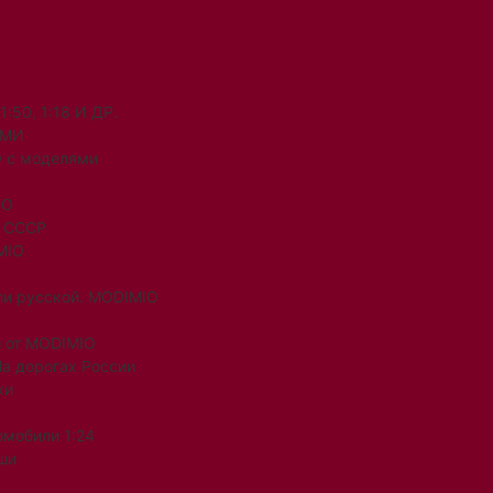
50, 1:18 И ДР.
ЯМИ
 с моделями
IO
и СССР
MIO
ли русской. MODIMIO
 от MODIMIO
На дорогах России
ки
омобили 1:24
ши