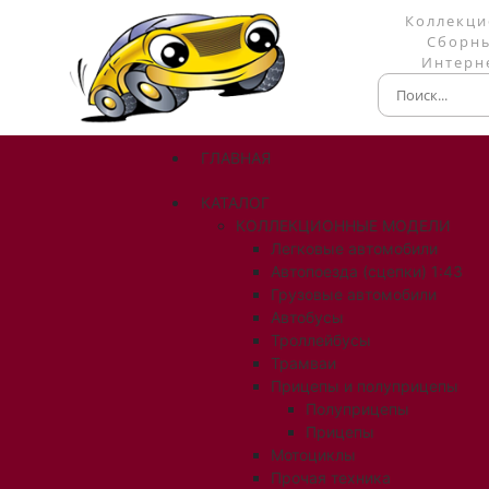
Коллекци
Сборны
Интерне
ГЛАВНАЯ
КАТАЛОГ
КОЛЛЕКЦИОННЫЕ МОДЕЛИ
Легковые автомобили
Автопоезда (сцепки) 1:43
Грузовые автомобили
Автобусы
Троллейбусы
Трамваи
Прицепы и полуприцепы
Полуприцепы
Прицепы
Мотоциклы
Прочая техника