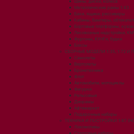
Шины, диски, колеса
Металлические рамы 1:43
Баки, ящики, рессиверы
Кабины, бамперы, обтекате
Бортовые платформы, кузов
Лесовозные надстройки, КМ
Фургоны, КУНГи, будки
Боксы
СБОРНЫЕ МОДЕЛИ 1:35, 1:72 И
Самолеты
Вертолеты
Бронетехника
Флот
Автомобили, мотоциклы
Фигурки
Рельсовые
Диорамы
Афтемаркет
Подарочные наборы
ТЕХНИКА И ПОСТРОЙКИ 1:87 (H0
Локомотивы
Стартовые наборы