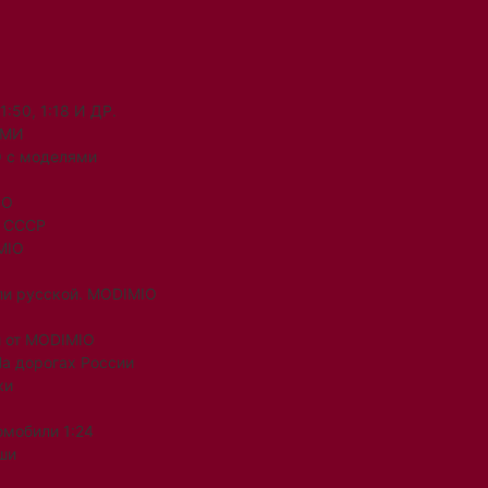
50, 1:18 И ДР.
ЯМИ
 с моделями
IO
и СССР
MIO
ли русской. MODIMIO
 от MODIMIO
На дорогах России
ки
омобили 1:24
ши