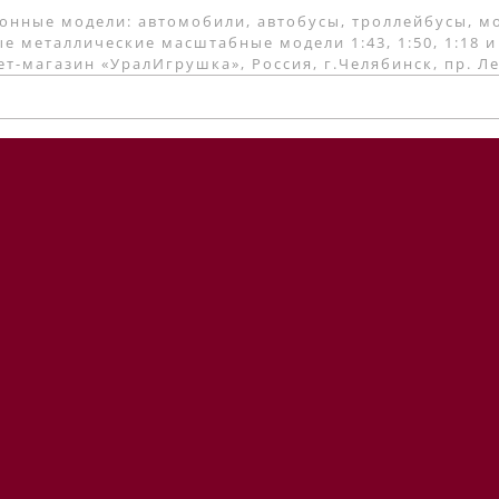
онные модели: автомобили, автобусы, троллейбусы, м
е металлические масштабные модели 1:43, 1:50, 1:18 и
т-магазин «УралИгрушка», Россия, г.Челябинск, пр. Л