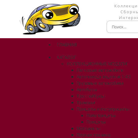
Коллекци
Сборны
Интерне
ГЛАВНАЯ
КАТАЛОГ
КОЛЛЕКЦИОННЫЕ МОДЕЛИ
Легковые автомобили
Автопоезда (сцепки) 1:43
Грузовые автомобили
Автобусы
Троллейбусы
Трамваи
Прицепы и полуприцепы
Полуприцепы
Прицепы
Мотоциклы
Прочая техника