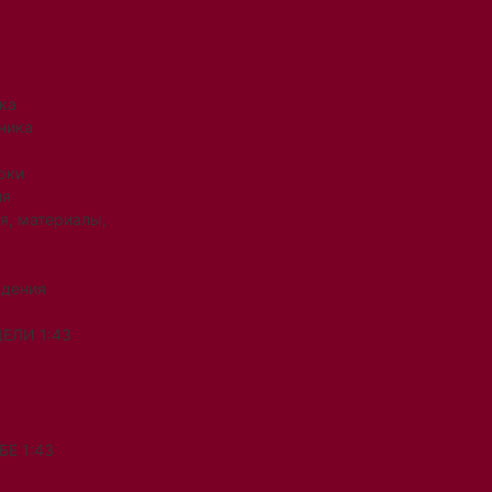
ка
ника
рки
ия
я, материалы,
ждения
ЕЛИ 1:43
Е 1:43