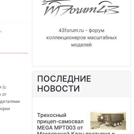
43forum.ru - форум
.
коллекционеров масштабных
моделей
ПОСЛЕДНИЕ
НОВОСТИ
 (с
 от
 деталями
борки
Трехосный
прицеп-самосвал
MEGA MPT003 от
Мастерской Клен поступил в