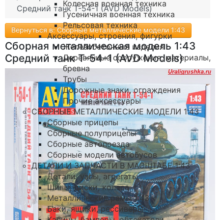
Колесная военная техника
Средний танк Т-54-1 (AVD Models)
Гусеничная военная техника
Рельсовая техника
Вернуться в: Сборные металлические модели 1:43
Аксессуары, строения, фигурки
Сборная металлическая модель 1:43
Железобетонные изделия
Средний танк Т-54-1 (AVD Models)
Деревянные сооружения, материалы,
бревна
Трубы
Дорожные знаки, ограждения
Прочие аксессуары
СБОРНЫЕ МЕТАЛЛИЧЕСКИЕ МОДЕЛИ 1:43
Сборные прицепы
Сборные полуприцепы
Сборные автопоезда
Сборные модели автобусов
ДЕТАЛИ И ЗАПЧАСТИ В МАСШТАБЕ 1:43
Детали, узлы, агрегаты
Шины, диски, колеса
Металлические рамы 1:43
Баки, ящики, рессиверы
Кабины, бамперы, обтекатели