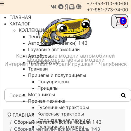
+7-953-110-60-00
+7-951-773-74-00
ГЛАВНАЯ
0
КАТАЛОГ
КОЛЛЕКЦИОННЫЕ МОДЕЛИ
Легковые автомобили
Автопоезда (сцепки) 1:43
Грузовые автомобили
Коллекционные модели автомобилей
Автобусы
сборные масштабные модели
Троллейбусы
Интернет-магазин «УралИгрушка» - Челябинск
Трамваи
Прицепы и полуприцепы
Полуприцепы
Прицепы
Мотоциклы
Прочая техника
Гусеничные тракторы
Колесные тракторы
ГЛАВНАЯ
Строительная техника
Сборные металлические модели 1:43
Гусеничная техника
Сборная металлическая модель 1:43