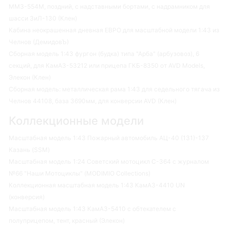
ММЗ-554М, поздний, с надставными бортами, с надрамником для
шасси ЗиЛ-130 (Клен)
Кабина неокрашенная дневная ЕВРО для масштабной модели 1:43 из
Челнов (ДемидовЪ)
Сборная модель 1:43 фургон (будка) типа "Арба" (арбузовоз), 6
секций, для КамАЗ-53212 или прицепа ГКБ-8350 от AVD Models,
Элекон (Клен)
Сборная модель: металлическая рама 1:43 для седельного тягача из
Челнов 44108, база 3690мм, для конверсии AVD (Клен)
Коллекционные модели
Масштабная модель 1:43 Пожарный автомобиль АЦ-40 (131)-137
Казань (SSM)
Масштабная модель 1:24 Советский мотоцикл С-364 с журналом
№66 "Наши Мотоциклы" (MODIMIO Collections)
Коллекционная масштабная модель 1:43 КамАЗ-4410 UN
(конверсия)
Масштабная модель 1:43 КамАЗ-5410 с обтекателем с
полуприцепом, тент, красный (Элекон)