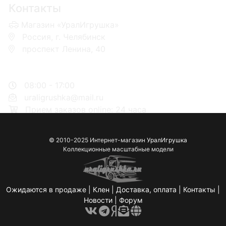
Контакты
Магазин «УралИгрушка»
Россия, г. Челябинск
проспект Ленина, 40
+7 953-110-60-00
+7-951-773-74-00
08:00 - 17:00
uraligrushka@mail.ru
Прием заказов online: 24 часа
© 2010-2025 Интернет-магазин
УралИгрушка
Коллекционные масштабные модели
Ожидаются в продаже
|
Клен
|
Доставка, оплата
|
Контакты
|
Новости
|
Форум