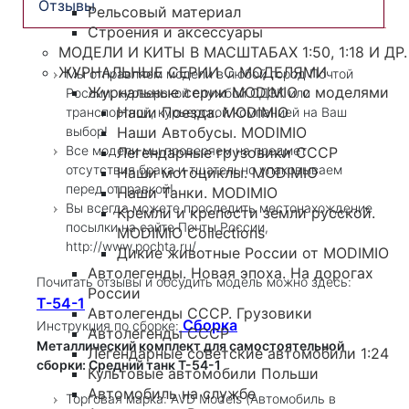
Отзывы
Рельсовый материал
Строения и аксессуары
МОДЕЛИ И КИТЫ В МАСШТАБАХ 1:50, 1:18 И ДР.
ЖУРНАЛЬНЫЕ СЕРИИ С МОДЕЛЯМИ
Мы отправляем модели в любой город Почтой
Журнальные серии MODIMIO с моделями
России, курьерской службой СДЭК или
Наши Поезда. MODIMIO
транспортной, курьерской компанией на Ваш
Наши Автобусы. MODIMIO
выбор!
Все модели мы проверяем на предмет
Легендарные грузовики СССР
отсутствия брака и тщательно упаковываем
Наши мотоциклы. MODIMIO
перед отправкой!
Наши Танки. MODIMIO
Вы всегда можете проследить местонахождение
Кремли и крепости земли русской.
посылки на сайте Почты России,
MODIMIO Collections
http://www.pochta.ru/
Дикие животные России от MODIMIO
Автолегенды. Новая эпоха. На дорогах
Почитать отзывы и обсудить модель можно здесь:
России
Т-54-1
Автолегенды СССР. Грузовики
Сборка
Инструкция по сборке:
Автолегенды СССР
Металлический комплект для самостоятельной
Легендарные советские автомобили 1:24
сборки: Средний танк Т-54-1
Культовые автомобили Польши
Автомобиль на службе
Торговая марка: AVD Models (Автомобиль в