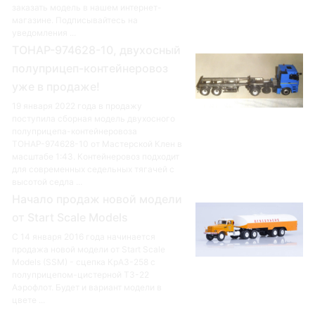
заказать модель в нашем интернет-
магазине. Подписывайтесь на
уведомления ...
ТОНАР-974628-10, двухосный
полуприцеп-контейнеровоз
уже в продаже!
19 января 2022 года в продажу
поступила сборная модель двухосного
полуприцепа-контейнеровоза
ТОНАР-974628-10 от Мастерской Клен в
масштабе 1:43. Контейнеровоз подходит
для современных седельных тягачей с
высотой седла ...
Начало продаж новой модели
от Start Scale Models
С 14 января 2016 года начинается
продажа новой модели от Start Scale
Models (SSM) - сцепка КрАЗ-258 с
полуприцепом-цистерной ТЗ-22
Аэрофлот. Будет и вариант модели в
цвете ...