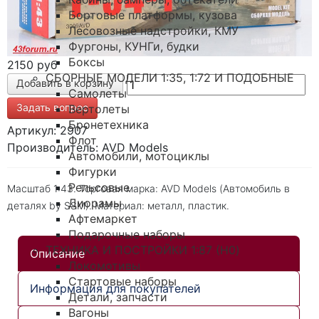
Бортовые платформы, кузова
Лесовозные надстройки, КМУ
Фургоны, КУНГи, будки
Боксы
2150 руб
СБОРНЫЕ МОДЕЛИ 1:35, 1:72 И ПОДОБНЫЕ
Самолеты
Задать вопрос
Вертолеты
Бронетехника
Артикул: 2907
Флот
Производитель: AVD Models
Автомобили, мотоциклы
Фигурки
Рельсовые
Масштаб 1:43. Торговая марка: AVD Models (Автомобиль в
Диорамы
деталях by SSM). Материал: металл, пластик.
Афтемаркет
Подарочные наборы
ТЕХНИКА И ПОСТРОЙКИ 1:87 (H0)
Описание
Локомотивы
Стартовые наборы
Информация для покупателей
Детали, запчасти
Вагоны