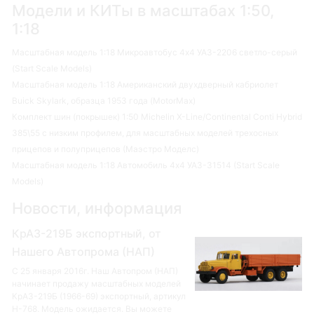
Модели и КИТы в масштабах 1:50,
1:18
Масштабная модель 1:18 Микроавтобус 4х4 УАЗ-2206 светло-серый
(Start Scale Models)
Масштабная модель 1:18 Американский двухдверный кабриолет
Buick Skylark, образца 1953 года (MotorMax)
Комплект шин (покрышек) 1:50 Michelin X-Line/Continental Conti Hybrid
385\55 с низким профилем, для масштабных моделей трехосных
прицепов и полуприцепов (Маэстро Моделс)
Масштабная модель 1:18 Автомобиль 4х4 УАЗ-31514 (Start Scale
Models)
Новости, информация
КрАЗ-219Б экспортный, от
Нашего Автопрома (НАП)
С 25 января 2016г. Наш Автопром (НАП)
начинает продажу масштабных моделей
КрАЗ-219Б (1966-69) экспортный, артикул
Н-768. Модель ожидается. Вы можете