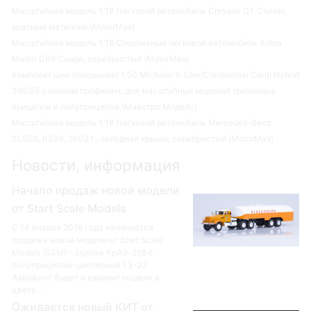
Масштабная модель 1:18 Легковой автомобиль Chrysler GT Cruiser,
красный металлик (MotorMax)
Масштабная модель 1:18 Спортивный легковой автомобиль Aston
Martin DB9 Coupe, серебристый (MotorMax)
Комплект шин (покрышек) 1:50 Michelin X-Line/Continental Conti Hybrid
385\55 с низким профилем, для масштабных моделей трехосных
прицепов и полуприцепов (Маэстро Моделс)
Масштабная модель 1:18 Легковой автомобиль Mercedes-Benz
SL500, R230, 2002 г., складная крыша, серебристый (MotorMax)
Новости, информация
Начало продаж новой модели
от Start Scale Models
С 14 января 2016 года начинается
продажа новой модели от Start Scale
Models (SSM) - сцепка КрАЗ-258 с
полуприцепом-цистерной ТЗ-22
Аэрофлот. Будет и вариант модели в
цвете ...
Ожидается новый КИТ от