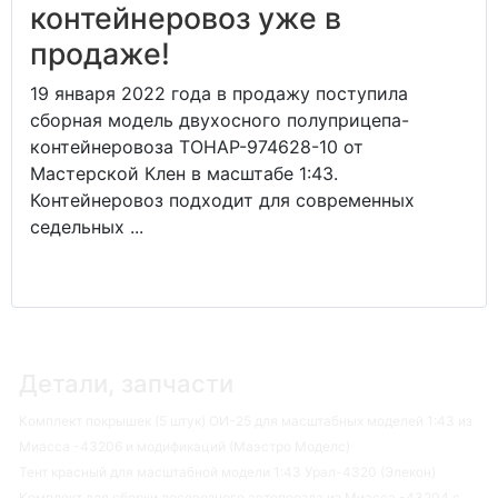
контейнеровоз уже в
продаже!
19 января 2022 года в продажу поступила
сборная модель двухосного полуприцепа-
контейнеровоза ТОНАР-974628-10 от
Мастерской Клен в масштабе 1:43.
Контейнеровоз подходит для современных
седельных ...
Детали, запчасти
Комплект покрышек (5 штук) ОИ-25 для масштабных моделей 1:43 из
Миасса -43206 и модификаций (Маэстро Моделс)
Тент красный для масштабной модели 1:43 Урал-4320 (Элекон)
Комплект для сборки лесовозного автопоезда из Миасса -43204 с