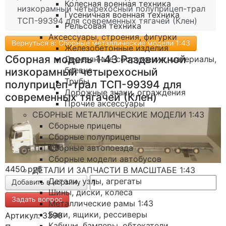
Колесная военная техника
низкорамный четырехосный полуприцеп-трал
Гусеничная военная техника
ТСП-99394 для современных тягачей (Клен)
Рельсовая техника
Аксессуары, строения, фигурки
Вернуться в: Сборные металлические модели 1:43
Железобетонные изделия
Сборная модель 1:43 Раздвижной
Деревянные сооружения, материалы,
бревна
низкорамный четырехосный
Трубы
полуприцеп-трал ТСП-99394 для
Дорожные знаки, ограждения
современных тягачей (Клен)
Прочие аксессуары
СБОРНЫЕ МЕТАЛЛИЧЕСКИЕ МОДЕЛИ 1:43
Сборные прицепы
Сборные полуприцепы
Сборные автопоезда
Сборные модели автобусов
4450 руб
ДЕТАЛИ И ЗАПЧАСТИ В МАСШТАБЕ 1:43
Детали, узлы, агрегаты
Шины, диски, колеса
Задать вопрос
Металлические рамы 1:43
Баки, ящики, рессиверы
Артикул: 3390
Кабины, бамперы, обтекатели