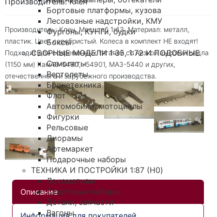
Производитель: Клен
Бортовые платформы, кузова
Лесовозные надстройки, КМУ
Производитель: Клен. Масштаб 1:43. Материал: металл,
Фургоны, КУНГи, будки
пластик. Цвет серебристый. Колеса в комплект НЕ входят!
Боксы
СБОРНЫЕ МОДЕЛИ 1:35, 1:72 И ПОДОБНЫЕ
Подходит для современных тягачей со низкой высотой седла
Самолеты
(1150 мм) КамАЗ-5490, -54901, МАЗ-5440 и других,
Вертолеты
отечественного и зарубежного производства.
Бронетехника
Флот
Автомобили, мотоциклы
Фигурки
Рельсовые
Диорамы
Афтемаркет
Подарочные наборы
ТЕХНИКА И ПОСТРОЙКИ 1:87 (H0)
Локомотивы
Стартовые наборы
Описание
Детали, запчасти
Вагоны
Информация для покупателей