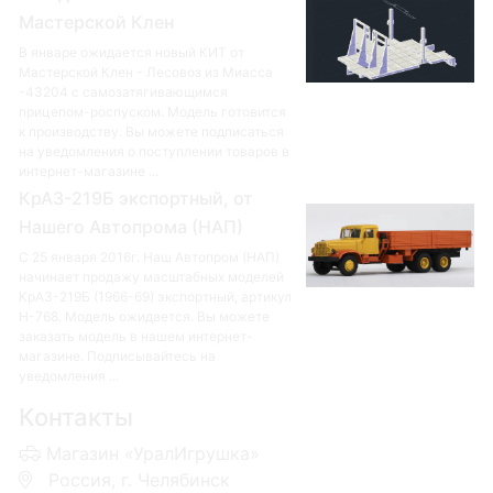
Мастерской Клен
В январе ожидается новый КИТ от
Мастерской Клен - Лесовоз из Миасса
-43204 с самозатягивающимся
прицепом-роспуском. Модель готовится
к производству. Вы можете подписаться
на уведомления о поступлении товаров в
интернет-магазине ...
КрАЗ-219Б экспортный, от
Нашего Автопрома (НАП)
С 25 января 2016г. Наш Автопром (НАП)
начинает продажу масштабных моделей
КрАЗ-219Б (1966-69) экспортный, артикул
Н-768. Модель ожидается. Вы можете
заказать модель в нашем интернет-
магазине. Подписывайтесь на
уведомления ...
Контакты
Магазин «УралИгрушка»
Россия, г. Челябинск