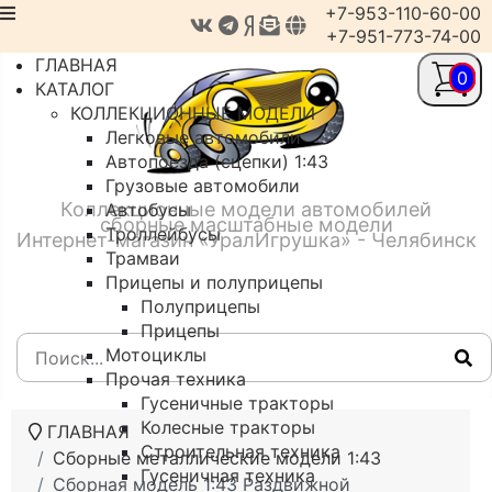
+7-953-110-60-00
+7-951-773-74-00
ГЛАВНАЯ
0
КАТАЛОГ
КОЛЛЕКЦИОННЫЕ МОДЕЛИ
Легковые автомобили
Автопоезда (сцепки) 1:43
Грузовые автомобили
Коллекционные модели автомобилей
Автобусы
сборные масштабные модели
Троллейбусы
Интернет-магазин «УралИгрушка» - Челябинск
Трамваи
Прицепы и полуприцепы
Полуприцепы
Прицепы
Мотоциклы
Прочая техника
Гусеничные тракторы
Колесные тракторы
ГЛАВНАЯ
Строительная техника
Сборные металлические модели 1:43
Гусеничная техника
Сборная модель 1:43 Раздвижной