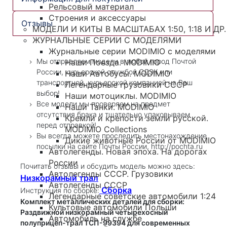
Рельсовый материал
Строения и аксессуары
Отзывы
МОДЕЛИ И КИТЫ В МАСШТАБАХ 1:50, 1:18 И ДР.
ЖУРНАЛЬНЫЕ СЕРИИ С МОДЕЛЯМИ
Журнальные серии MODIMIO с моделями
Мы отправляем модели в любой город Почтой
Наши Поезда. MODIMIO
России, курьерской службой СДЭК или
Наши Автобусы. MODIMIO
транспортной, курьерской компанией на Ваш
Легендарные грузовики СССР
выбор!
Наши мотоциклы. MODIMIO
Все модели мы проверяем на предмет
Наши Танки. MODIMIO
отсутствия брака и тщательно упаковываем
Кремли и крепости земли русской.
перед отправкой!
MODIMIO Collections
Вы всегда можете проследить местонахождение
Дикие животные России от MODIMIO
посылки на сайте Почты России, http://pochta.ru
Автолегенды. Новая эпоха. На дорогах
России
Почитать отзывы и обсудить модель можно здесь:
Автолегенды СССР. Грузовики
Низкорамный трал
Автолегенды СССР
Сборка
Инструкция по сборке:
Легендарные советские автомобили 1:24
Комплект металлических деталей для сборки:
Культовые автомобили Польши
Раздвижной низкорамный четырехосный
Автомобиль на службе
полуприцеп-трал ТСП-99394 для современных