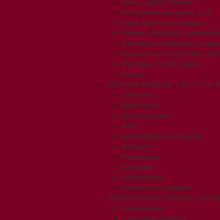
Шины, диски, колеса
Металлические рамы 1:43
Баки, ящики, рессиверы
Кабины, бамперы, обтекате
Бортовые платформы, кузов
Лесовозные надстройки, КМ
Фургоны, КУНГи, будки
Боксы
СБОРНЫЕ МОДЕЛИ 1:35, 1:72 И
Самолеты
Вертолеты
Бронетехника
Флот
Автомобили, мотоциклы
Фигурки
Рельсовые
Диорамы
Афтемаркет
Подарочные наборы
ТЕХНИКА И ПОСТРОЙКИ 1:87 (H0
Локомотивы
Стартовые наборы