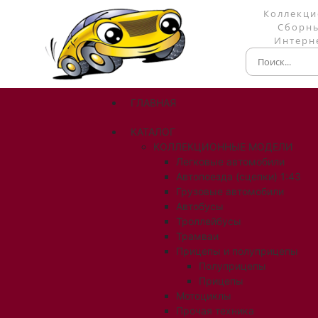
Коллекци
Сборны
Интерне
ГЛАВНАЯ
КАТАЛОГ
КОЛЛЕКЦИОННЫЕ МОДЕЛИ
Легковые автомобили
Автопоезда (сцепки) 1:43
Грузовые автомобили
Автобусы
Троллейбусы
Трамваи
Прицепы и полуприцепы
Полуприцепы
Прицепы
Мотоциклы
Прочая техника