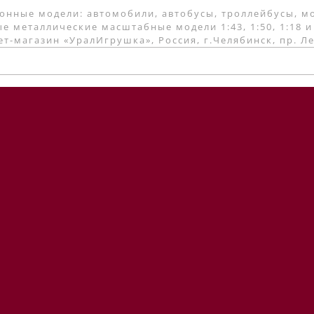
онные модели: автомобили, автобусы, троллейбусы, м
е металлические масштабные модели 1:43, 1:50, 1:18 и
т-магазин «УралИгрушка», Россия, г.Челябинск, пр. Л