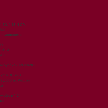
50, 1:18 И ДР.
ЯМИ
 с моделями
IO
и СССР
MIO
ли русской. MODIMIO
 от MODIMIO
На дорогах России
ки
омобили 1:24
ши