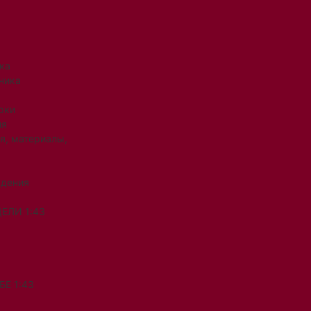
ка
ника
рки
ия
я, материалы,
ждения
ЕЛИ 1:43
Е 1:43