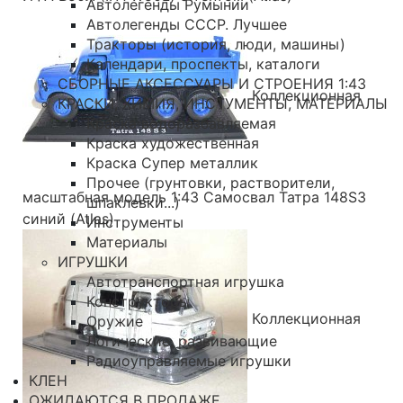
Автолегенды Румынии
Автолегенды СССР. Лучшее
Тракторы (история, люди, машины)
Календари, проспекты, каталоги
СБОРНЫЕ АКСЕССУАРЫ И СТРОЕНИЯ 1:43
Коллекционная
КРАСКИ, ХИМИЯ, ИНСТУМЕНТЫ, МАТЕРИАЛЫ
Краска водоразбавляемая
Краска художественная
Краска Супер металлик
Прочее (грунтовки, растворители,
масштабная модель 1:43 Самосвал Татра 148S3
шпаклевки...)
синий (Atlas)
Инструменты
Материалы
ИГРУШКИ
Автотранспортная игрушка
Конструкторы
Коллекционная
Оружие
Логические, развивающие
Радиоуправляемые игрушки
КЛЕН
ОЖИДАЮТСЯ В ПРОДАЖЕ