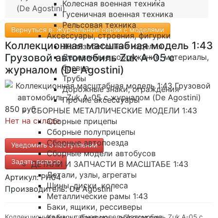
Колесная военная техника
(De Agostini)
Гусеничная военная техника
Рельсовая техника
Вернуться в: Журнальные серии с моделями
Аксессуары, строения, фигурки
Коллекционная масштабная модель 1:43
Железобетонные изделия
Грузовой автомобиль Zuk A-05 с
Деревянные сооружения, материалы,
бревна
журналом (De Agostini)
Трубы
Дорожные знаки, ограждения
Прочие аксессуары
850 руб
СБОРНЫЕ МЕТАЛЛИЧЕСКИЕ МОДЕЛИ 1:43
Нет на складе
Сборные прицепы
Сборные полуприцепы
Сборные автопоезда
Уведомить о поступлении
Сборные модели автобусов
Задать вопрос
ДЕТАЛИ И ЗАПЧАСТИ В МАСШТАБЕ 1:43
Детали, узлы, агрегаты
Артикул: Pl104
Шины, диски, колеса
Производитель: De Agostini
Металлические рамы 1:43
Баки, ящики, рессиверы
Кабины, бамперы, обтекатели
Коллекционная масштабная модель Автомобиль Zuk A-05 с