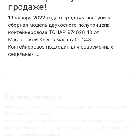
продаже!
19 января 2022 года в продажу поступила
сборная модель двухосного полуприцепа-
контейнеровоза ТОНАР-974628-10 от
Мастерской Клен в масштабе 1:43.
Контейнеровоз подходит для современных
седельных ...
Детали, запчасти
Одинарная кабина для масштабных моделей 1:43 6х6 4х4 Миасский
Некст, Next (Мастерская)
Пенал для двух огнетушителей 1:43 для прицепов и полуприцепов
МАЗ, ЧМЗАП,ОдАЗ, ГКБ, ТОНАР, ТСМ, Hartung, Grunwald, Meusburger,
GutTrailer и других (ДемидовЪ)