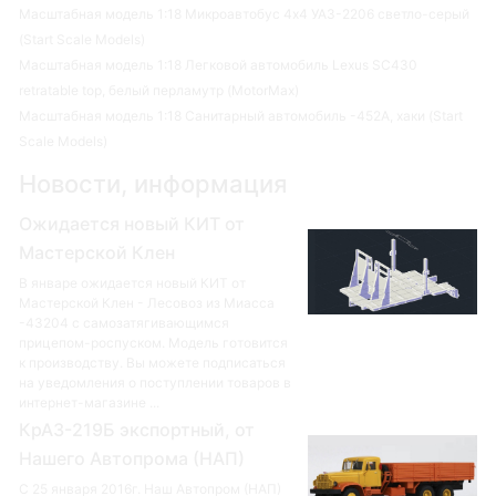
Масштабная модель 1:18 Микроавтобус 4х4 УАЗ-2206 светло-серый
(Start Scale Models)
Масштабная модель 1:18 Легковой автомобиль Lexus SC430
retratable top, белый перламутр (MotorMax)
Масштабная модель 1:18 Санитарный автомобиль -452А, хаки (Start
Scale Models)
Новости, информация
Ожидается новый КИТ от
Мастерской Клен
В январе ожидается новый КИТ от
Мастерской Клен - Лесовоз из Миасса
-43204 с самозатягивающимся
прицепом-роспуском. Модель готовится
к производству. Вы можете подписаться
на уведомления о поступлении товаров в
интернет-магазине ...
КрАЗ-219Б экспортный, от
Нашего Автопрома (НАП)
С 25 января 2016г. Наш Автопром (НАП)