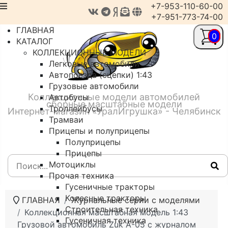
+7-953-110-60-00
+7-951-773-74-00
ГЛАВНАЯ
0
КАТАЛОГ
КОЛЛЕКЦИОННЫЕ МОДЕЛИ
Легковые автомобили
Автопоезда (сцепки) 1:43
Грузовые автомобили
Коллекционные модели автомобилей
Автобусы
сборные масштабные модели
Троллейбусы
Интернет-магазин «УралИгрушка» - Челябинск
Трамваи
Прицепы и полуприцепы
Полуприцепы
Прицепы
Мотоциклы
Прочая техника
Гусеничные тракторы
Колесные тракторы
ГЛАВНАЯ
Журнальные серии с моделями
Строительная техника
Коллекционная масштабная модель 1:43
Гусеничная техника
Грузовой автомобиль Zuk A-05 с журналом