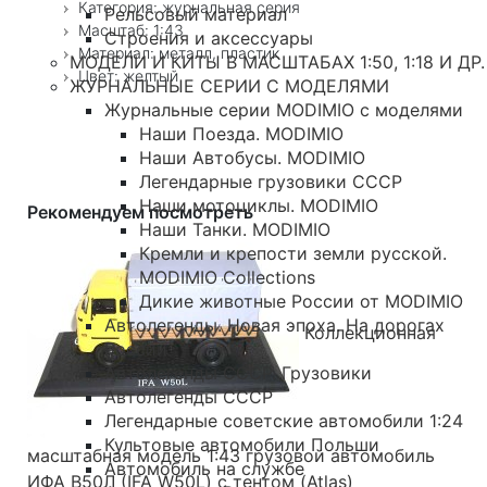
Категория: журнальная серия
Рельсовый материал
Масштаб: 1:43
Строения и аксессуары
Материал: металл, пластик
МОДЕЛИ И КИТЫ В МАСШТАБАХ 1:50, 1:18 И ДР.
Цвет: желтый
ЖУРНАЛЬНЫЕ СЕРИИ С МОДЕЛЯМИ
Журнальные серии MODIMIO с моделями
Наши Поезда. MODIMIO
Наши Автобусы. MODIMIO
Легендарные грузовики СССР
Наши мотоциклы. MODIMIO
Рекомендуем посмотреть
Наши Танки. MODIMIO
Кремли и крепости земли русской.
MODIMIO Collections
Дикие животные России от MODIMIO
Автолегенды. Новая эпоха. На дорогах
Коллекционная
России
Автолегенды СССР. Грузовики
Автолегенды СССР
Легендарные советские автомобили 1:24
Культовые автомобили Польши
масштабная модель 1:43 грузовой автомобиль
Автомобиль на службе
ИФА В50Л (IFA W50L) с тентом (Atlas)