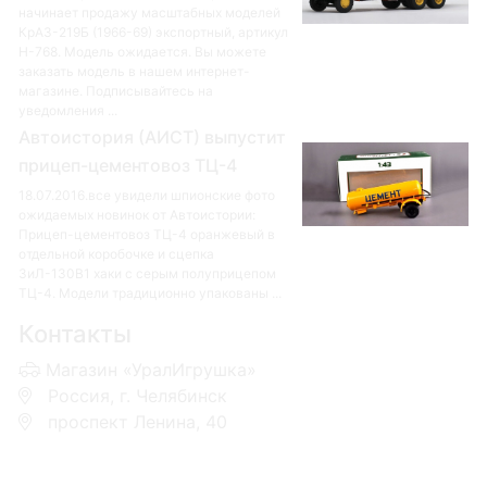
начинает продажу масштабных моделей
КрАЗ-219Б (1966-69) экспортный, артикул
Н-768. Модель ожидается. Вы можете
заказать модель в нашем интернет-
магазине. Подписывайтесь на
уведомления ...
Автоистория (АИСТ) выпустит
прицеп-цементовоз ТЦ-4
18.07.2016.все увидели шпионские фото
ожидаемых новинок от Автоистории:
Прицеп-цементовоз ТЦ-4 оранжевый в
отдельной коробочке и сцепка
ЗиЛ-130В1 хаки с серым полуприцепом
ТЦ-4. Модели традиционно упакованы ...
Контакты
Магазин «УралИгрушка»
Россия, г. Челябинск
проспект Ленина, 40
+7 953-110-60-00
+7-951-773-74-00