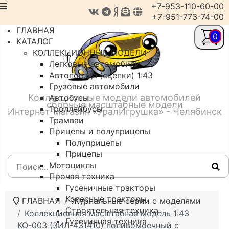
+7-953-110-60-00
+7-951-773-74-00
ГЛАВНАЯ
0
КАТАЛОГ
КОЛЛЕКЦИОННЫЕ МОДЕЛИ
Легковые автомобили
Автопоезда (сцепки) 1:43
Грузовые автомобили
Коллекционные модели автомобилей
Автобусы
сборные масштабные модели
Троллейбусы
Интернет-магазин «УралИгрушка» - Челябинск
Трамваи
Прицепы и полуприцепы
Полуприцепы
Прицепы
Мотоциклы
Прочая техника
Гусеничные тракторы
Колесные тракторы
ГЛАВНАЯ
Журнальные серии с моделями
Строительная техника
Коллекционная масштабная модель 1:43
Гусеничная техника
КО-003 (ЗИЛ-431410) поливомоечный с