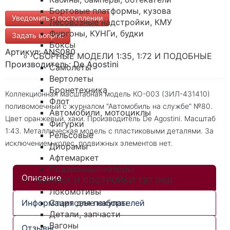
Бортовые платформы, кузова
Уведомить о поступлении
Лесовозные надстройки, КМУ
Фургоны, КУНГи, будки
Задать вопрос
Боксы
Артикул: ANS080
СБОРНЫЕ МОДЕЛИ 1:35, 1:72 И ПОДОБНЫЕ
Производитель: De Agostini
Самолеты
Вертолеты
Бронетехника
Коллекционная масштабная модель КО-003 (ЗИЛ-431410)
Флот
поливомоечный с журналом "Автомобиль на службе" №80.
Автомобили, мотоциклы
Цвет оранжевый, хаки. Производитель De Agostini. Масштаб
Фигурки
1:43. Металлическая модель с пластиковыми деталями. За
Рельсовые
исключением колес, подвижных элементов нет.
Диорамы
Афтемаркет
Подарочные наборы
Описание
ТЕХНИКА И ПОСТРОЙКИ 1:87 (H0)
Локомотивы
Информация для покупателей
Стартовые наборы
Детали, запчасти
Вагоны
Отзывы