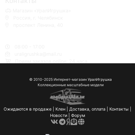
Контакты
Магазин «УралИгрушка»
Россия, г. Челябинск
проспект Ленина, 40
+7 953-110-60-00
+7-951-773-74-00
08:00 - 17:00
uraligrushka@mail.ru
Прием заказов online: 24 часа
© 2010-2025 Интернет-магазин
УралИгрушка
Коллекционные масштабные модели
Ожидаются в продаже
|
Клен
|
Доставка, оплата
|
Контакты
|
Новости
|
Форум