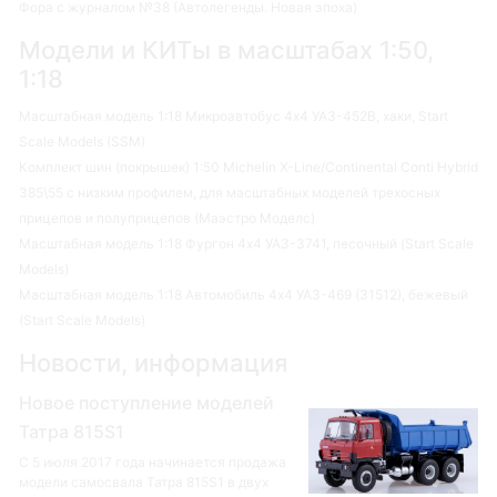
Фора с журналом №38 (Автолегенды. Новая эпоха)
Модели и КИТы в масштабах 1:50,
1:18
Масштабная модель 1:18 Микроавтобус 4х4 УАЗ-452В, хаки, Start
Scale Models (SSM)
Комплект шин (покрышек) 1:50 Michelin X-Line/Continental Conti Hybrid
385\55 с низким профилем, для масштабных моделей трехосных
прицепов и полуприцепов (Маэстро Моделс)
Масштабная модель 1:18 Фургон 4х4 УАЗ-3741, песочный (Start Scale
Models)
Масштабная модель 1:18 Автомобиль 4х4 УАЗ-469 (31512), бежевый
(Start Scale Models)
Новости, информация
Новое поступление моделей
Татра 815S1
С 5 июля 2017 года начинается продажа
модели самосвала Татра 815S1 в двух