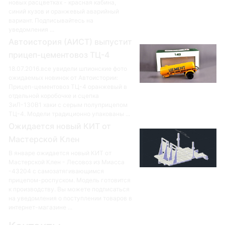
новых расцветках - красная кабина,
синий кузов и оранжевый аварийный
вариант. Подписывайтесь на
уведомления ...
Автоистория (АИСТ) выпустит
прицеп-цементовоз ТЦ-4
18.07.2016.все увидели шпионские фото
ожидаемых новинок от Автоистории:
Прицеп-цементовоз ТЦ-4 оранжевый в
отдельной коробочке и сцепка
ЗиЛ-130В1 хаки с серым полуприцепом
ТЦ-4. Модели традиционно упакованы ...
Ожидается новый КИТ от
Мастерской Клен
В январе ожидается новый КИТ от
Мастерской Клен - Лесовоз из Миасса
-43204 с самозатягивающимся
прицепом-роспуском. Модель готовится
к производству. Вы можете подписаться
на уведомления о поступлении товаров в
интернет-магазине ...