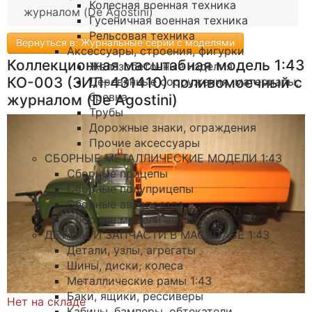
Колесная военная техника
журналом (De Agostini)
Гусеничная военная техника
Рельсовая техника
Вернуться в: Журнальные серии с моделями
Аксессуары, строения, фигурки
Коллекционная масштабная модель 1:43
Железобетонные изделия
КО-003 (ЗИЛ-431410) поливомоечный с
Деревянные сооружения, материалы,
бревна
журналом (De Agostini)
Трубы
Дорожные знаки, ограждения
Прочие аксессуары
СБОРНЫЕ МЕТАЛЛИЧЕСКИЕ МОДЕЛИ 1:43
Сборные прицепы
Сборные полуприцепы
Сборные автопоезда
Сборные модели автобусов
ДЕТАЛИ И ЗАПЧАСТИ В МАСШТАБЕ 1:43
Детали, узлы, агрегаты
Шины, диски, колеса
Металлические рамы 1:43
Баки, ящики, рессиверы
Нет на складе
Кабины, бамперы, обтекатели