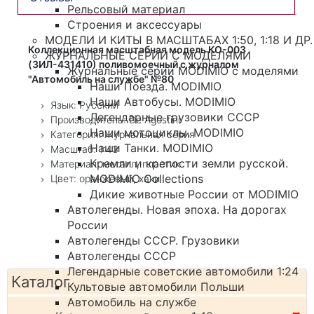
Рельсовый материал
Строения и аксессуары
МОДЕЛИ И КИТЫ В МАСШТАБАХ 1:50, 1:18 И ДР.
Коллекционная масштабная модель КО-003
ЖУРНАЛЬНЫЕ СЕРИИ С МОДЕЛЯМИ
(ЗИЛ-431410) поливомоечный с журналом
Журнальные серии MODIMIO с моделями
"Автомобиль на службе" №80
Наши Поезда. MODIMIO
Наши Автобусы. MODIMIO
Язык: Русский
Легендарные грузовики СССР
Производитель: De Agostini
Наши мотоциклы. MODIMIO
Категория: Журнальная серия
Наши Танки. MODIMIO
Масштаб: 1:43
Кремли и крепости земли русской.
Материал: металл, пластик
MODIMIO Collections
Цвет: оранжевый, хаки
Дикие животные России от MODIMIO
Автолегенды. Новая эпоха. На дорогах
России
Автолегенды СССР. Грузовики
Автолегенды СССР
Легендарные советские автомобили 1:24
Каталог
Культовые автомобили Польши
Автомобиль на службе