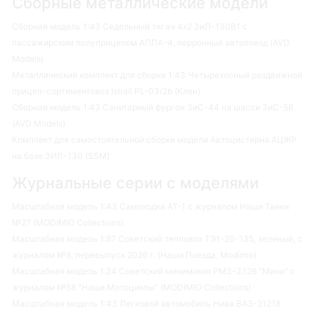
Сборные металлические модели
Сборная модель 1:43 Седельный тягач 4х2 ЗиЛ-130В1 с
пассажирским полуприцепом АППА-4, перронный автопоезд (AVD
Models)
Металлический комплект для сборки 1:43 Четырехосный раздвижной
прицеп-сортиментовоз Istrail PL-03/2b (Клен)
Сборная модель 1:43 Санитарный фургон ЗиС-44 на шасси ЗиС-5В
(AVD Models)
Комплект для самостоятельной сборки модели Автоцистерна АЦЖР
на базе ЗИЛ-130 (SSM)
Журнальные серии с моделями
Масштабная модель 1:43 Самоходка АТ-1 с журналом Наши Танки
№27 (MODIMIO Collections)
Масштабная модель 1:87 Советский тепловоз ТЭ1-20-135, зеленый, с
журналом №8, перевыпуск 2026 г. (Наши Поезда. Modimio)
Масштабная модель 1:24 Советский минимокик РМЗ-2.126 "Мини" с
журналом №58 "Наши Мотоциклы" (MODIMIO Collections)
Масштабная модель 1:43 Легковой автомобиль Нива ВАЗ-21218