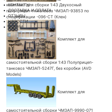
комплект для сборки 1:43 Двухосный
КОНТАКТЫ
ДОСТАВКА И ОПЛАТА
полуприцеп-тяжеловоз ЧМЗАП-93853 по
ОТЗЫВЫ
спецификации -096-СТ (Клен)
НОВОСТИ
ФОРУМ
Комплект для
самостоятельной сборки 1:43 Полуприцеп-
танковоз ЧМЗАП-5247Г, без коробки (AVD
Models)
Комплект для
самостоятельной сборки ЧМЗАП-9990-071