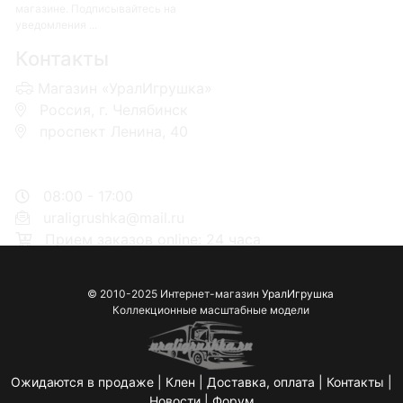
магазине. Подписывайтесь на
уведомления ...
Контакты
Магазин «УралИгрушка»
Россия, г. Челябинск
проспект Ленина, 40
+7 953-110-60-00
+7-951-773-74-00
08:00 - 17:00
uraligrushka@mail.ru
Прием заказов online: 24 часа
© 2010-2025 Интернет-магазин
УралИгрушка
Коллекционные масштабные модели
Ожидаются в продаже
|
Клен
|
Доставка, оплата
|
Контакты
|
Новости
|
Форум