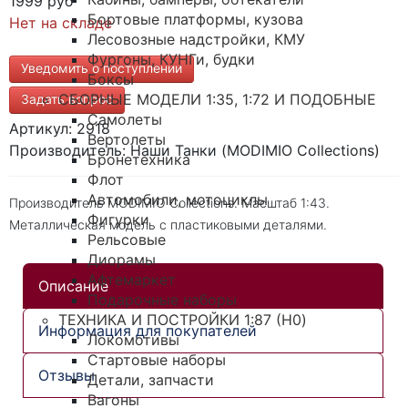
1999 руб
Бортовые платформы, кузова
Нет на складе
Лесовозные надстройки, КМУ
Фургоны, КУНГи, будки
Уведомить о поступлении
Боксы
СБОРНЫЕ МОДЕЛИ 1:35, 1:72 И ПОДОБНЫЕ
Задать вопрос
Самолеты
Артикул: 2918
Вертолеты
Производитель: Наши Танки (MODIMIO Collections)
Бронетехника
Флот
Автомобили, мотоциклы
Производитель MODIMIO Collections. Масштаб 1:43.
Фигурки
Металлическая модель с пластиковыми деталями.
Рельсовые
Диорамы
Афтемаркет
Описание
Подарочные наборы
ТЕХНИКА И ПОСТРОЙКИ 1:87 (H0)
Информация для покупателей
Локомотивы
Стартовые наборы
Отзывы
Детали, запчасти
Вагоны