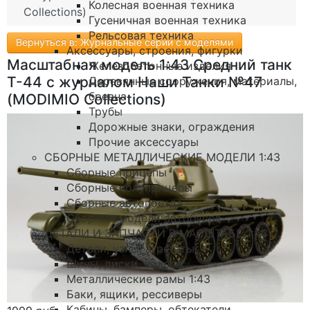
Колесная военная техника
Collections)
Гусеничная военная техника
Рельсовая техника
Вернуться в: Журнальные серии с моделями
Аксессуары, строения, фигурки
Масштабная модель 1:43 Средний танк
Железобетонные изделия
Т-44 с журналом Наши Танки №47
Деревянные сооружения, материалы,
бревна
(MODIMIO Collections)
Трубы
Дорожные знаки, ограждения
Прочие аксессуары
СБОРНЫЕ МЕТАЛЛИЧЕСКИЕ МОДЕЛИ 1:43
Сборные прицепы
Сборные полуприцепы
Сборные автопоезда
Сборные модели автобусов
ДЕТАЛИ И ЗАПЧАСТИ В МАСШТАБЕ 1:43
Детали, узлы, агрегаты
Шины, диски, колеса
Металлические рамы 1:43
Баки, ящики, рессиверы
Кабины, бамперы, обтекатели