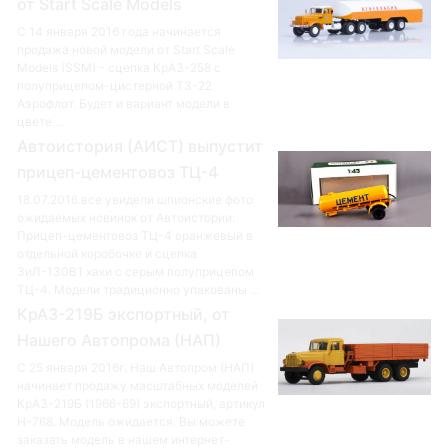
от Start Scale Models
С 14 января 2016 года начинается
продажа новой модели от Start Scale
Models (SSM) - сцепка КрАЗ-258 с
полуприцепом-цистерной ТЗ-22
Аэрофлот. Будет и вариант модели в
цвете ...
Автоистория (АИСТ) выпустит
прицеп-цементовоз ТЦ-4
18.07.2016.все увидели шпионские фото
ожидаемых новинок от Автоистории:
Прицеп-цементовоз ТЦ-4 оранжевый в
отдельной коробочке и сцепка
ЗиЛ-130В1 хаки с серым полуприцепом
ТЦ-4. Модели традиционно упакованы ...
КрАЗ-219Б экспортный, от
Нашего Автопрома (НАП)
С 25 января 2016г. Наш Автопром (НАП)
начинает продажу масштабных моделей
КрАЗ-219Б (1966-69) экспортный, артикул
Н-768. Модель ожидается. Вы можете
заказать модель в нашем интернет-