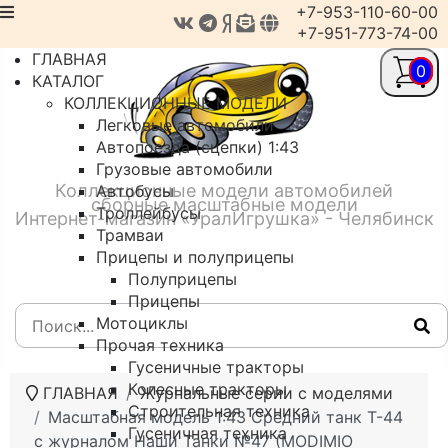
+7-953-110-60-00
+7-951-773-74-00
ГЛАВНАЯ
0
КАТАЛОГ
КОЛЛЕКЦИОННЫЕ МОДЕЛИ
Легковые автомобили
Автопоезда (сцепки) 1:43
Грузовые автомобили
Коллекционные модели автомобилей
Автобусы
сборные масштабные модели
Троллейбусы
Интернет-магазин «УралИгрушка» - Челябинск
Трамваи
Прицепы и полуприцепы
Полуприцепы
Прицепы
Мотоциклы
Прочая техника
Гусеничные тракторы
Колесные тракторы
ГЛАВНАЯ
Журнальные серии с моделями
Строительная техника
Масштабная модель 1:43 Средний танк Т-44
Гусеничная техника
с журналом Наши Танки №47 (MODIMIO