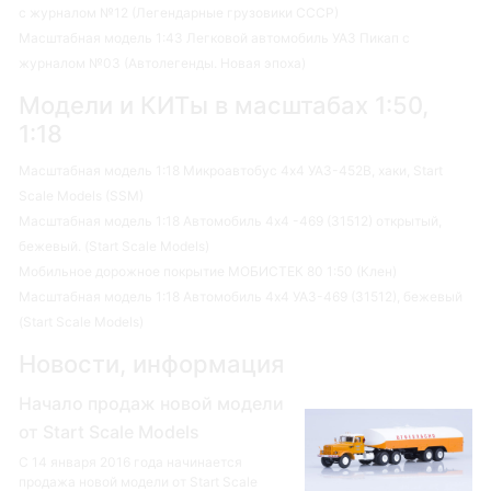
с журналом №12 (Легендарные грузовики СССР)
Масштабная модель 1:43 Легковой автомобиль УАЗ Пикап с
журналом №03 (Автолегенды. Новая эпоха)
Модели и КИТы в масштабах 1:50,
1:18
Масштабная модель 1:18 Микроавтобус 4х4 УАЗ-452В, хаки, Start
Scale Models (SSM)
Масштабная модель 1:18 Автомобиль 4х4 -469 (31512) открытый,
бежевый. (Start Scale Models)
Мобильное дорожное покрытие МОБИСТЕК 80 1:50 (Клен)
Масштабная модель 1:18 Автомобиль 4х4 УАЗ-469 (31512), бежевый
(Start Scale Models)
Новости, информация
Начало продаж новой модели
от Start Scale Models
С 14 января 2016 года начинается
продажа новой модели от Start Scale