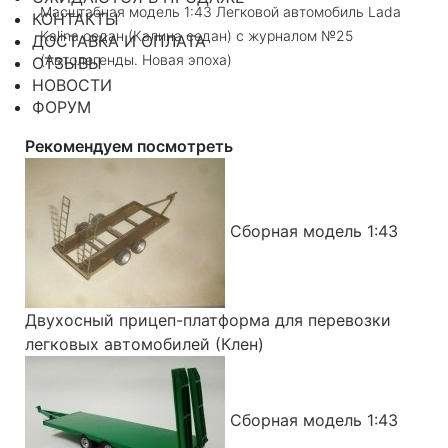
Масштабная модель 1:43 Легковой автомобиль Lada
КОНТАКТЫ
Kalina седан (Калина седан) с журналом №25
ДОСТАВКА И ОПЛАТА
(Автолегенды. Новая эпоха)
ОТЗЫВЫ
НОВОСТИ
ФОРУМ
Рекомендуем посмотреть
Сборная модель 1:43
Двухосный прицеп-платформа для перевозки
легковых автомобилей (Клен)
Сборная модель 1:43