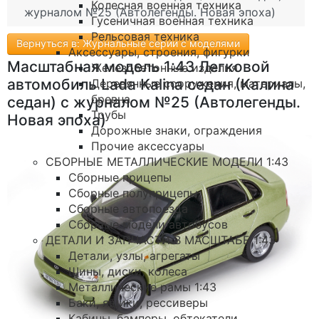
Колесная военная техника
журналом №25 (Автолегенды. Новая эпоха)
Гусеничная военная техника
Рельсовая техника
Вернуться в: Журнальные серии с моделями
Аксессуары, строения, фигурки
Масштабная модель 1:43 Легковой
Железобетонные изделия
автомобиль Lada Kalina седан (Калина
Деревянные сооружения, материалы,
бревна
седан) с журналом №25 (Автолегенды.
Трубы
Новая эпоха)
Дорожные знаки, ограждения
Прочие аксессуары
СБОРНЫЕ МЕТАЛЛИЧЕСКИЕ МОДЕЛИ 1:43
Сборные прицепы
Сборные полуприцепы
Сборные автопоезда
Сборные модели автобусов
ДЕТАЛИ И ЗАПЧАСТИ В МАСШТАБЕ 1:43
Детали, узлы, агрегаты
Шины, диски, колеса
Металлические рамы 1:43
Баки, ящики, рессиверы
Кабины, бамперы, обтекатели