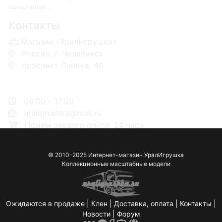
односкатных ...
Контакты
Магазин «УралИгрушка»
Россия, г. Челябинск
проспект Ленина, 40
+7 953-110-60-00
+7-951-773-74-00
08:00 - 17:00
uraligrushka@mail.ru
Прием заказов online: 24 часа
© 2010-2025 Интернет-магазин
УралИгрушка
Коллекционные масштабные модели
Ожидаются в продаже
|
Клен
|
Доставка, оплата
|
Контакты
|
Новости
|
Форум