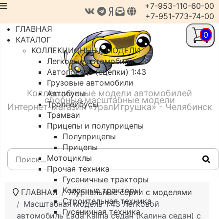
+7-953-110-60-00
+7-951-773-74-00
ГЛАВНАЯ
0
КАТАЛОГ
КОЛЛЕКЦИОННЫЕ МОДЕЛИ
Легковые автомобили
Автопоезда (сцепки) 1:43
Грузовые автомобили
Коллекционные модели автомобилей
Автобусы
сборные масштабные модели
Троллейбусы
Интернет-магазин «УралИгрушка» - Челябинск
Трамваи
Прицепы и полуприцепы
Полуприцепы
Прицепы
Мотоциклы
Прочая техника
Гусеничные тракторы
Колесные тракторы
ГЛАВНАЯ
Журнальные серии с моделями
Строительная техника
Масштабная модель 1:43 Легковой
Гусеничная техника
автомобиль Lada Kalina седан (Калина седан) с