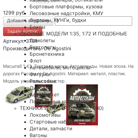
Бортовые платформы, кузова
1299 руб
Лесовозные надстройки, КМУ
Фургоны, КУНГи, будки
Боксы
Задать вопрос
СБОРНЫЕ МОДЕЛИ 1:35, 1:72 И ПОДОБНЫЕ
Самолеты
Артикул: 3761
Вертолеты
Производитель: De Agostini
Бронетехника
Флот
Масштаб 1:43. Торговая марка: Автолегенды. Новая эпоха. На
Автомобили, мотоциклы
дорогах России от De Agostini. Материал: металл, пластик.
Фигурки
Рельсовые
Модель упакована в блистер .
Диорамы
Афтемаркет
Подарочные наборы
ТЕХНИКА И ПОСТРОЙКИ 1:87 (H0)
Локомотивы
Стартовые наборы
Детали, запчасти
Вагоны