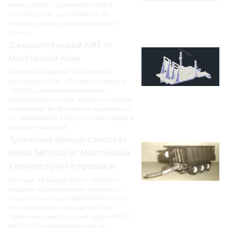
Models (SSM) - сцепка КрАЗ-258 с
полуприцепом-цистерной ТЗ-22
Аэрофлот. Будет и вариант модели в
цвете ...
Ожидается новый КИТ от
Мастерской Клен
В январе ожидается новый КИТ от
Мастерской Клен - Лесовоз из Миасса
-43204 с самозатягивающимся
прицепом-роспуском. Модель готовится
к производству. Вы можете подписаться
на уведомления о поступлении товаров в
интернет-магазине ...
Трехосный прицеп-самосвал
MEGA MPT003 от Мастерской
Клен поступил в продажу!
Сегодня, 26 января 2022 г. начались
продажи сборной модели трехосного
прицепа-самосвала MEGA MPT003 от
Мастерской Клен в масштабе 1:43.
Трехосный самосвальный прицеп MEGA
MPT003 с пневмоподвеской, на