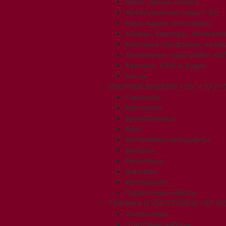
Шины, диски, колеса
Металлические рамы 1:43
Баки, ящики, рессиверы
Кабины, бамперы, обтекате
Бортовые платформы, кузов
Лесовозные надстройки, КМ
Фургоны, КУНГи, будки
Боксы
СБОРНЫЕ МОДЕЛИ 1:35, 1:72 И
Самолеты
Вертолеты
Бронетехника
Флот
Автомобили, мотоциклы
Фигурки
Рельсовые
Диорамы
Афтемаркет
Подарочные наборы
ТЕХНИКА И ПОСТРОЙКИ 1:87 (H0
Локомотивы
Стартовые наборы