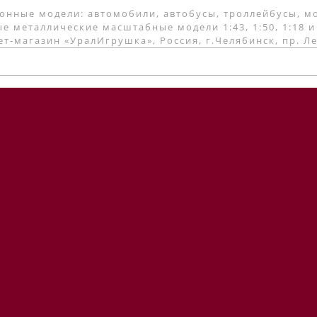
онные модели: автомобили, автобусы, троллейбусы, м
е металлические масштабные модели 1:43, 1:50, 1:18 и
т-магазин «УралИгрушка», Россия, г.Челябинск, пр. Л