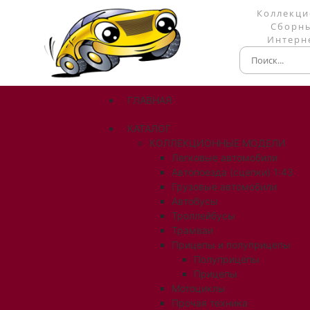
Коллекци
Сборны
Интерне
ГЛАВНАЯ
КАТАЛОГ
КОЛЛЕКЦИОННЫЕ МОДЕЛИ
Легковые автомобили
Автопоезда (сцепки) 1:43
Грузовые автомобили
Автобусы
Троллейбусы
Трамваи
Прицепы и полуприцепы
Полуприцепы
Прицепы
Мотоциклы
Прочая техника