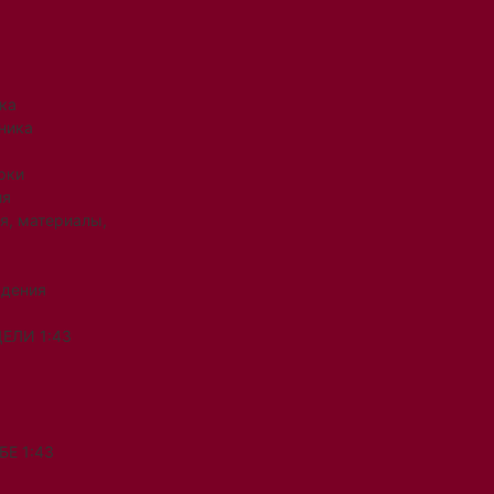
ка
ника
рки
ия
я, материалы,
ждения
ЕЛИ 1:43
Е 1:43