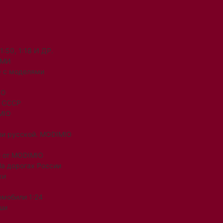
50, 1:18 И ДР.
ЯМИ
 с моделями
IO
и СССР
MIO
ли русской. MODIMIO
 от MODIMIO
На дорогах России
ки
омобили 1:24
ши