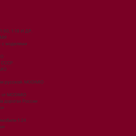
50, 1:18 И ДР.
ЯМИ
 с моделями
IO
и СССР
MIO
ли русской. MODIMIO
 от MODIMIO
На дорогах России
ки
омобили 1:24
ши