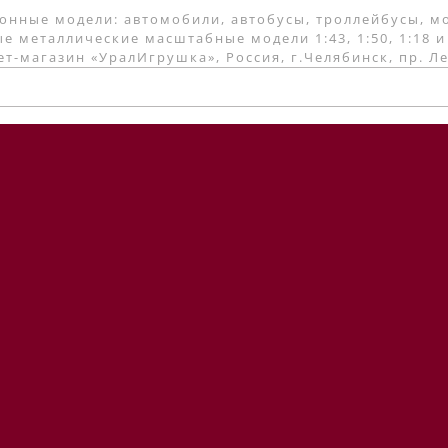
онные модели: автомобили, автобусы, троллейбусы, м
е металлические масштабные модели 1:43, 1:50, 1:18 и
т-магазин «УралИгрушка», Россия, г.Челябинск, пр. Л