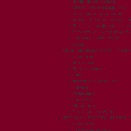
Шины, диски, колеса
Металлические рамы 1:43
Баки, ящики, рессиверы
Кабины, бамперы, обтекате
Бортовые платформы, кузов
Лесовозные надстройки, КМ
Фургоны, КУНГи, будки
Боксы
СБОРНЫЕ МОДЕЛИ 1:35, 1:72 И
Самолеты
Вертолеты
Бронетехника
Флот
Автомобили, мотоциклы
Фигурки
Рельсовые
Диорамы
Афтемаркет
Подарочные наборы
ТЕХНИКА И ПОСТРОЙКИ 1:87 (H0
Локомотивы
Стартовые наборы