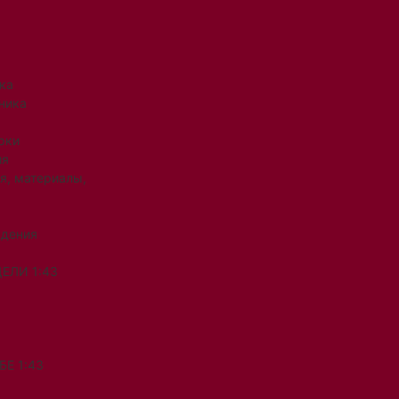
ка
ника
рки
ия
я, материалы,
ждения
ЕЛИ 1:43
Е 1:43