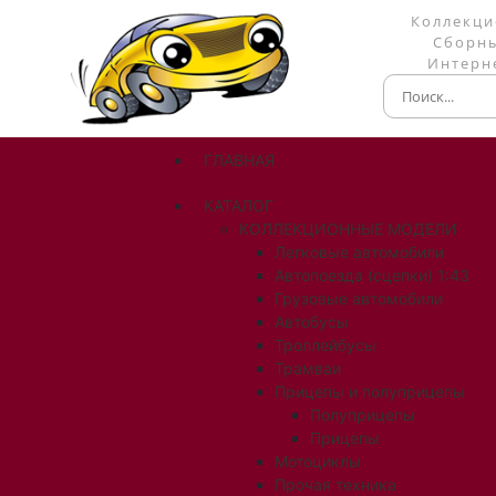
Коллекци
Сборны
Интерне
ГЛАВНАЯ
КАТАЛОГ
КОЛЛЕКЦИОННЫЕ МОДЕЛИ
Легковые автомобили
Автопоезда (сцепки) 1:43
Грузовые автомобили
Автобусы
Троллейбусы
Трамваи
Прицепы и полуприцепы
Полуприцепы
Прицепы
Мотоциклы
Прочая техника