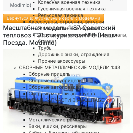
Колесная военная техника
Modimio)
Гусеничная военная техника
Рельсовая техника
Вернуться в: Журнальные серии с моделями
Аксессуары, строения, фигурки
Масштабная модель 1:87 Советский
Железобетонные изделия
тепловоз ТЭ1 с журналом №8 (Наши
Деревянные сооружения, материалы,
бревна
Поезда. Modimio)
Трубы
Дорожные знаки, ограждения
Прочие аксессуары
СБОРНЫЕ МЕТАЛЛИЧЕСКИЕ МОДЕЛИ 1:43
Сборные прицепы
Сборные полуприцепы
Сборные автопоезда
Сборные модели автобусов
ДЕТАЛИ И ЗАПЧАСТИ В МАСШТАБЕ 1:43
Детали, узлы, агрегаты
Шины, диски, колеса
Металлические рамы 1:43
Баки, ящики, рессиверы
Кабины, бамперы, обтекатели