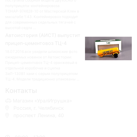
поступила сборная модель двухосного
полуприцепа-контейнеровоза
ТОНАР-974628-10 от Мастерской Клен в
масштабе 1:43. Контейнеровоз подходит
для современных седельных тягачей с
высотой седла ...
Автоистория (АИСТ) выпустит
прицеп-цементовоз ТЦ-4
18.07.2016.все увидели шпионские фото
ожидаемых новинок от Автоистории:
Прицеп-цементовоз ТЦ-4 оранжевый в
отдельной коробочке и сцепка
ЗиЛ-130В1 хаки с серым полуприцепом
ТЦ-4. Модели традиционно упакованы ...
Контакты
Магазин «УралИгрушка»
Россия, г. Челябинск
проспект Ленина, 40
+7 953-110-60-00
+7-951-773-74-00