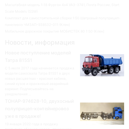
Масштабная модель 1:18 Фургон 4х4 УАЗ-3741, Почта России, Start
Scale Models (SSM)
Комплект для самостоятельной сборки 1:50 Шатровый полуприцеп-
панелевоз ЧМЗАП-938532-011 (Клен)
Мобильное дорожное покрытие МОБИСТЕК 80 1:50 (Клен)
Новости, информация
Новое поступление моделей
Татра 815S1
С 5 июля 2017 года начинается продажа
модели самосвала Татра 815S1 в двух
новых расцветках - красная кабина,
синий кузов и оранжевый аварийный
вариант. Подписывайтесь на
уведомления ...
ТОНАР-974628-10, двухосный
полуприцеп-контейнеровоз
уже в продаже!
19 января 2022 года в продажу