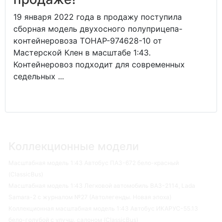
19 января 2022 года в продажу поступила
сборная модель двухосного полуприцепа-
контейнеровоза ТОНАР-974628-10 от
Мастерской Клен в масштабе 1:43.
Контейнеровоз подходит для современных
седельных ...
Коллекционные модели
Масштабная модель 1:43 Автобус ПАЗ-672 бело-красный
(ClassicBus)
Масштабная модель 1:43 Легковой автомобиль ВАЗ-2114, Lada
Samara-2 с журналом №27 (Автолегенды. Новая эпоха)
Коллекционная масштабная модель 1:43 Автобус ИКАРУС-55.13
бело-голубой с улучш. салоном (ClassicBus)