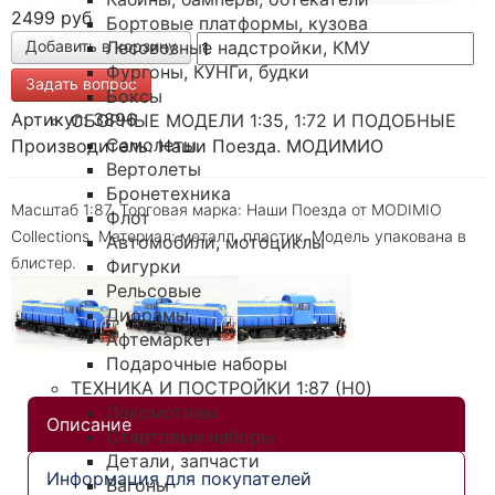
2499 руб
Бортовые платформы, кузова
Лесовозные надстройки, КМУ
Фургоны, КУНГи, будки
Задать вопрос
Боксы
Артикул: 3896
СБОРНЫЕ МОДЕЛИ 1:35, 1:72 И ПОДОБНЫЕ
Самолеты
Производитель: Наши Поезда. МОДИМИО
Вертолеты
Бронетехника
Масштаб 1:87. Торговая марка: Наши Поезда от MODIMIO
Флот
Collections. Материал: металл, пластик. Модель упакована в
Автомобили, мотоциклы
блистер.
Фигурки
Рельсовые
Диорамы
Афтемаркет
Подарочные наборы
ТЕХНИКА И ПОСТРОЙКИ 1:87 (H0)
Локомотивы
Описание
Стартовые наборы
Детали, запчасти
Информация для покупателей
Вагоны