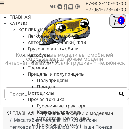
+7-953-110-60-00
+7-951-773-74-00
ГЛАВНАЯ
0
КАТАЛОГ
КОЛЛЕКЦИОННЫЕ МОДЕЛИ
Легковые автомобили
Автопоезда (сцепки) 1:43
Грузовые автомобили
Коллекционные модели автомобилей
Автобусы
сборные масштабные модели
Троллейбусы
Интернет-магазин «УралИгрушка» - Челябинск
Трамваи
Прицепы и полуприцепы
Полуприцепы
Прицепы
Мотоциклы
Прочая техника
Гусеничные тракторы
Колесные тракторы
ГЛАВНАЯ
Журнальные серии с моделями
Строительная техника
Масштабная модель 1:87 Советский
Гусеничная техника
тепловоз ТЭ1 с журналом №8 (Наши Поезда.