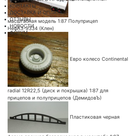
КОНТАКТЫ
ДОСТАВКА И ОПЛАТА
ОТЗЫВЫ
масштабная модель 1:87 Полуприцеп
НОВОСТИ
НефАЗ-9334 (Клен)
ФОРУМ
Евро колесо Continental
radial 12R22,5 (диск и покрышка) 1:87 для
прицепов и полуприцепов (ДемидовЪ)
Пластиковая черная