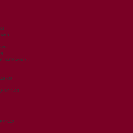
ка
ника
рки
ия
я, материалы,
ждения
ЕЛИ 1:43
Е 1:43