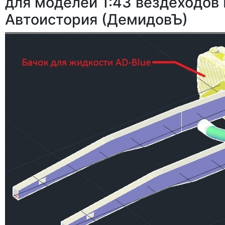
для моделей 1:43 вездеходов
Автоистория (ДемидовЪ)