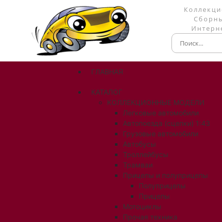
Коллекци
Сборны
Интерне
ГЛАВНАЯ
КАТАЛОГ
КОЛЛЕКЦИОННЫЕ МОДЕЛИ
Легковые автомобили
Автопоезда (сцепки) 1:43
Грузовые автомобили
Автобусы
Троллейбусы
Трамваи
Прицепы и полуприцепы
Полуприцепы
Прицепы
Мотоциклы
Прочая техника