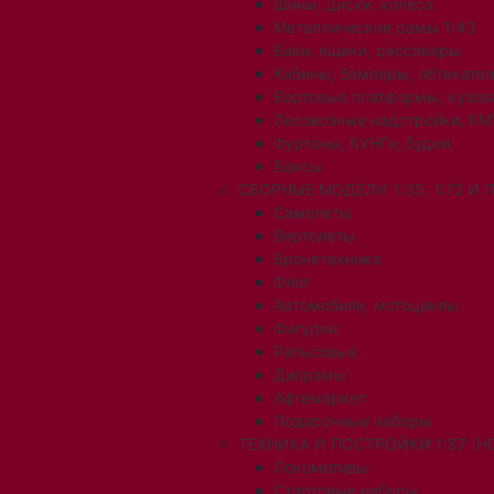
Шины, диски, колеса
Металлические рамы 1:43
Баки, ящики, рессиверы
Кабины, бамперы, обтекате
Бортовые платформы, кузов
Лесовозные надстройки, КМ
Фургоны, КУНГи, будки
Боксы
СБОРНЫЕ МОДЕЛИ 1:35, 1:72 И
Самолеты
Вертолеты
Бронетехника
Флот
Автомобили, мотоциклы
Фигурки
Рельсовые
Диорамы
Афтемаркет
Подарочные наборы
ТЕХНИКА И ПОСТРОЙКИ 1:87 (H0
Локомотивы
Стартовые наборы