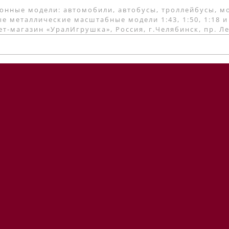
онные модели: автомобили, автобусы, троллейбусы, м
е металлические масштабные модели 1:43, 1:50, 1:18 и
т-магазин «УралИгрушка», Россия, г.Челябинск, пр. Л