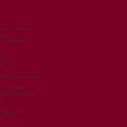
50, 1:18 И ДР.
ЯМИ
 с моделями
IO
и СССР
MIO
ли русской. MODIMIO
 от MODIMIO
На дорогах России
ки
омобили 1:24
ши