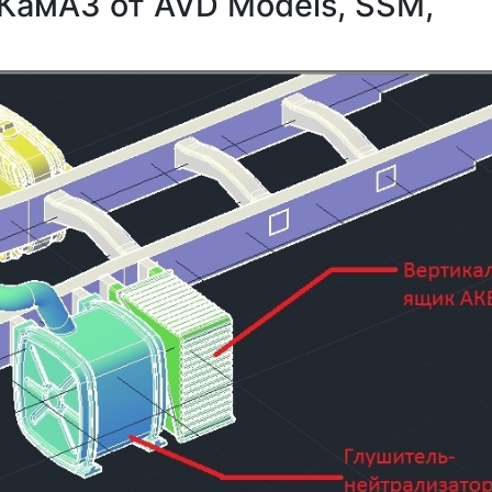
 КамАЗ от AVD Models, SSM,