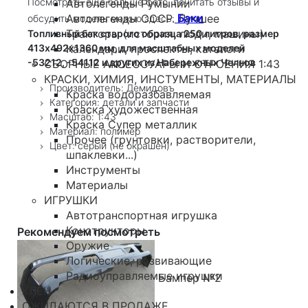
Посмотреть еще больше фото, почитать отзывы и
Автолегенды Румынии
Баки
Автолегенды СССР. Лучшее
обсудить модель можно здесь:
Тракторы (история, люди, машины)
Топливный бак старого образца 250 литров, размер
413х492х1360 мм, для масштабных моделей
Календари, проспекты, каталоги
-53212, -54112 и других из Набережных Челнов
СБОРНЫЕ АКСЕССУАРЫ И СТРОЕНИЯ 1:43
КРАСКИ, ХИМИЯ, ИНСТУМЕНТЫ, МАТЕРИАЛЫ
Производитель: Демидовъ
Краска водоразбавляемая
Категория: детали и запчасти
Краска художественная
Масштаб: 1:43
Краска Супер металлик
Материал: полимер
Прочее (грунтовки, растворители,
Цвет: серый (не окрашен)
шпаклевки...)
Инструменты
Материалы
ИГРУШКИ
Автотранспортная игрушка
Конструкторы
Рекомендуем посмотреть
Оружие
Логические, развивающие
Радиоуправляемые игрушки
Бампер №2
КЛЕН
ОЖИДАЮТСЯ В ПРОДАЖЕ