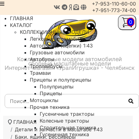
+7-953-110-60-00
+7-951-773-74-00
ГЛАВНАЯ
0
КАТАЛОГ
КОЛЛЕКЦИОННЫЕ МОДЕЛИ
Легковые автомобили
Автопоезда (сцепки) 1:43
Грузовые автомобили
Коллекционные модели автомобилей
Автобусы
сборные масштабные модели
Троллейбусы
Интернет-магазин «УралИгрушка» - Челябинск
Трамваи
Прицепы и полуприцепы
Полуприцепы
Прицепы
Мотоциклы
Прочая техника
Гусеничные тракторы
Колесные тракторы
ГЛАВНАЯ
Строительная техника
Детали и запчасти в масштабе 1:43
Гусеничная техника
Баки, ящики, рессиверы