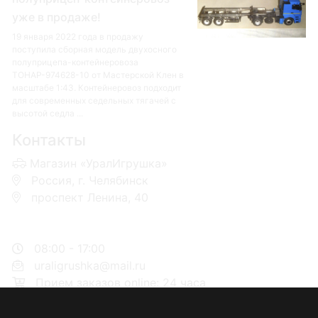
уже в продаже!
19 января 2022 года в продажу
поступила сборная модель двухосного
полуприцепа-контейнеровоза
ТОНАР-974628-10 от Мастерской Клен в
масштабе 1:43. Контейнеровоз подходит
для современных седельных тягачей с
высотой седла ...
Контакты
Магазин «УралИгрушка»
Россия, г. Челябинск
проспект Ленина, 40
+7 953-110-60-00
+7-951-773-74-00
08:00 - 17:00
uraligrushka@mail.ru
Прием заказов online: 24 часа