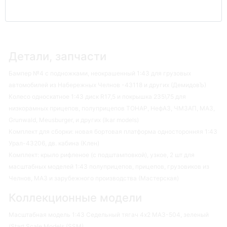
Детали, запчасти
Бампер №4 с подножками, неокрашенный 1:43 для грузовых
автомобилей из Набережных Челнов -43118 и других (ДемидовЪ)
Колесо односкатное 1:43 диск R17,5 и покрышка 235\75 для
низкорамных прицепов, полуприцепов ТОНАР, НефАЗ, ЧМЗАП, МАЗ,
Grunwald, Meusburger, и других (Ikar models)
Комплект для сборки: новая бортовая платформа односторонняя 1:43
Урал-43206, дв. кабина (Клен)
Комплект: крыло рифленое (с подштамповкой), узкое, 2 шт для
масштабных моделей 1:43 полуприцепов, прицепов, грузовиков из
Челнов, МАЗ и зарубежного производства (Мастерская)
Коллекционные модели
Масштабная модель 1:43 Седельный тягач 4х2 МАЗ-504, зеленый
(Start Scale Models (SSM)