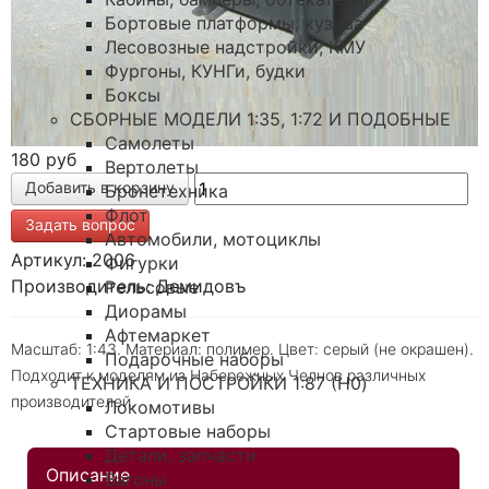
Бортовые платформы, кузова
Лесовозные надстройки, КМУ
Фургоны, КУНГи, будки
Боксы
СБОРНЫЕ МОДЕЛИ 1:35, 1:72 И ПОДОБНЫЕ
Самолеты
180 руб
Вертолеты
Бронетехника
Флот
Задать вопрос
Автомобили, мотоциклы
Артикул: 2006
Фигурки
Производитель: Демидовъ
Рельсовые
Диорамы
Афтемаркет
Масштаб: 1:43. Материал: полимер. Цвет: серый (не окрашен).
Подарочные наборы
Подходит к моделям из Набережных Челнов различных
ТЕХНИКА И ПОСТРОЙКИ 1:87 (H0)
производителей.
Локомотивы
Стартовые наборы
Детали, запчасти
Описание
Вагоны