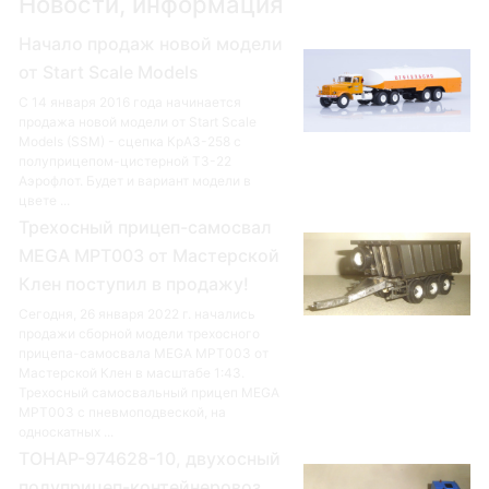
Новости, информация
Начало продаж новой модели
от Start Scale Models
С 14 января 2016 года начинается
продажа новой модели от Start Scale
Models (SSM) - сцепка КрАЗ-258 с
полуприцепом-цистерной ТЗ-22
Аэрофлот. Будет и вариант модели в
цвете ...
Трехосный прицеп-самосвал
MEGA MPT003 от Мастерской
Клен поступил в продажу!
Сегодня, 26 января 2022 г. начались
продажи сборной модели трехосного
прицепа-самосвала MEGA MPT003 от
Мастерской Клен в масштабе 1:43.
Трехосный самосвальный прицеп MEGA
MPT003 с пневмоподвеской, на
односкатных ...
ТОНАР-974628-10, двухосный
полуприцеп-контейнеровоз