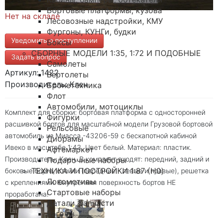
Бортовые платформы, кузова
Нет на складе
Лесовозные надстройки, КМУ
Фургоны, КУНГи, будки
Уведомить о поступлении
Боксы
СБОРНЫЕ МОДЕЛИ 1:35, 1:72 И ПОДОБНЫЕ
Задать вопрос
Самолеты
Артикул: 1422
Вертолеты
Производитель: Клен
Бронетехника
Флот
Автомобили, мотоциклы
Комплект для сборки: бортовая платформа с односторонней
Фигурки
расшивкой бортов для масштабной модели Грузовой бортовой
Рельсовые
автомобиль из Миасса -43206-59 с бескапотной кабиной
Диорамы
Ивеко в масштабе 1:43. Цвет белый. Материал: пластик.
Афтемаркет
Производитель: Клен. В комплект входят: передний, задний и
Подарочные наборы
ТЕХНИКА И ПОСТРОЙКИ 1:87 (H0)
боковые борта, стойки (передние - левые и правые), решетка
Локомотивы
с креплениями. Внутренняя поверхность бортов НЕ
Стартовые наборы
проработана!
Детали, запчасти
Вагоны