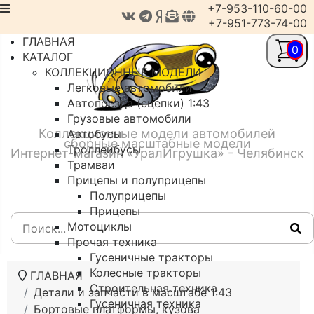
+7-953-110-60-00
+7-951-773-74-00
ГЛАВНАЯ
0
КАТАЛОГ
КОЛЛЕКЦИОННЫЕ МОДЕЛИ
Легковые автомобили
Автопоезда (сцепки) 1:43
Грузовые автомобили
Коллекционные модели автомобилей
Автобусы
сборные масштабные модели
Троллейбусы
Интернет-магазин «УралИгрушка» - Челябинск
Трамваи
Прицепы и полуприцепы
Полуприцепы
Прицепы
Мотоциклы
Прочая техника
Гусеничные тракторы
Колесные тракторы
ГЛАВНАЯ
Строительная техника
Детали и запчасти в масштабе 1:43
Гусеничная техника
Бортовые платформы, кузова