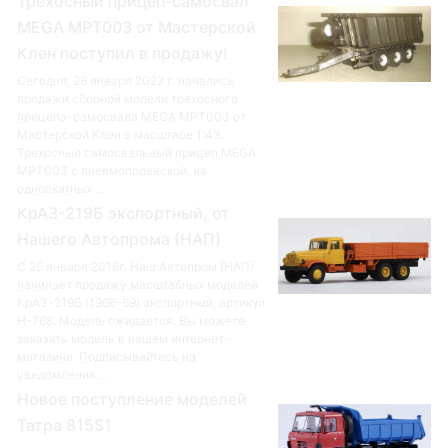
Трехосный прицеп-самосвал
MEGA MPT003 от Мастерской
Клен поступил в продажу!
Сегодня, 26 января 2022 г. начались
продажи сборной модели трехосного
прицепа-самосвала MEGA MPT003 от
Мастерской Клен в масштабе 1:43.
Трехосный самосвальный прицеп MEGA
MPT003 с пневмоподвеской, на
односкатных ...
КрАЗ-219Б экспортный, от
Нашего Автопрома (НАП)
С 25 января 2016г. Наш Автопром (НАП)
начинает продажу масштабных моделей
КрАЗ-219Б (1966-69) экспортный, артикул
Н-768. Модель ожидается. Вы можете
заказать модель в нашем интернет-
магазине. Подписывайтесь на
уведомления ...
Новое поступление моделей
Татра 815S1