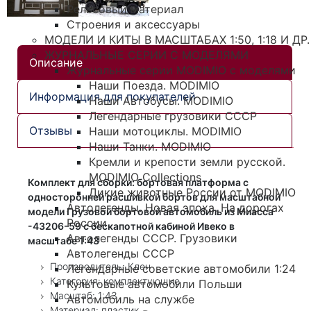
Рельсовый материал
Строения и аксессуары
МОДЕЛИ И КИТЫ В МАСШТАБАХ 1:50, 1:18 И ДР.
ЖУРНАЛЬНЫЕ СЕРИИ С МОДЕЛЯМИ
Описание
Журнальные серии MODIMIO с моделями
Наши Поезда. MODIMIO
Информация для покупателей
Наши Автобусы. MODIMIO
Легендарные грузовики СССР
Отзывы
Наши мотоциклы. MODIMIO
Наши Танки. MODIMIO
Кремли и крепости земли русской.
MODIMIO Collections
Комплект для сборки: бортовая платформа с
Дикие животные России от MODIMIO
односторонней расшивкой бортов для масштабной
Автолегенды. Новая эпоха. На дорогах
модели Грузовой бортовой автомобиль из Миасса
России
-43206-59 с бескапотной кабиной Ивеко в
Автолегенды СССР. Грузовики
масштабе 1:43
Автолегенды СССР
Производитель: Клен
Легендарные советские автомобили 1:24
Категория: комплектующие
Культовые автомобили Польши
Масштаб: 1:43
Автомобиль на службе
Материал: пластик