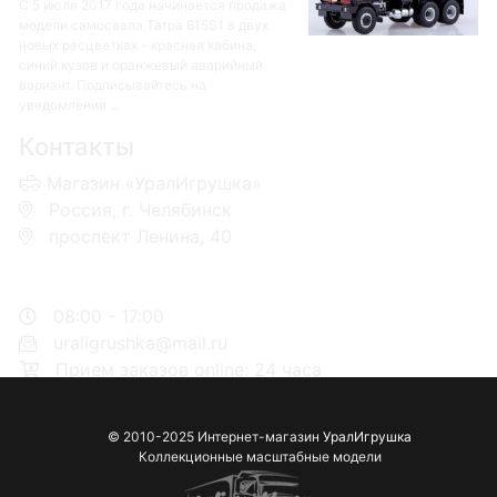
С 5 июля 2017 года начинается продажа
модели самосвала Татра 815S1 в двух
новых расцветках - красная кабина,
синий кузов и оранжевый аварийный
вариант. Подписывайтесь на
уведомления ...
Контакты
Магазин «УралИгрушка»
Россия, г. Челябинск
проспект Ленина, 40
+7 953-110-60-00
+7-951-773-74-00
08:00 - 17:00
uraligrushka@mail.ru
Прием заказов online: 24 часа
© 2010-2025 Интернет-магазин
УралИгрушка
Коллекционные масштабные модели