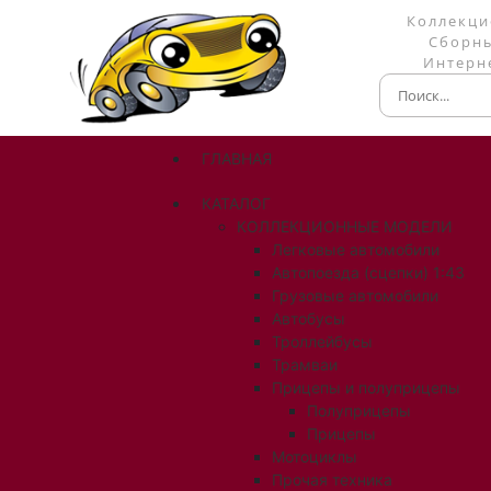
Коллекци
Сборны
Интерне
ГЛАВНАЯ
КАТАЛОГ
КОЛЛЕКЦИОННЫЕ МОДЕЛИ
Легковые автомобили
Автопоезда (сцепки) 1:43
Грузовые автомобили
Автобусы
Троллейбусы
Трамваи
Прицепы и полуприцепы
Полуприцепы
Прицепы
Мотоциклы
Прочая техника