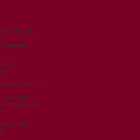
50, 1:18 И ДР.
ЯМИ
 с моделями
IO
и СССР
MIO
ли русской. MODIMIO
 от MODIMIO
На дорогах России
ки
омобили 1:24
ши