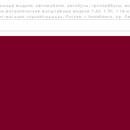
онные модели: автомобили, автобусы, троллейбусы, м
е металлические масштабные модели 1:43, 1:50, 1:18 и
т-магазин «УралИгрушка», Россия, г.Челябинск, пр. Л