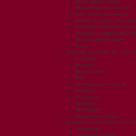
Шины, диски, колеса
Металлические рамы 1:43
Баки, ящики, рессиверы
Кабины, бамперы, обтекате
Бортовые платформы, кузов
Лесовозные надстройки, КМ
Фургоны, КУНГи, будки
Боксы
СБОРНЫЕ МОДЕЛИ 1:35, 1:72 И
Самолеты
Вертолеты
Бронетехника
Флот
Автомобили, мотоциклы
Фигурки
Рельсовые
Диорамы
Афтемаркет
Подарочные наборы
ТЕХНИКА И ПОСТРОЙКИ 1:87 (H0
Локомотивы
Стартовые наборы