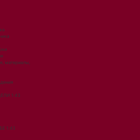
ка
ника
рки
ия
я, материалы,
ждения
ЕЛИ 1:43
Е 1:43