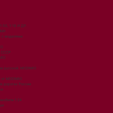
50, 1:18 И ДР.
ЯМИ
 с моделями
IO
и СССР
MIO
ли русской. MODIMIO
 от MODIMIO
На дорогах России
ки
омобили 1:24
ши