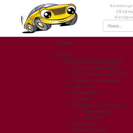
Коллекци
Сборны
Интерне
ГЛАВНАЯ
КАТАЛОГ
КОЛЛЕКЦИОННЫЕ МОДЕЛИ
Легковые автомобили
Автопоезда (сцепки) 1:43
Грузовые автомобили
Автобусы
Троллейбусы
Трамваи
Прицепы и полуприцепы
Полуприцепы
Прицепы
Мотоциклы
Прочая техника