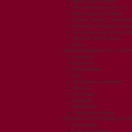
Шины, диски, колеса
Металлические рамы 1:43
Баки, ящики, рессиверы
Кабины, бамперы, обтекате
Бортовые платформы, кузов
Лесовозные надстройки, КМ
Фургоны, КУНГи, будки
Боксы
СБОРНЫЕ МОДЕЛИ 1:35, 1:72 И
Самолеты
Вертолеты
Бронетехника
Флот
Автомобили, мотоциклы
Фигурки
Рельсовые
Диорамы
Афтемаркет
Подарочные наборы
ТЕХНИКА И ПОСТРОЙКИ 1:87 (H0
Локомотивы
Стартовые наборы