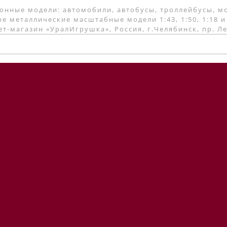
онные модели: автомобили, автобусы, троллейбусы, м
е металлические масштабные модели 1:43, 1:50, 1:18 и
т-магазин «УралИгрушка», Россия, г.Челябинск, пр. Л