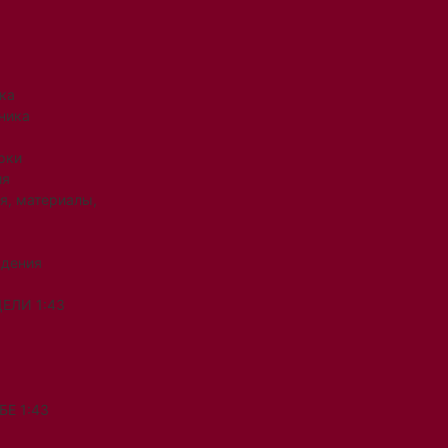
ка
ника
рки
ия
я, материалы,
ждения
ЕЛИ 1:43
Е 1:43